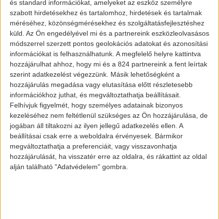
legkeresettebb jármű az USA piacán. Ami a
és standard információkat, amelyeket az eszköz személyre
szabott hirdetésekhez és tartalomhoz, hirdetések és tartalmak
Tesla-t illeti, a Model 3 a második
méréséhez, közönségmérésekhez és szolgáltatásfejlesztéshez
legjobban eladott prémium jármű volt a
küld.
Az Ön engedélyével mi és a partnereink eszközleolvasásos
tavalyi évben.
módszerrel szerzett pontos geolokációs adatokat és azonosítási
információkat is felhasználhatunk. A megfelelő helyre kattintva
hozzájárulhat ahhoz, hogy mi és a 824 partnereink a fent leírtak
szerint adatkezelést végezzünk. Másik lehetőségként a
hozzájárulás megadása vagy elutasítása előtt részletesebb
információkhoz juthat, és megváltoztathatja beállításait.
Felhívjuk figyelmét, hogy személyes adatainak bizonyos
kezeléséhez nem feltétlenül szükséges az Ön hozzájárulása, de
jogában áll tiltakozni az ilyen jellegű adatkezelés ellen. A
beállításai csak erre a weboldalra érvényesek. Bármikor
megváltoztathatja a preferenciáit, vagy visszavonhatja
Tesla Model Y
hozzájárulását, ha visszatér erre az oldalra, és rákattint az oldal
alján található "Adatvédelem" gombra.
A Tesla több, mint 150.000 járművet
értékesített 2019-ben, a szakértői