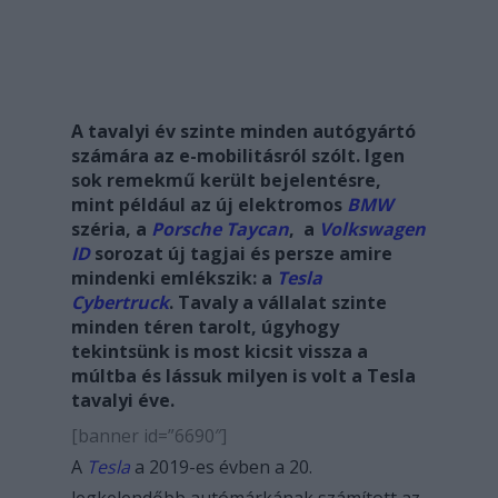
A tavalyi év szinte minden autógyártó
számára az e-mobilitásról szólt. Igen
sok remekmű került bejelentésre,
mint például az új elektromos
BMW
széria, a
Porsche Taycan
, a
Volkswagen
ID
sorozat új tagjai és persze amire
mindenki emlékszik: a
Tesla
Cybertruck
. Tavaly a vállalat szinte
minden téren tarolt, úgyhogy
tekintsünk is most kicsit vissza a
múltba és lássuk milyen is volt a Tesla
tavalyi éve.
[banner id=”6690″]
A
Tesla
a 2019-es évben a 20.