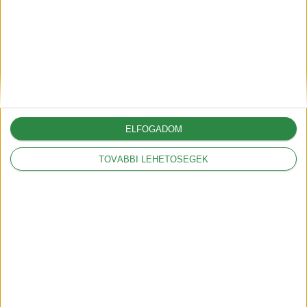
gyors, professzionális
megoldások és megelőzés
2025-06-30
A G6-tal hódít Európában az
XPeng
ELFOGADOM
2025-05-09
TOVÁBBI LEHETŐSÉGEK
A vámok akár 12.000
dollárral is növelhetik az
amerikai autók árát
2025-03-05