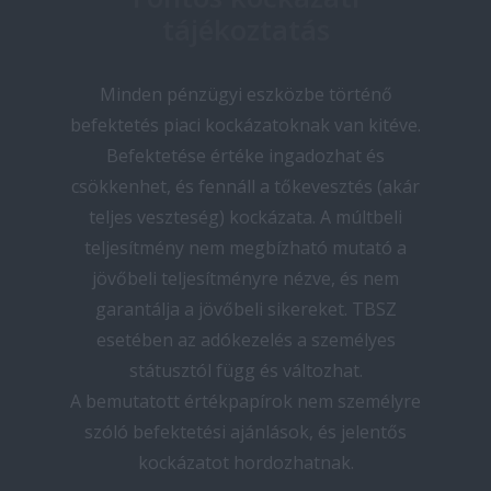
tájékoztatás
Minden pénzügyi eszközbe történő
befektetés piaci kockázatoknak van kitéve.
Befektetése értéke ingadozhat és
csökkenhet, és fennáll a tőkevesztés (akár
teljes veszteség) kockázata. A múltbeli
teljesítmény nem megbízható mutató a
jövőbeli teljesítményre nézve, és nem
garantálja a jövőbeli sikereket. TBSZ
esetében az adókezelés a személyes
státusztól függ és változhat.
A bemutatott értékpapírok nem személyre
szóló befektetési ajánlások, és jelentős
kockázatot hordozhatnak.