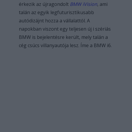
érkezik az újragondolt
BMW iVision
, ami
talán az egyik legfuturisztikusabb
autódizájnt hozza a vállalattól.
A
napokban viszont egy teljesen új i szériás
BMW is bejelentésre került, mely talán a
cég csúcs villanyautója lesz. Íme a BMW i6.