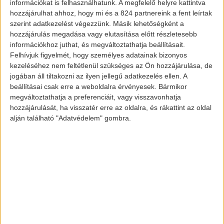
információkat is felhasználhatunk. A megfelelő helyre kattintva
viszont ebbe a kialakításba is belekerült
hozzájárulhat ahhoz, hogy mi és a 824 partnereink a fent leírtak
néhol a jövőben érkező
Vision M NEXT
szerint adatkezelést végezzünk. Másik lehetőségként a
hozzájárulás megadása vagy elutasítása előtt részletesebb
villanyautó formaterve. A villanyautókhoz
információkhoz juthat, és megváltoztathatja beállításait.
megfelelően több verzióban fog érkezni a
Felhívjuk figyelmét, hogy személyes adatainak bizonyos
jármű, melyek közt főleg teljesítményileg
kezeléséhez nem feltétlenül szükséges az Ön hozzájárulása, de
jogában áll tiltakozni az ilyen jellegű adatkezelés ellen. A
lesz érezhető a különbség.
beállításai csak erre a weboldalra érvényesek. Bármikor
megváltoztathatja a preferenciáit, vagy visszavonhatja
Az eddigi bejelentések alapján a BMW I6
hozzájárulását, ha visszatér erre az oldalra, és rákattint az oldal
alap verziója két darab elektromos
alján található "Adatvédelem" gombra.
motorral fog rendelkezni, melyek
összteljesítménye 535 lóerő lesz. A
kiszivárgott információk szerint a BMW
villanyautója egy 90 kWh-ás, esetlegesen
egy 120 kWh-ás akkumulátorral fog
rendelkezni, verziótól függően. Az előbbi
700 km, míg a nagyobbik csomag 900 km