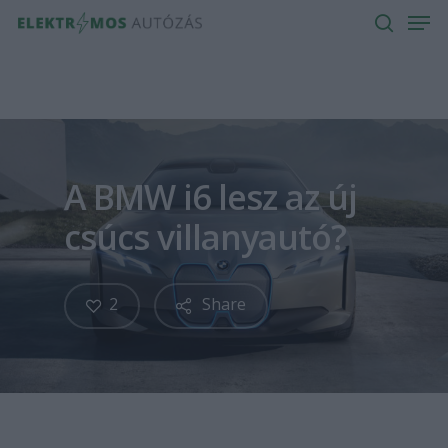
Men
Skip
to
search
main
content
A BMW i6 lesz az új
csúcs villanyautó?
2
Share