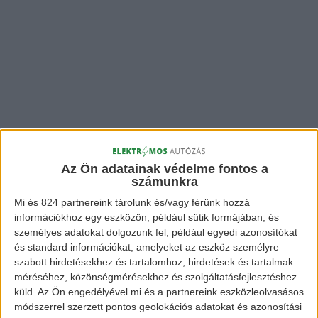
Az Ön adatainak védelme fontos a
számunkra
Mi és 824 partnereink tárolunk és/vagy férünk hozzá
Mit is kell tudnunk a BMW új
információkhoz egy eszközön, például sütik formájában, és
villanyautójáról?
személyes adatokat dolgozunk fel, például egyedi azonosítókat
és standard információkat, amelyeket az eszköz személyre
szabott hirdetésekhez és tartalomhoz, hirdetések és tartalmak
Formailag a jármű teljes mértékben hozza
méréséhez, közönségmérésekhez és szolgáltatásfejlesztéshez
a kötelező BMW-t. Külseje a 8-as Gran
küld.
Az Ön engedélyével mi és a partnereink eszközleolvasásos
módszerrel szerzett pontos geolokációs adatokat és azonosítási
Coupé felépítéséhez áll a legközelebb,