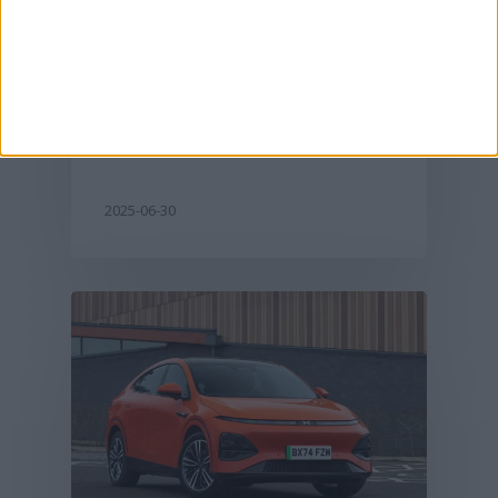
hőségben – gyors,
professzionális
megoldások és
megelőzés
2025-06-30