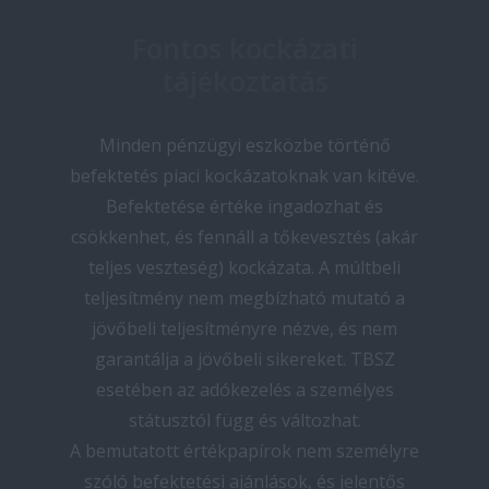
Fontos kockázati
tájékoztatás
Minden pénzügyi eszközbe történő
befektetés piaci kockázatoknak van kitéve.
Befektetése értéke ingadozhat és
csökkenhet, és fennáll a tőkevesztés (akár
teljes veszteség) kockázata. A múltbeli
teljesítmény nem megbízható mutató a
jövőbeli teljesítményre nézve, és nem
garantálja a jövőbeli sikereket. TBSZ
esetében az adókezelés a személyes
státusztól függ és változhat.
A bemutatott értékpapírok nem személyre
szóló befektetési ajánlások, és jelentős