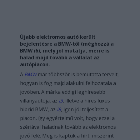
Újabb elektromos autó került
bejelentésre a BMW-től (méghozzá a
BMW i6), mely jól mutatja, merre is
halad majd tovább a vállalat az
autópiacon.
A
BMW
már többször is bemutatta terveit,
hogyan is fog majd alakulni felhozatala a
jövőben. A márka eddigi leghíresebb
villanyautója, az
i3
, illetve a híres luxus
hibrid BMW, az
i8
, igen jól teljesített a
piacon, így egyértelmű volt, hogy ezzel a
szériával haladnak tovább az elektromos
jövő felé.
Meg is kaptuk a hírt, miszerint