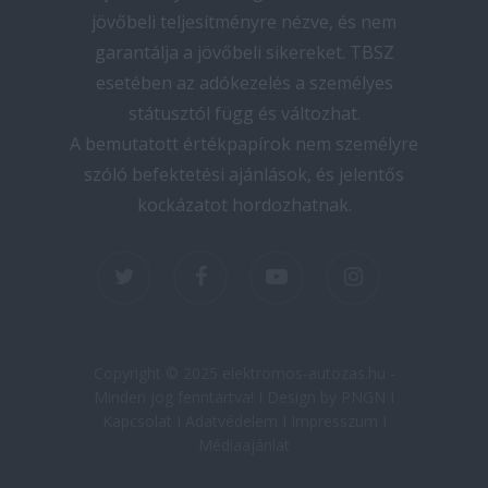
jövőbeli teljesítményre nézve, és nem
garantálja a jövőbeli sikereket. TBSZ
esetében az adókezelés a személyes
státusztól függ és változhat.
A bemutatott értékpapírok nem személyre
szóló befektetési ajánlások, és jelentős
kockázatot hordozhatnak.
twitter
facebook
youtube
instagram
Copyright © 2025 elektromos-autozas.hu -
Minden jog fenntartva! I Design by PNGN I
Kapcsolat
I
Adatvédelem
I
Impresszum
I
Médiaajánlat