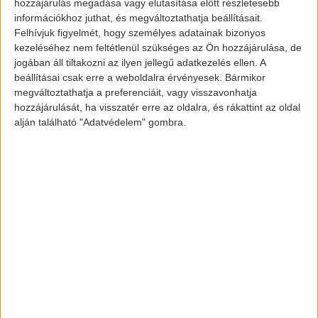
hozzájárulás megadása vagy elutasítása előtt részletesebb
Performance – $61,000
információkhoz juthat, és megváltoztathatja beállításait.
Felhívjuk figyelmét, hogy személyes adatainak bizonyos
Hatótáv: 451 km
kezeléséhez nem feltétlenül szükséges az Ön hozzájárulása, de
jogában áll tiltakozni az ilyen jellegű adatkezelés ellen. A
gyorsulás 0-100 km/órára : 3,5
beállításai csak erre a weboldalra érvényesek. Bármikor
másodperc
megváltoztathatja a preferenciáit, vagy visszavonhatja
végsebesség: 241 km/óra
hozzájárulását, ha visszatér erre az oldalra, és rákattint az oldal
alján található "Adatvédelem" gombra.
Töltési idő: 5 óra (gyorstöltéssel: 45-60
perc)
Alap verzió~$39,000
Hatótáv: 370 km
gyorsulás 0-100 km/órára : 5,9
másodperc
végsebesség 193 km/óra
töltési idő : 4 óra (gyorstöltéssel: 30-45