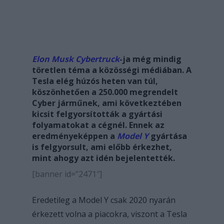
Elon Musk
Cybertruck
-ja még mindig
töretlen téma a közösségi médiában. A
Tesla elég húzós heten van túl,
köszönhetően a 250.000 megrendelt
Cyber járműnek, ami következtében
kicsit felgyorsították a gyártási
folyamatokat a cégnél. Ennek az
eredményeképpen a
Model Y
gyártása
is felgyorsult, ami előbb érkezhet,
mint ahogy azt idén bejelentették.
[banner id=”2471″]
Eredetileg a Model Y csak 2020 nyarán
érkezett volna a piacokra, viszont a Tesla