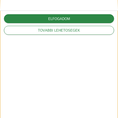
Mit jelentenek a
hatótáv szabványok?
ELFOGADOM
2018-09-17
TOVÁBBI LEHETŐSÉGEK
Mit jelent a kW és a
kWh?
2018-09-20
HEGYI mód az Opel
Ampera-nál
2019-01-30
Íme a magyar Tesla
árak
2019-02-22