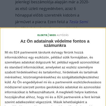
jelenlegi beszámolója alapján már a 2020-
as első üzleti negyedévben, azaz 6
hónappal előbb szeretnék kidobni a
járművet a piacra. Ezen felül a
Tesla Semi
is előbb érkezhet, viszont ez kisebb
prioritással bír, mint a Model Y.
Az Ön adatainak védelme fontos a
számunkra
Mi és 824 partnereink tárolunk és/vagy férünk hozzá
információkhoz egy eszközön, például sütik formájában, és
személyes adatokat dolgozunk fel, például egyedi azonosítókat
és standard információkat, amelyeket az eszköz személyre
szabott hirdetésekhez és tartalomhoz, hirdetések és tartalmak
méréséhez, közönségmérésekhez és szolgáltatásfejlesztéshez
küld.
Az Ön engedélyével mi és a partnereink eszközleolvasásos
módszerrel szerzett pontos geolokációs adatokat és azonosítási
információkat is felhasználhatunk. A megfelelő helyre kattintva
hozzájárulhat ahhoz, hogy mi és a 824 partnereink a fent leírtak
A Model Y jelenlegi specifikációi:
szerint adatkezelést végezzünk. Másik lehetőségként a