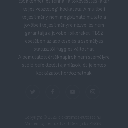
csökkenhet, és fennáll a tőkevesztés (akár
teljes veszteség) kockázata. A múltbeli
teljesítmény nem megbízható mutató a
jövőbeli teljesítményre nézve, és nem
garantálja a jövőbeli sikereket. TBSZ
esetében az adókezelés a személyes
státusztól függ és változhat.
A bemutatott értékpapírok nem személyre
szóló befektetési ajánlások, és jelentős
kockázatot hordozhatnak.
twitter
facebook
youtube
instagram
Copyright © 2025 elektromos-autozas.hu -
Minden jog fenntartva! I Design by PNGN I