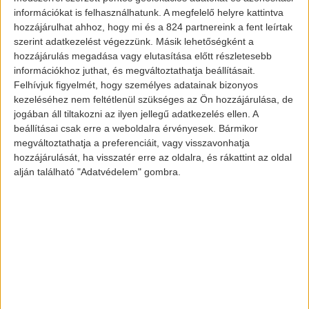
információkat is felhasználhatunk. A megfelelő helyre kattintva
hozzájárulhat ahhoz, hogy mi és a 824 partnereink a fent leírtak
szerint adatkezelést végezzünk. Másik lehetőségként a
hozzájárulás megadása vagy elutasítása előtt részletesebb
A Walmart első hibrid kamionja
információkhoz juthat, és megváltoztathatja beállításait.
Felhívjuk figyelmét, hogy személyes adatainak bizonyos
kezeléséhez nem feltétlenül szükséges az Ön hozzájárulása, de
jogában áll tiltakozni az ilyen jellegű adatkezelés ellen. A
Néhány évvel ezelőtt bemutatásra került
beállításai csak erre a weboldalra érvényesek. Bármikor
egy hibrid kamion, a Walmart Advanced
megváltoztathatja a preferenciáit, vagy visszavonhatja
Vehicle Experience (WAVE) projekt
hozzájárulását, ha visszatér erre az oldalra, és rákattint az oldal
alján található "Adatvédelem" gombra.
keretében. Sajnos a technológia nem állt
még akkor készen a nagy teljesítményű
elektromos járművekre. A gép egy 45,5
kWh-s akkumulátorral volt felszerelve,
ami alig volt elég egy városi útra. Tehát
nem közelítette meg egy
Tesla Semi
teljesítményét.