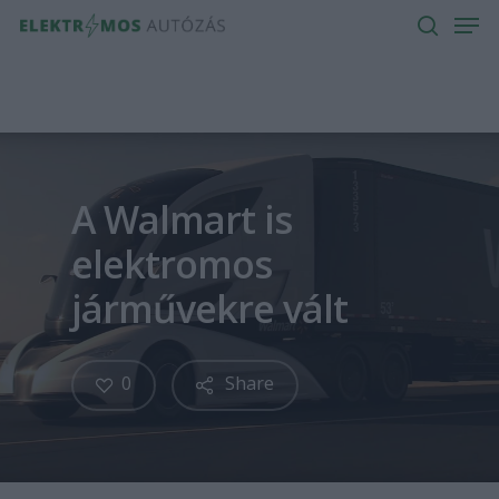
Men
Skip
to
search
main
content
A Walmart is
elektromos
járművekre vált
0
Share