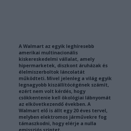
A Walmart az egyik leghíresebb
amerikai multinacionális
kiskereskedelmi vállalat, amely
hipermarketek, diszkont áruházak és
élelmiszerboltok láncolatát
működteti. Mivel jelenleg a világ egyik
legnagyobb kiszállítócégének számít,
ezért nem volt kérdés, hogy
csökkentenie kell ökológiai lábnyomát
az elkövetkezendő években. A
Walmart elő is állt egy 20 éves tervel,
melyben elektromos járművekre fog
támaszkodni, hogy elérje a nulla
emissziós szintet.