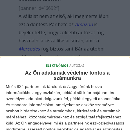
[banner id=”6692″]
A vállalat nem az első, aki megmerte lépni
ezt a döntést. Pár hete az
Amazon
is
bejelentette, hogy zöldebb autókat fog
használni a kiszállításai során, amit a
Mercedes
fog biztosítani. Bár az utóbbi
vállalat még nem jelentette be, hogy
leváltja teljes flottát, a Walmart már
kijelentette, hogy 2040-re már csak
Az Ön adatainak védelme fontos a
számunkra
elektromos járművekkel fog szállításokat
Mi és 824 partnereink tárolunk és/vagy férünk hozzá
végezni.
információkhoz egy eszközön, például sütik formájában, és
személyes adatokat dolgozunk fel, például egyedi azonosítókat
és standard információkat, amelyeket az eszköz személyre
szabott hirdetésekhez és tartalomhoz, hirdetések és tartalmak
méréséhez, közönségmérésekhez és szolgáltatásfejlesztéshez
küld.
Az Ön engedélyével mi és a partnereink eszközleolvasásos
módszerrel szerzett pontos geolokációs adatokat és azonosítási