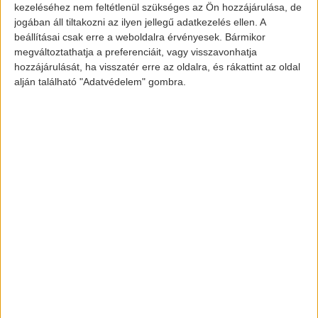
kezeléséhez nem feltétlenül szükséges az Ön hozzájárulása, de
Performance Dual Motor All-Wheel Drive
jogában áll tiltakozni az ilyen jellegű adatkezelés ellen. A
beállításai csak erre a weboldalra érvényesek. Bármikor
funkcióval, akkor 2,9 másodperc alatt is el
megváltoztathatja a preferenciáit, vagy visszavonhatja
tudja érni a 100 km/órás sebességet, ennek
hozzájárulását, ha visszatér erre az oldalra, és rákattint az oldal
a verziónak viszont 128.300 dollár az
alján található "Adatvédelem" gombra.
alapára (35,3 millió Ft). Az előző kettő verzió
közül a kisebbik 74.600 dolláros (20.5 millió
Ft) alapárral bír, a nagyobbik pedig 91,100
dollárba kerül (25 millió Ft). A tesla.com
oldalán részletfizetési lehetőség is van
típustól függően 1000 és 2000 dollár/hó
összegben (275 ezer Ft – 550 ezer Ft).
Képek forrása: www.tesla.com
[banner id=”2467″]