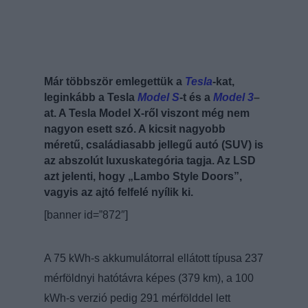
Már többször emlegettük a
Tesla
-kat,
leginkább a Tesla
Model S
-t és a
Model 3
–
at. A Tesla Model X-ről viszont még nem
nagyon esett szó. A kicsit nagyobb
méretű, családiasabb jellegű autó (SUV) is
az abszolút luxuskategória tagja. Az LSD
azt jelenti, hogy
„Lambo Style Doors”
,
vagyis az ajtó felfelé nyílik ki.
[banner id=”872″]
A 75 kWh-s akkumulátorral ellátott típusa 237
mérföldnyi hatótávra képes (379 km), a 100
kWh-s verzió pedig 291 mérfölddel lett