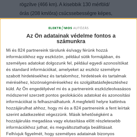
rögzítve (466 km). A kisebbik 130 mérföld/
órás (208 km/óra) csúcssebességre képes,
100 km/órás szintre 4,9 másodperc alatt jut
el. Utóbbi 155 mérföld/óra (250 km/óra)
Az Ön adatainak védelme fontos a
végsebességre képes és 4,7 másodperc alatt
számunkra
gyorsul 100 km/órára.
Mi és 824 partnereink tárolunk és/vagy férünk hozzá
információkhoz egy eszközön, például sütik formájában, és
személyes adatokat dolgozunk fel, például egyedi azonosítókat
és standard információkat, amelyeket az eszköz személyre
szabott hirdetésekhez és tartalomhoz, hirdetések és tartalmak
méréséhez, közönségmérésekhez és szolgáltatásfejlesztéshez
küld.
Az Ön engedélyével mi és a partnereink eszközleolvasásos
módszerrel szerzett pontos geolokációs adatokat és azonosítási
információkat is felhasználhatunk. A megfelelő helyre kattintva
hozzájárulhat ahhoz, hogy mi és a 824 partnereink a fent leírtak
Tesla Model X
szerint adatkezelést végezzünk. Másik lehetőségként a
hozzájárulás megadása vagy elutasítása előtt részletesebb
információkhoz juthat, és megváltoztathatja beállításait.
Felhívjuk figyelmét, hogy személyes adatainak bizonyos
Ha a 100 kWh-s akkumulátort kiegészítik egy