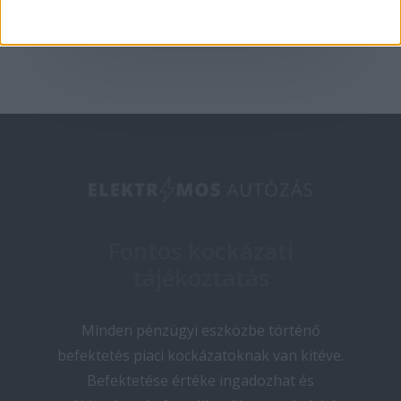
Fontos kockázati
tájékoztatás
Minden pénzügyi eszközbe történő
befektetés piaci kockázatoknak van kitéve.
Befektetése értéke ingadozhat és