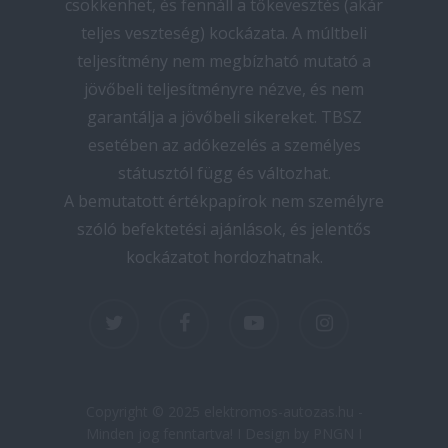
csökkenhet, és fennáll a tőkevesztés (akár
teljes veszteség) kockázata. A múltbeli
teljesítmény nem megbízható mutató a
jövőbeli teljesítményre nézve, és nem
garantálja a jövőbeli sikereket. TBSZ
esetében az adókezelés a személyes
státusztól függ és változhat.
A bemutatott értékpapírok nem személyre
szóló befektetési ajánlások, és jelentős
kockázatot hordozhatnak.
twitter
facebook
youtube
instagram
Copyright © 2025 elektromos-autozas.hu -
Minden jog fenntartva! I Design by PNGN I