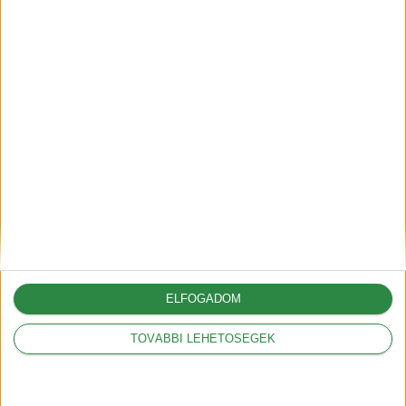
Mit jelentenek a
hatótáv szabványok?
2018-09-17
Mit jelent a kW és a
kWh?
2018-09-20
HEGYI mód az Opel
Ampera-nál
2019-01-30
ELFOGADOM
Íme a magyar Tesla
TOVÁBBI LEHETŐSÉGEK
árak
2019-02-22