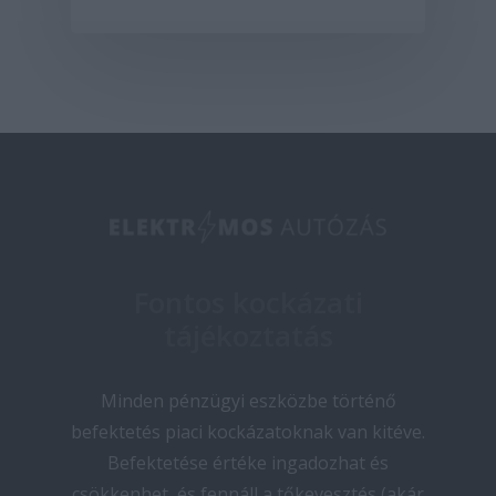
Fontos kockázati
tájékoztatás
Minden pénzügyi eszközbe történő
befektetés piaci kockázatoknak van kitéve.
Befektetése értéke ingadozhat és
csökkenhet, és fennáll a tőkevesztés (akár