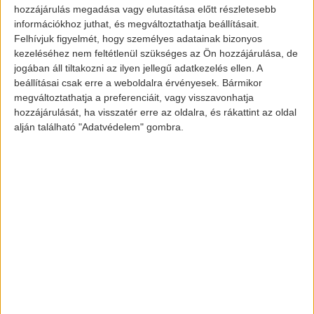
hozzájárulás megadása vagy elutasítása előtt részletesebb
Ez főként annak tudható be, hogy a
információkhoz juthat, és megváltoztathatja beállításait.
Felhívjuk figyelmét, hogy személyes adatainak bizonyos
február általában lassabb hónap Kínában,
kezeléséhez nem feltétlenül szükséges az Ön hozzájárulása, de
és a vállalat a zhaoqingi üzem
jogában áll tiltakozni az ilyen jellegű adatkezelés ellen. A
korszerűsítésével foglalkozott, ami miatt a
beállításai csak erre a weboldalra érvényesek. Bármikor
megváltoztathatja a preferenciáit, vagy visszavonhatja
termelés szüneteltetésére volt szükség.
hozzájárulását, ha visszatér erre az oldalra, és rákattint az oldal
alján található "Adatvédelem" gombra.
Az XPeng eladásainak túlnyomó többsége
Kínában történt. Az XPeng kínálata
alapvetően három modellből áll, amelyek
közül az
XPeng P7
volt a legkelendőbb.
Emellett a vadonatúj XPeng P5 is jól
teljesít.
Xpeng eladások múlt hónapban:
Xpeng P7: 3537 darab (151%-os