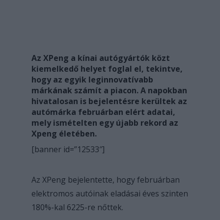
Az XPeng a kínai autógyártók közt
kiemelkedő helyet foglal el, tekintve,
hogy az egyik leginnovatívabb
márkának számít a piacon. A napokban
hivatalosan is bejelentésre kerültek az
autómárka februárban elért adatai,
mely ismételten egy újabb rekord az
Xpeng életében.
[banner id=”12533″]
Az XPeng bejelentette, hogy februárban
elektromos autóinak eladásai éves szinten
180%-kal 6225-re nőttek.