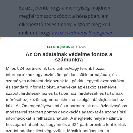
Ez azt jelenti, hogy a mennyiség majdnem
megháromszorozódott a hónapban, ami
elképesztő teljesítmény, viszont meg kell
említeni, hogy
ez az eredmény lényegesen
elmarad az előző öt hónaphoz képest
,
mely mind 10.000 feletti értékkel zárult.
Az Ön adatainak védelme fontos a
számunkra
Mi és 824 partnereink tárolunk és/vagy férünk hozzá
információkhoz egy eszközön, például sütik formájában, és
személyes adatokat dolgozunk fel, például egyedi azonosítókat
és standard információkat, amelyeket az eszköz személyre
szabott hirdetésekhez és tartalomhoz, hirdetések és tartalmak
méréséhez, közönségmérésekhez és szolgáltatásfejlesztéshez
küld.
Az Ön engedélyével mi és a partnereink eszközleolvasásos
módszerrel szerzett pontos geolokációs adatokat és azonosítási
Xpeng P7
információkat is felhasználhatunk. A megfelelő helyre kattintva
hozzájárulhat ahhoz, hogy mi és a 824 partnereink a fent leírtak
szerint adatkezelést végezzünk. Másik lehetőségként a