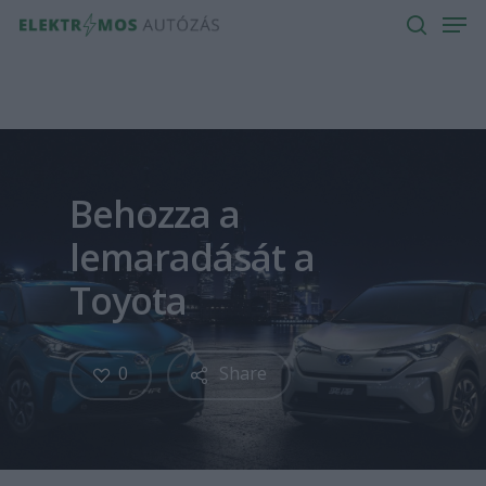
Men
Skip
to
search
main
content
Behozza a
lemaradását a
Toyota
0
Share