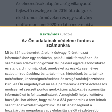
Az elmondások alapján a cég villanyautó-
fejlesztő részlege már 2016 óta dolgozik
elektromos járműveken és egy szabvány
platformon, ami 2020-ra látja meg majd a
napvilágot. A mérnökök által kifejlesztett
e-TNGA padlólemez hasonló szabvány
Az Ön adatainak védelme fontos a
számunkra
alapnak készül, mint a
Volkswagen
MEB
platformja. A Toyota viszont nem akarja
Mi és 824 partnereink tárolunk és/vagy férünk hozzá
információkhoz egy eszközön, például sütik formájában, és
magának kisajátítani a technológiát,
személyes adatokat dolgozunk fel, például egyedi azonosítókat
ugyanis a hírek szerint a Subaru, a Mazda,
és standard információkat, amelyeket az eszköz személyre
a Suzuki és a Daihatsu is ezt a
szabott hirdetésekhez és tartalomhoz, hirdetések és tartalmak
méréséhez, közönségmérésekhez és szolgáltatásfejlesztéshez
padlólemezt fogja használni.
küld.
Az Ön engedélyével mi és a partnereink eszközleolvasásos
módszerrel szerzett pontos geolokációs adatokat és azonosítási
információkat is felhasználhatunk. A megfelelő helyre kattintva
hozzájárulhat ahhoz, hogy mi és a 824 partnereink a fent leírtak
szerint adatkezelést végezzünk. Másik lehetőségként a
hozzájárulás megadása vagy elutasítása előtt részletesebb