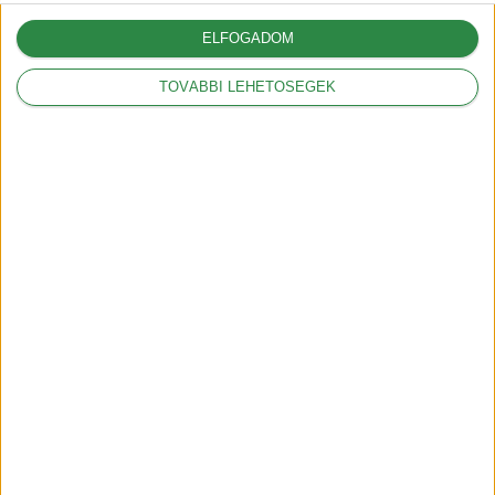
2018-09-17
ELFOGADOM
Mit jelent a kW és a
TOVÁBBI LEHETŐSÉGEK
kWh?
2018-09-20
HEGYI mód az Opel
Ampera-nál
2019-01-30
Íme a magyar Tesla
árak
2019-02-22
Az OTÉK rendelet
szerint 1 hónapon
belül készen kell lenni