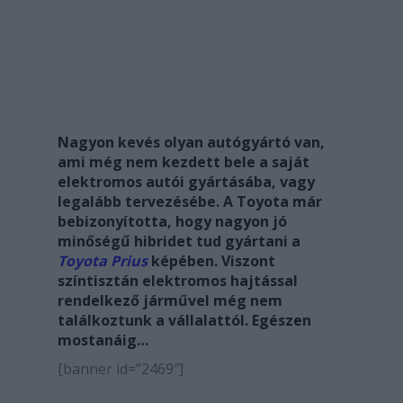
Nagyon kevés olyan autógyártó van,
ami még nem kezdett bele a saját
elektromos autói gyártásába, vagy
legalább tervezésébe. A Toyota már
bebizonyította, hogy nagyon jó
minőségű hibridet tud gyártani a
Toyota Prius
képében. Viszont
színtisztán elektromos hajtással
rendelkező járművel még nem
találkoztunk a vállalattól. Egészen
mostanáig…
[banner id=”2469″]