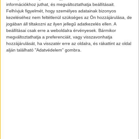
információkhoz juthat, és megváltoztathatja beállításait.
Felhívjuk figyelmét, hogy személyes adatainak bizonyos
kezeléséhez nem feltétlenül szükséges az Ön hozzájárulása, de
jogában áll tiltakozni az ilyen jellegű adatkezelés ellen. A
Toyota CH-R hibrid
beállításai csak erre a weboldalra érvényesek. Bármikor
megváltoztathatja a preferenciáit, vagy visszavonhatja
hozzájárulását, ha visszatér erre az oldalra, és rákattint az oldal
alján található "Adatvédelem" gombra.
Ezt az új technológiát viszont még kevés
helyen láttuk, viszont a Toyota fejlesztési
alelnöke úgy nyilatkozott, hogy még a
2020-as Tokiói Olimpiára szeretnének
kész lenni az első elektromos autójukkal,
mely az új akkumulátor típust használja.
Ha ez tényleg sikerül, akkor az új
akkumulátor sokkal biztonságosabb és
sokkal terhelhetőbb lesz, mint a
jelenleg
használtak
.