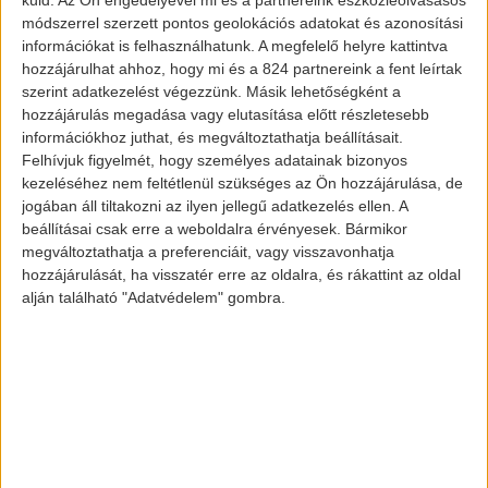
millió forint volt akkor. De valljuk meg,
módszerrel szerzett pontos geolokációs adatokat és azonosítási
információkat is felhasználhatunk. A megfelelő helyre kattintva
hogy a 394 lóerős autó azért nem
hozzájárulhat ahhoz, hogy mi és a 824 partnereink a fent leírtak
kimondottan a környezettudatosságáról
szerint adatkezelést végezzünk. Másik lehetőségként a
volt híres. Most azonban változik a
hozzájárulás megadása vagy elutasítása előtt részletesebb
információkhoz juthat, és megváltoztathatja beállításait.
helyzet.
Felhívjuk figyelmét, hogy személyes adatainak bizonyos
kezeléséhez nem feltétlenül szükséges az Ön hozzájárulása, de
jogában áll tiltakozni az ilyen jellegű adatkezelés ellen. A
Jön az új BMW i7
beállításai csak erre a weboldalra érvényesek. Bármikor
Igen. Az biztos, hogy jön. És mit lehet róla
megváltoztathatja a preferenciáit, vagy visszavonhatja
tudni? Igazság szerint nagyon keveset.
hozzájárulását, ha visszatér erre az oldalra, és rákattint az oldal
alján található "Adatvédelem" gombra.
Annyi biztos, hogy ez a modell merőben el
fog térni attól, mint amelyet a BMW-től,
illetve a 7-es szériától megszokhattunk.