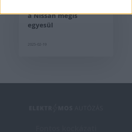
Lehet, hogy a Honda és
a Nissan mégis
egyesül
2025-02-19
Fontos kockázati