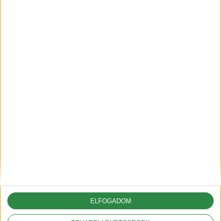
A G6-tal hódít Európában az
XPeng
2025-05-09
A vámok akár 12.000
dollárral is növelhetik az
amerikai autók árát
2025-03-05
ELFOGADOM
A Volkswagennek nem