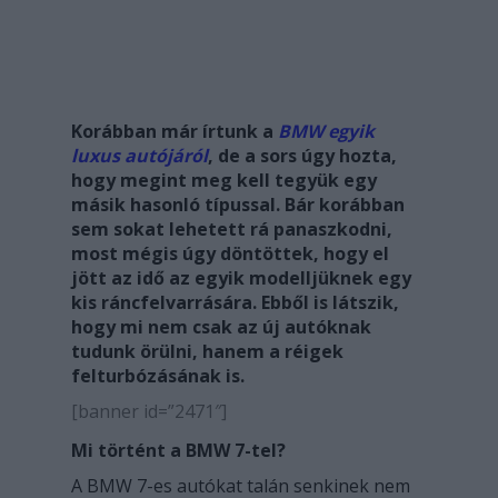
Korábban már írtunk a
BMW egyik
luxus autójáról
, de a sors úgy hozta,
hogy megint meg kell tegyük egy
másik hasonló típussal. Bár korábban
sem sokat lehetett rá panaszkodni,
most mégis úgy döntöttek, hogy el
jött az idő az egyik modelljüknek egy
kis ráncfelvarrására. Ebből is látszik,
hogy mi nem csak az új autóknak
tudunk örülni, hanem a réigek
felturbózásának is.
[banner id=”2471″]
Mi történt a BMW 7-tel?
A BMW 7-es autókat talán senkinek nem