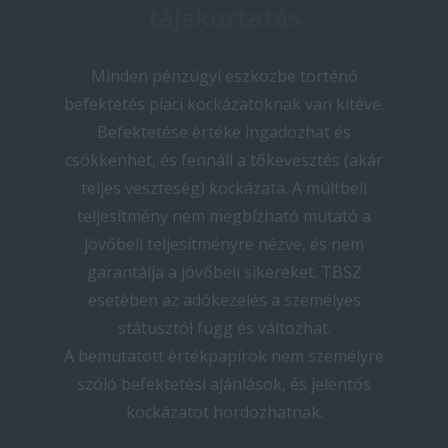
tájékoztatás
Minden pénzügyi eszközbe történő
befektetés piaci kockázatoknak van kitéve.
Befektetése értéke ingadozhat és
csökkenhet, és fennáll a tőkevesztés (akár
teljes veszteség) kockázata. A múltbeli
teljesítmény nem megbízható mutató a
jövőbeli teljesítményre nézve, és nem
garantálja a jövőbeli sikereket. TBSZ
esetében az adókezelés a személyes
státusztól függ és változhat.
A bemutatott értékpapírok nem személyre
szóló befektetési ajánlások, és jelentős
kockázatot hordozhatnak.