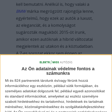
kell bemutatni. Anélkül is, hogy valaki a
BMW
márka megrögzött rajongója lenne,
egyértelmű, hogy ezek az autók a luxust,
az eleganciát, és a komolyságot
sugározták magukból. 2015-öt írunk,
amikor ezen autóknak a hibrid változatai
megjelentek az utakon és a köztudatban.
A 7-es sorozat ekkor sem éppen az
olcsóságáról volt híres, hiszen már
ekkortájt 30 millió forint körül lehetett a
Az Ön adatainak védelme fontos a
számunkra
dízel meghajtású alapmodellhez is
Mi és 824 partnereink tárolunk és/vagy férünk hozzá
hozzájutni.
információkhoz egy eszközön, például sütik formájában, és
személyes adatokat dolgozunk fel, például egyedi azonosítókat
A benzines, de hibrid modellek esetén
és standard információkat, amelyeket az eszköz személyre
szabott hirdetésekhez és tartalomhoz, hirdetések és tartalmak
pedig a 745e jelzésű példányt említhetjük
méréséhez, közönségmérésekhez és szolgáltatásfejlesztéshez
meg, amelynek az alapára több, mint 32,5
küld.
Az Ön engedélyével mi és a partnereink eszközleolvasásos