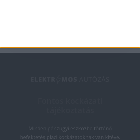
2025-05-09
Fontos kockázati
tájékoztatás
Minden pénzügyi eszközbe történő
befektetés piaci kockázatoknak van kitéve.