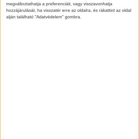
álló keretösszeg 3 milliárd Ft.
megváltoztathatja a preferenciáit, vagy visszavonhatja
hozzájárulását, ha visszatér erre az oldalra, és rákattint az oldal
alján található "Adatvédelem" gombra.
[banner id=”2471″]
elektromos-autozas.hu
További elektromos autós hírekért,
információkért kövess minket a
FACEBOOK
és
INSTAGRAM
oldalon.