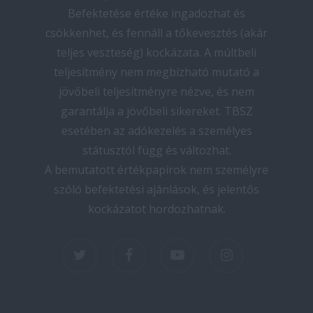
Befektetése értéke ingadozhat és
csökkenhet, és fennáll a tőkevesztés (akár
teljes veszteség) kockázata. A múltbeli
teljesítmény nem megbízható mutató a
jövőbeli teljesítményre nézve, és nem
garantálja a jövőbeli sikereket. TBSZ
esetében az adókezelés a személyes
státusztól függ és változhat.
A bemutatott értékpapírok nem személyre
szóló befektetési ajánlások, és jelentős
kockázatot hordozhatnak.
twitter
facebook
youtube
instagram