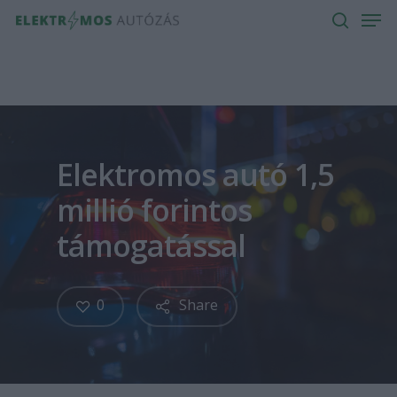
Men
Skip
to
search
main
content
Elektromos autó 1,5
millió forintos
támogatással
0
Share