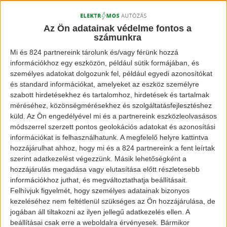
nyomnak, valamint L7e-CU kategóriájú
áruszállító nehéz teljesítményű kvadokra.
Az Ön adatainak védelme fontos a
számunkra
Mi és 824 partnereink tárolunk és/vagy férünk hozzá
[banner id=”2467″]
információkhoz egy eszközön, például sütik formájában, és
személyes adatokat dolgozunk fel, például egyedi azonosítókat
A támogatás mértéke az adott jármű bruttó
és standard információkat, amelyeket az eszköz személyre
szabott hirdetésekhez és tartalomhoz, hirdetések és tartalmak
eladási árának 21%-a, viszont maximum 1,5
méréséhez, közönségmérésekhez és szolgáltatásfejlesztéshez
millió forintig lehet támogatást nyerni. Tehát
küld.
Az Ön engedélyével mi és a partnereink eszközleolvasásos
módszerrel szerzett pontos geolokációs adatokat és azonosítási
arra nem lehet számítani, hogy egy 8
információkat is felhasználhatunk. A megfelelő helyre kattintva
számjegyű összegbe kerülő
Audi e-tron
-nak
hozzájárulhat ahhoz, hogy mi és a 824 partnereink a fent leírtak
a 21%-át nem kell majd kifizetni. A vételár
szerint adatkezelést végezzünk. Másik lehetőségként a
hozzájárulás megadása vagy elutasítása előtt részletesebb
pedig most már nem maximum 15 millió Ft,
információkhoz juthat, és megváltoztathatja beállításait.
mint korábban, hanem legfeljebb 20 millió Ft.
Felhívjuk figyelmét, hogy személyes adatainak bizonyos
kezeléséhez nem feltétlenül szükséges az Ön hozzájárulása, de
jogában áll tiltakozni az ilyen jellegű adatkezelés ellen. A
A teljes támogatás során a rendelkezésre
beállításai csak erre a weboldalra érvényesek. Bármikor