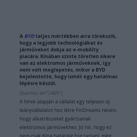
A
BYD
teljes mértékben arra törekszik,
hogy a legjobb technológiákat és
járműveket dobja az e-mobility
piacára. Kínában szinte töretlen sikere
van az elektromos járműveknek, így
nem volt meglepetés, mikor a BYD
bejelentette, hogy ismét egy hatalmas
lépésre készül.
[banner id=”2469″]
A hírek alapján a vállalat egy teljesen új
leányvállalatot hoz létre FinDreams néven,
hogy alkatrészeket gyártsanak
elektromos járművekhez. Jó hír, hogy ez
nem csak Kína határáig fog tartani, még