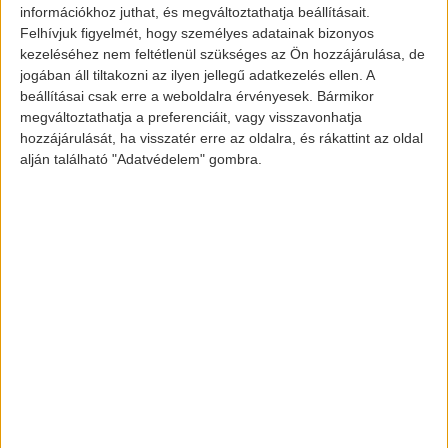
információkhoz juthat, és megváltoztathatja beállításait.
osztva
:
Felhívjuk figyelmét, hogy személyes adatainak bizonyos
kezeléséhez nem feltétlenül szükséges az Ön hozzájárulása, de
FinDreams Akkumulátor
jogában áll tiltakozni az ilyen jellegű adatkezelés ellen. A
beállításai csak erre a weboldalra érvényesek. Bármikor
FinDreams Hajtómű
megváltoztathatja a preferenciáit, vagy visszavonhatja
FinDreams Technológia
hozzájárulását, ha visszatér erre az oldalra, és rákattint az oldal
FinDreams Vízió
alján található "Adatvédelem" gombra.
A
BYD
már a napokban több
autómárkával is megkezdte a partneri
kapcsolatok kialakítását, ezzel igen nagy
félelmet keltve a világ többi akkumulátor
szolgáltatójában.
A BYD már több, mint 700.000 járművet
adott el világszerte, nem beszélve a
temérdek mennyiségű
akkumulátorról
,