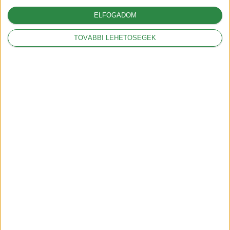
2018-09-17
ELFOGADOM
Mit jelent a kW és a
TOVÁBBI LEHETŐSÉGEK
kWh?
2018-09-20
HEGYI mód az Opel
Ampera-nál
2019-01-30
Íme a magyar Tesla
árak
2019-02-22
Az OTÉK rendelet
szerint 1 hónapon
belül készen kell lenni