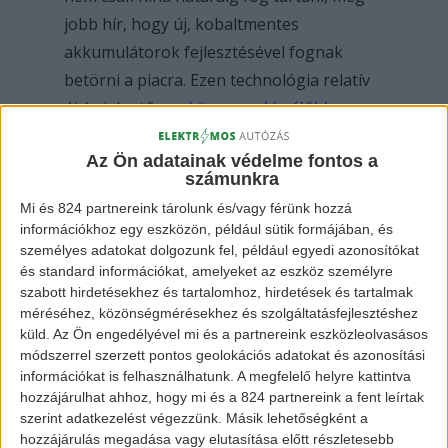
jobb hír, hogy új, kobaltmentes
akkumulátorok fejlesztésével fognak
betörni a piacra. Ezen technológia relatív
új és jelentősen
környezetkímélőbb
.
Az Ön adatainak védelme fontos a
számunkra
Mi és 824 partnereink tárolunk és/vagy férünk hozzá
információkhoz egy eszközön, például sütik formájában, és
személyes adatokat dolgozunk fel, például egyedi azonosítókat
és standard információkat, amelyeket az eszköz személyre
szabott hirdetésekhez és tartalomhoz, hirdetések és tartalmak
méréséhez, közönségmérésekhez és szolgáltatásfejlesztéshez
BYD E-SEED
küld.
Az Ön engedélyével mi és a partnereink eszközleolvasásos
módszerrel szerzett pontos geolokációs adatokat és azonosítási
információkat is felhasználhatunk. A megfelelő helyre kattintva
hozzájárulhat ahhoz, hogy mi és a 824 partnereink a fent leírtak
A jelenlegi tervek alapján a BYD
szerint adatkezelést végezzünk. Másik lehetőségként a
leányvállalata több szektorra lesz
hozzájárulás megadása vagy elutasítása előtt részletesebb