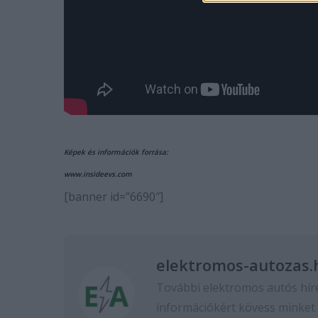
Képek és információk forrása:
www.insideevs.com
[banner id=”6690″]
elektromos-autozas.
További elektromos autós hír
információkért kövess minket