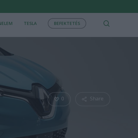
search
NELEM
TESLA
BEFEKTETÉS
0
Share