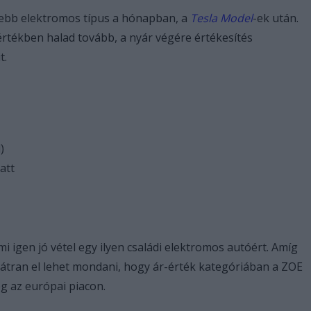
tebb elektromos típus a hónapban, a
Tesla Model
-ek után.
értékben halad tovább, a nyár végére értékesítés
t.
)
att
ami igen jó vétel egy ilyen családi elektromos autóért. Amíg
bátran el lehet mondani, hogy ár-érték kategóriában a ZOE
eg az európai piacon.