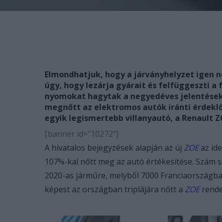
Elmondhatjuk, hogy a járványhelyzet igen n
úgy, hogy lezárja gyárait és felfüggeszti 
nyomokat hagytak a negyedéves jelentésekbe
megnőtt az elektromos autók iránti érdeklő
egyik legismertebb villanyautó, a Renault Z
[banner id=”10272″]
A hivatalos bejegyzések alapján az új
ZOE
az id
107%-kal nőtt meg az autó értékesítése. Szám s
2020-as járműre, melyből 7000 Franciaországban 
képest az országban triplájára nőtt a
ZOE
rende