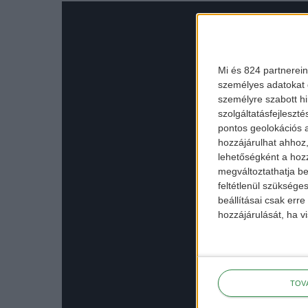
Mi és 824 partnerein
személyes adatokat d
személyre szabott h
szolgáltatásfejleszté
pontos geolokációs a
hozzájárulhat ahhoz,
lehetőségként a hozz
megváltoztathatja beá
feltétlenül szükséges
beállításai csak err
hozzájárulását, ha vi
TOV