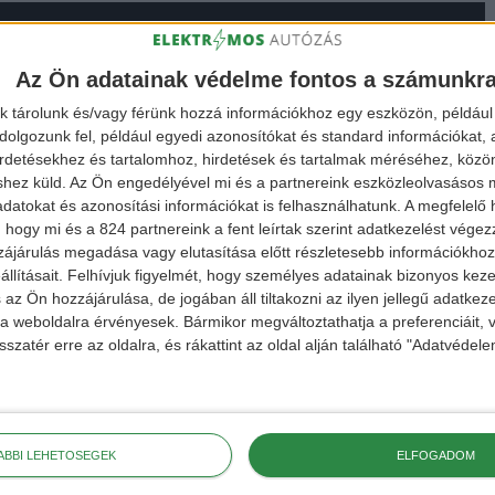
Az Ön adatainak védelme fontos a számunkr
k tárolunk és/vagy férünk hozzá információkhoz egy eszközön, például 
olgozunk fel, például egyedi azonosítókat és standard információkat,
irdetésekhez és tartalomhoz, hirdetések és tartalmak méréséhez, kö
shez küld.
Az Ön engedélyével mi és a partnereink eszközleolvasásos m
datokat és azonosítási információkat is felhasználhatunk. A megfelelő h
 hogy mi és a 824 partnereink a fent leírtak szerint adatkezelést vége
ájárulás megadása vagy elutasítása előtt részletesebb információkhoz 
llításait.
Felhívjuk figyelmét, hogy személyes adatainak bizonyos ke
 az Ön hozzájárulása, de jogában áll tiltakozni az ilyen jellegű adatkeze
e a weboldalra érvényesek. Bármikor megváltoztathatja a preferenciáit,
sszatér erre az oldalra, és rákattint az oldal alján található "Adatvéde
ÁBBI LEHETŐSÉGEK
ELFOGADOM