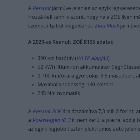
A
Renault
járműve jelenleg az egyik legkereset
Hozzá kell tenni viszont, hogy ha a ZOE ilyen m
szempontjából megelőzheti
Elon Musk
járművei
A 2020-as Reanult ZOÉ R135 adatai:
390 km hatótáv (
WLTP alapján
)
52 kWh lítium-ion akkumulátor (léghűtéssel
0-100 km/órára gyorsulás: 9,5 másodperc al
Maximális sebesség: 140 km/óra
245 Nm nyomaték
A
Renault ZOE
ára átszámítva 7,3 millió forint, 
a
Volkswagen ID 3
ki nem kerül a piacra, addig 
az egyik legjobb tisztán elektromos autó jelenl