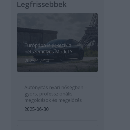
Legfrissebbek
Európába is érkezik a
hétszemélyes Model Y
2025-12-14
Autónyitás nyári hőségben –
gyors, professzionális
megoldások és megelőzés
2025-06-30