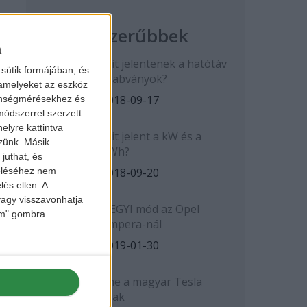
Legnépszerűbbek
a
Mit jelentenek a hatótáv
sütik formájában, és
szabványok?
 amelyeket az eszköz
2018-09-17
zönségmérésekhez és
ódszerrel szerzett
elyre kattintva
Mit jelent a kW és a
zzünk. Másik
kWh?
juthat, és
2018-09-20
zeléséhez nem
lés ellen. A
 vagy visszavonhatja
HEGYI mód az Opel
lem" gombra.
Ampera-nál
2019-01-30
Íme a magyar Tesla
árak