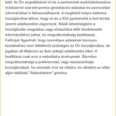
küld.
Az Ön engedélyével mi és a partnereink eszközleolvasásos
módszerrel szerzett pontos geolokációs adatokat és azonosítási
információkat is felhasználhatunk. A megfelelő helyre kattintva
hozzájárulhat ahhoz, hogy mi és a 824 partnereink a fent leírtak
szerint adatkezelést végezzünk. Másik lehetőségként a
hozzájárulás megadása vagy elutasítása előtt részletesebb
információkhoz juthat, és megváltoztathatja beállításait.
Felhívjuk figyelmét, hogy személyes adatainak bizonyos
kezeléséhez nem feltétlenül szükséges az Ön hozzájárulása, de
jogában áll tiltakozni az ilyen jellegű adatkezelés ellen. A
beállításai csak erre a weboldalra érvényesek. Bármikor
Toyota Mirai Next-Gen
megváltoztathatja a preferenciáit, vagy visszavonhatja
hozzájárulását, ha visszatér erre az oldalra, és rákattint az oldal
alján található "Adatvédelem" gombra.
Teljesítmény szempontjából a társaság
azt ígéri, hogy egyetlen feltöltéssel akár
650 km-t is meg tud tenni majd a Mirai. A
további adatokat csak a hivatalos
bemutatón jelenti be a vállalat.