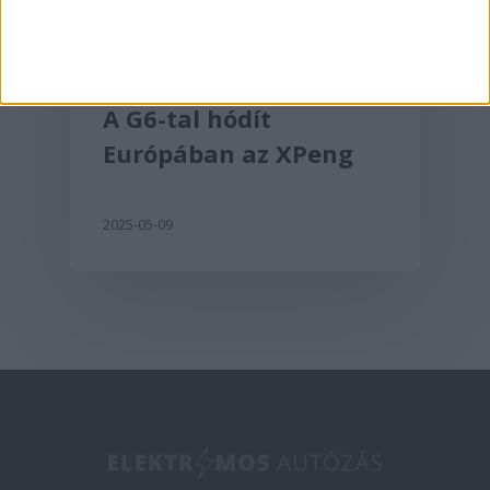
Aktualitás
A G6-tal hódít
Európában az XPeng
2025-05-09