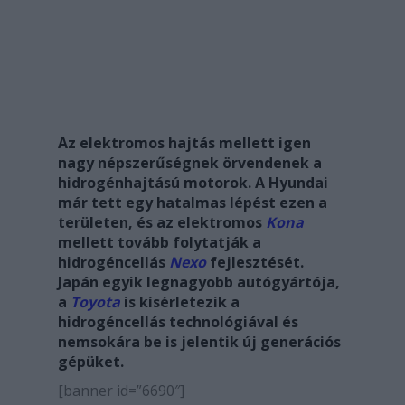
Az elektromos hajtás mellett igen
nagy népszerűségnek örvendenek a
hidrogénhajtású motorok. A Hyundai
már tett egy hatalmas lépést ezen a
területen, és az elektromos
Kona
mellett tovább folytatják a
hidrogéncellás
Nexo
fejlesztését.
Japán egyik legnagyobb autógyártója,
a
Toyota
is kísérletezik a
hidrogéncellás technológiával és
nemsokára be is jelentik új generációs
gépüket.
[banner id=”6690″]