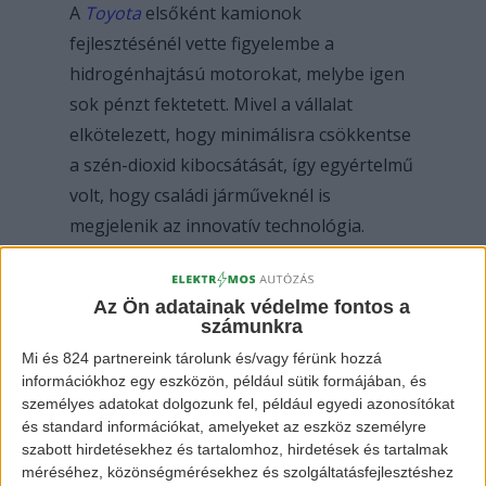
A
Toyota
elsőként kamionok
fejlesztésénél vette figyelembe a
hidrogénhajtású motorokat, melybe igen
sok pénzt fektetett. Mivel a vállalat
elkötelezett, hogy minimálisra csökkentse
a szén-dioxid kibocsátását, így egyértelmű
volt, hogy családi járműveknél is
megjelenik az innovatív technológia.
A Toyota új generációs hidrogén járműve
Az Ön adatainak védelme fontos a
a Mirai névre fog hallgatni, és még az idei
számunkra
év decemberében minden ki fog derülni
Mi és 824 partnereink tárolunk és/vagy férünk hozzá
róla. A japán márka autója külsőre nagyon
információkhoz egy eszközön, például sütik formájában, és
személyes adatokat dolgozunk fel, például egyedi azonosítókat
hasonlít a
Lexus
járműveire (ha már a
és standard információkat, amelyeket az eszköz személyre
Toyota luxus márkája), főként a jövőre
szabott hirdetésekhez és tartalomhoz, hirdetések és tartalmak
érkező ES 350-re.
méréséhez, közönségmérésekhez és szolgáltatásfejlesztéshez