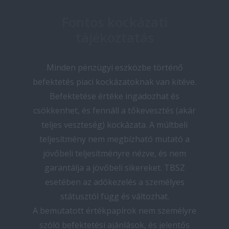
Fontos kockázati
tájékoztatás
Minden pénzügyi eszközbe történő
befektetés piaci kockázatoknak van kitéve.
Befektetése értéke ingadozhat és
csökkenhet, és fennáll a tőkevesztés (akár
teljes veszteség) kockázata. A múltbeli
teljesítmény nem megbízható mutató a
jövőbeli teljesítményre nézve, és nem
garantálja a jövőbeli sikereket. TBSZ
esetében az adókezelés a személyes
státusztól függ és változhat.
A bemutatott értékpapírok nem személyre
szóló befektetési ajánlások, és jelentős