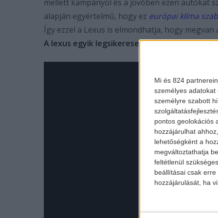
mellett kampányol és a jövőben ezen autókat s
alapján egyértelmű, hogy ez
európai klíma sza
Így ezzel a Lexus is elmondhatja, hogy megvan 
A lexus egyik legsikeresebb hibridje, a Lexus
Mi és 824 partnerein
személyes adatokat d
személyre szabott h
szolgáltatásfejleszté
pontos geolokációs a
hozzájárulhat ahhoz,
lehetőségként a hozz
megváltoztathatja beá
feltétlenül szükséges
beállításai csak err
hozzájárulását, ha vi