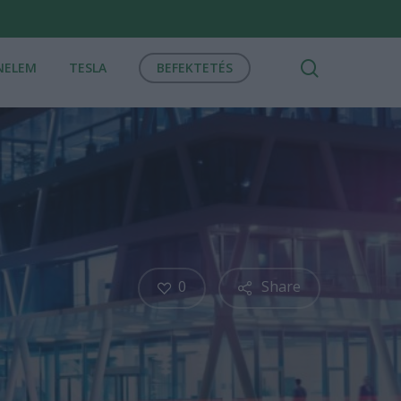
search
NELEM
TESLA
BEFEKTETÉS
0
Share