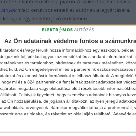
zeretné inkább erősíteni a piacon. A szakértők elmondása
bványok
miatt került sor ennek az autónak a legyártására.
a kocsijuk egy zöldebb jövő érdekében.
 RX4550h
Az Ön adatainak védelme fontos a számunkr
k tárolunk és/vagy férünk hozzá információkhoz egy eszközön, például 
olgozunk fel, például egyedi azonosítókat és standard információkat,
irdetésekhez és tartalomhoz, hirdetések és tartalmak méréséhez, kö
shez küld.
Az Ön engedélyével mi és a partnereink eszközleolvasásos m
datokat és azonosítási információkat is felhasználhatunk. A megfelelő h
 hogy mi és a 824 partnereink a fent leírtak szerint adatkezelést vége
ájárulás megadása vagy elutasítása előtt részletesebb információkhoz 
llításait.
Felhívjuk figyelmét, hogy személyes adatainak bizonyos ke
 az Ön hozzájárulása, de jogában áll tiltakozni az ilyen jellegű adatkeze
e a weboldalra érvényesek. Bármikor megváltoztathatja a preferenciáit,
sszatér erre az oldalra, és rákattint az oldal alján található "Adatvéde