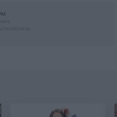
hu
ekért,
 a
FACEBOOK
és