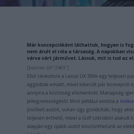
Már koncepcióként láthattuk, hogyan is fog 
nem árult el róla a társaság. A napokban v
várva várt járművet. Lássuk, mit is tud az e
[banner id=”2469″]
Első ránézésre a Lexus UX 300e egy teljesen pa
aggódtak emiatt, mivel kikerült pár koncepció 
annyira a közösség elismerését. Manapság igen
jellegzetességétől. Mint például amióta a
Volks
jövőbeli autóit, sokan úgy gondolták, hogy akk
teljesen érthető, mivel a Golf szériából alakult k
alapján egy újabb autót köszönthetünk az elek