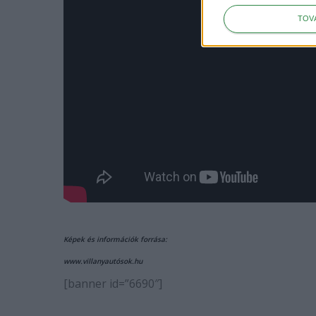
TOV
Képek és információk forrása:
www.villanyautósok.hu
[banner id=”6690″]