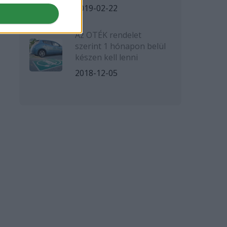
2019-02-22
Az OTÉK rendelet
szerint 1 hónapon belül
készen kell lenni
2018-12-05