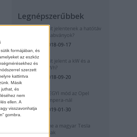
Legnépszerűbbek
Mit jelentenek a hatótáv
szabványok?
a
2018-09-17
sütik formájában, és
 amelyeket az eszköz
Mit jelent a kW és a
zönségmérésekhez és
kWh?
ódszerrel szerzett
elyre kattintva
2018-09-20
zzünk. Másik
juthat, és
HEGYI mód az Opel
zeléséhez nem
Ampera-nál
lés ellen. A
 vagy visszavonhatja
2019-01-30
lem" gombra.
Íme a magyar Tesla
árak