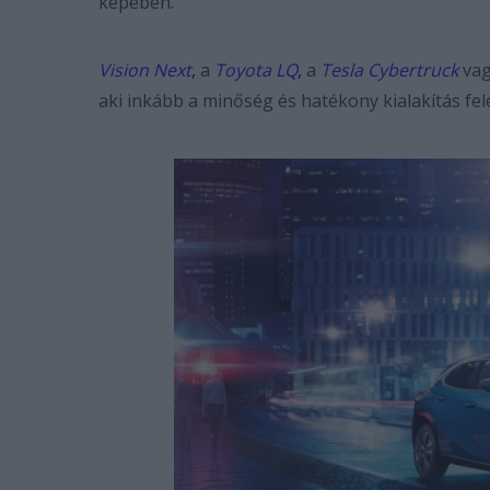
képében.
Vision Next
,
a
Toyota LQ
,
a
Tesla Cybertruck
vag
aki inkább a minőség és hatékony kialakítás felé