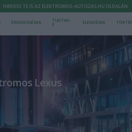
HIRDESS TE IS AZ ELEKTROMOS-AUTOZAS.HU OLDALÁN.
TUDTAD-
S
ÉRDEKESSÉGEK
ELEMZÉSEK
TÖRTÉ
E
ktromos Lexus