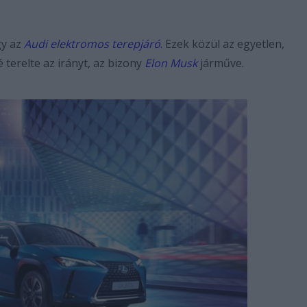
y az
Audi elektromos terepjáró
.
Ezek közül az egyetlen,
 terelte az irányt, az bizony
Elon Musk
járműve
.