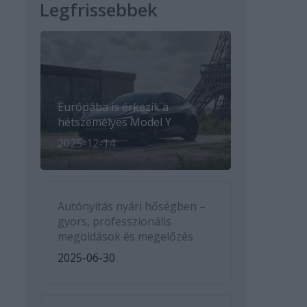
Legfrissebbek
Európába is érkezik a
hétszemélyes Model Y
2025-12-14
Autónyitás nyári hőségben –
gyors, professzionális
megoldások és megelőzés
2025-06-30