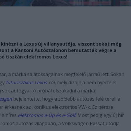
kinézni a Lexus új villanyautója, viszont sokat még
iszont a Kantoni Autószalonon bemutatták végre a
lső tisztán elektromos Lexus!
zar, a márka sajátosságainak megfelelő jármű lett. Sokan
egy
futurisztikus Lexus
-ról
, mely dizájnja nem nyerte el
 sok autógyártó próbál elszakadni a márka
wagen
bejelentette, hogy a zöldebb autózás felé tereli a
or érkeznek az ikonikus elektromos VW-k. Ez persze
i a híres
elektromos e-Up és e-Golf.
Most pedig egy új hír
tromos autózás világában, a Volkswagen Passat utódja