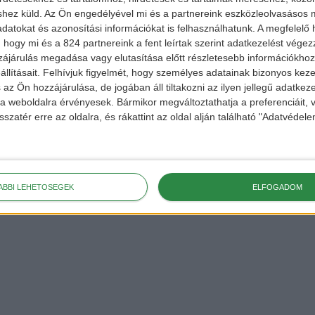
shez küld.
Az Ön engedélyével mi és a partnereink eszközleolvasásos m
datokat és azonosítási információkat is felhasználhatunk. A megfelelő h
 hogy mi és a 824 partnereink a fent leírtak szerint adatkezelést vége
ájárulás megadása vagy elutasítása előtt részletesebb információkhoz 
llításait.
Felhívjuk figyelmét, hogy személyes adatainak bizonyos ke
 az Ön hozzájárulása, de jogában áll tiltakozni az ilyen jellegű adatkeze
e a weboldalra érvényesek. Bármikor megváltoztathatja a preferenciáit,
sszatér erre az oldalra, és rákattint az oldal alján található "Adatvéde
ÁBBI LEHETŐSÉGEK
ELFOGADOM