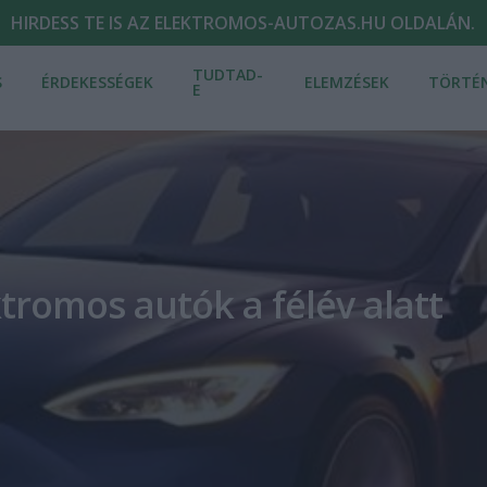
HIRDESS TE IS AZ ELEKTROMOS-AUTOZAS.HU OLDALÁN.
TUDTAD-
S
ÉRDEKESSÉGEK
ELEMZÉSEK
TÖRTÉ
E
ektromos autók a félév alatt