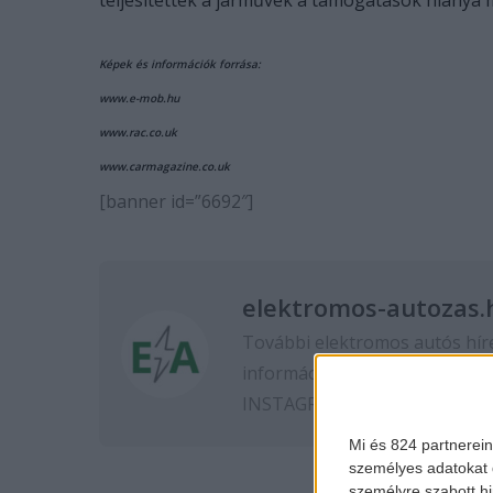
teljesítettek a járművek a támogatások hiánya mi
Képek és információk forrása:
www.e-mob.hu
www.rac.co.uk
www.carmagazine.co.uk
[banner id=”6692″]
elektromos-autozas.
További elektromos autós hír
információkért kövess minket
INSTAGRAM
oldalon.
Mi és 824 partnerein
személyes adatokat d
személyre szabott h