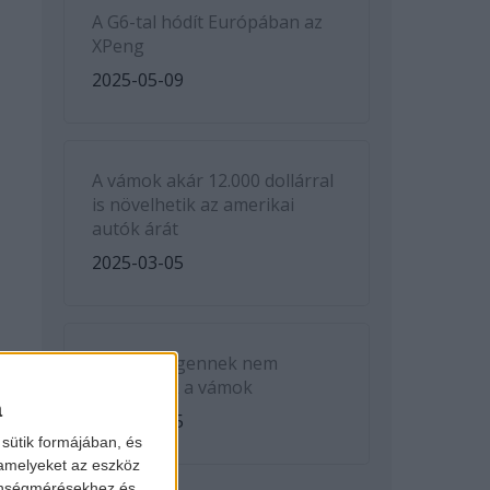
A G6-tal hódít Európában az
XPeng
2025-05-09
A vámok akár 12.000 dollárral
is növelhetik az amerikai
autók árát
2025-03-05
A Volkswagennek nem
kedveznek a vámok
a
2025-03-05
sütik formájában, és
 amelyeket az eszköz
zönségmérésekhez és