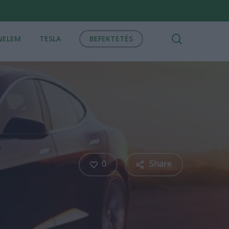
search
NELEM
TESLA
BEFEKTETÉS
0
Share