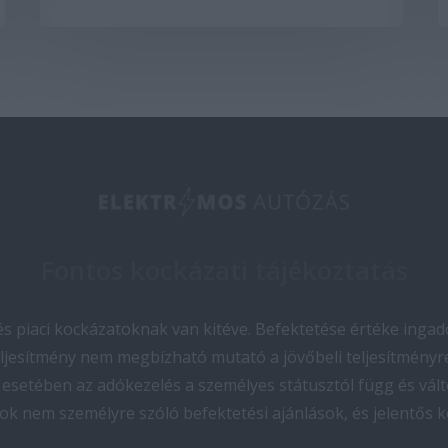
Fontos kockázati tájékoztatás
 piaci kockázatoknak van kitéve. Befektetése értéke ingado
teljesítmény nem megbízható mutató a jövőbeli teljesítményre
esetében az adókezelés a személyes státusztól függ és vált
ok nem személyre szóló befektetési ajánlások, és jelentős 