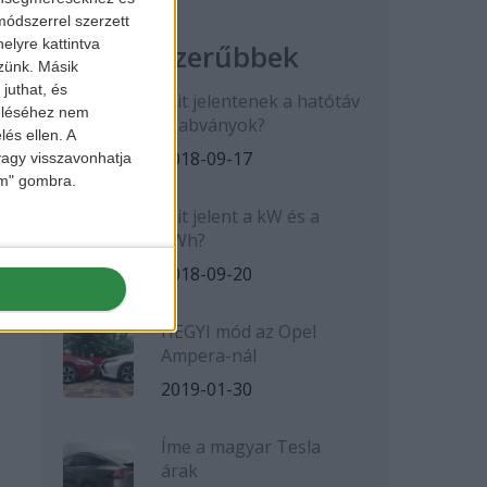
ódszerrel szerzett
elyre kattintva
Legnépszerűbbek
zzünk. Másik
juthat, és
Mit jelentenek a hatótáv
zeléséhez nem
szabványok?
lés ellen. A
2018-09-17
 vagy visszavonhatja
lem" gombra.
Mit jelent a kW és a
kWh?
2018-09-20
HEGYI mód az Opel
Ampera-nál
2019-01-30
Íme a magyar Tesla
árak