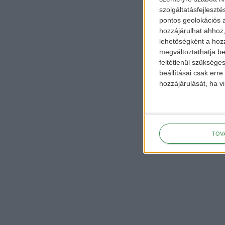
szolgáltatásfejleszté
pontos geolokációs a
hozzájárulhat ahhoz,
lehetőségként a hozz
megváltoztathatja beá
feltétlenül szükséges
beállításai csak err
hozzájárulását, ha vi
TOV