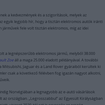
nek a kedvezmények és a szigorítások, melyek az
az egyik legjobb hír, hogy a tisztán elektromos autók iránti
in járművek fele volt tisztán elektromos, míg az idei
volt a legnépszerűbb elektromos jármű, melyből 38.000
ault Zoe
áll a maga 25.000 eladott példányával. A további
a Mitsubishi, Jaguar és a Land Rover gyáraiból kerültek ki
ler csak a következő félévben fog igazán nagyot alkotni,
űveik.
indig Norvégiában a legnagyobb az e-autó vásárlások
olt az országban. „Legrosszabbul” az Egyesült Királyságban