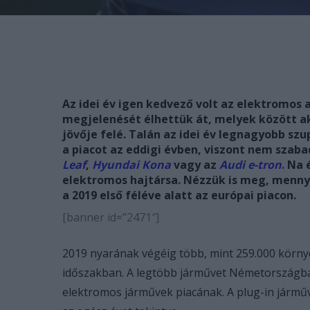
Az idei év igen kedvező volt az elektromos
megjelenését élhettük át, melyek között ak
jövője felé. Talán az idei év legnagyobb sz
a piacot az eddigi évben, viszont nem szab
Leaf
,
Hyundai Kona
vagy az
Audi e-tron
.
Na é
elektromos hajtársa. Nézzük is meg, mennyi
a 2019 első féléve alatt az európai piacon.
[banner id=”2471″]
2019 nyarának végéig több, mint 259.000 környez
időszakban. A legtöbb járművet Németországban
elektromos járművek piacának. A plug-in járműve