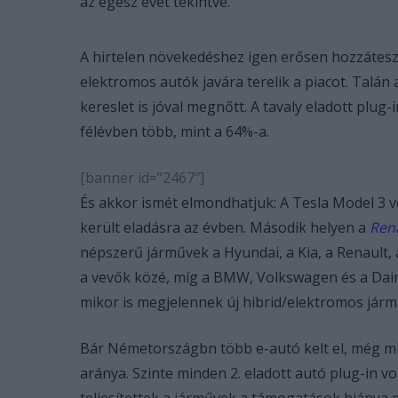
az egész évet tekintve.
A hirtelen növekedéshez igen erősen hozzátesz
elektromos autók javára terelik a piacot. Talán 
kereslet is jóval megnőtt. A tavaly eladott plug-
félévben több, mint a 64%-a.
[banner id=”2467″]
És akkor ismét elmondhatjuk: A Tesla Model 3 
került eladásra az évben. Második helyen a
Ren
népszerű járművek a Hyundai, a Kia, a Renault, 
a vevők közé, míg a BMW, Volkswagen és a Daim
mikor is megjelennek új hibrid/elektromos járm
Bár Németországbn több e-autó kelt el, még m
aránya. Szinte minden 2. eladott autó plug-in v