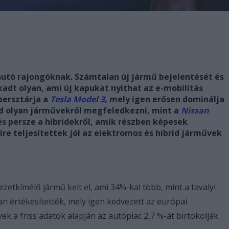
 autó rajongóknak. Számtalan új jármű bejelentését és
adt olyan, ami új kapukat nyithat az e-mobilitás
upersztárja a
Tesla Model 3
, mely igen erősen dominálja
ad olyan járművekről megfeledkezni, mint a
Nissan
s persze a hibridekről, amik részben képesek
re teljesítettek jól az elektromos és hibrid járművek
etkímélő jármű kelt el, ami 34%-kal több, mint a tavalyi
 értékesítették, mely igen kedvezett az európai
k a friss adatok alapján az autópiac 2,7 %-át birtokolják