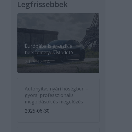
Legfrissebbek
Európába is érkezik a
hétszemélyes Model Y
2025-12-14
Autónyitás nyári hőségben –
gyors, professzionális
megoldások és megelőzés
2025-06-30