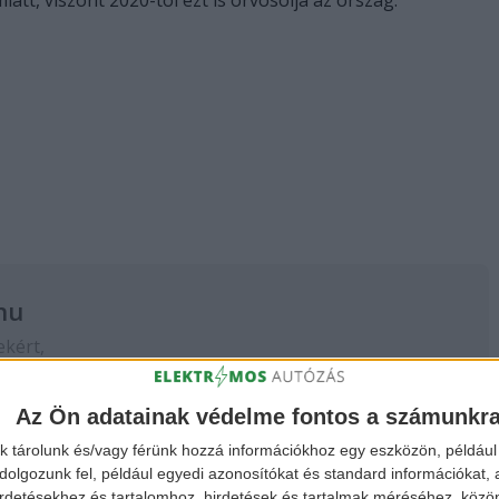
att, viszont 2020-tól ezt is orvosolja az ország.
hu
ekért,
 a
FACEBOOK
és
Az Ön adatainak védelme fontos a számunkr
k tárolunk és/vagy férünk hozzá információkhoz egy eszközön, például 
olgozunk fel, például egyedi azonosítókat és standard információkat,
irdetésekhez és tartalomhoz, hirdetések és tartalmak méréséhez, kö