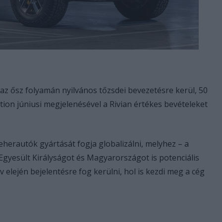
 az ősz folyamán nyilvános tőzsdei bevezetésre kerül, 50
ition júniusi megjelenésével a Rivian értékes bevételeket
teherautók gyártását fogja globalizálni, melyhez – a
Egyesült Királyságot és Magyarországot is potenciális
 elején bejelentésre fog kerülni, hol is kezdi meg a cég