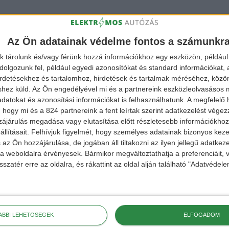
Az Ön adatainak védelme fontos a számunkr
k tárolunk és/vagy férünk hozzá információkhoz egy eszközön, például 
olgozunk fel, például egyedi azonosítókat és standard információkat,
irdetésekhez és tartalomhoz, hirdetések és tartalmak méréséhez, kö
shez küld.
Az Ön engedélyével mi és a partnereink eszközleolvasásos m
datokat és azonosítási információkat is felhasználhatunk. A megfelelő h
 hogy mi és a 824 partnereink a fent leírtak szerint adatkezelést vége
ájárulás megadása vagy elutasítása előtt részletesebb információkhoz 
llításait.
Felhívjuk figyelmét, hogy személyes adatainak bizonyos ke
 az Ön hozzájárulása, de jogában áll tiltakozni az ilyen jellegű adatkeze
e a weboldalra érvényesek. Bármikor megváltoztathatja a preferenciáit,
sszatér erre az oldalra, és rákattint az oldal alján található "Adatvéde
ÁBBI LEHETŐSÉGEK
ELFOGADOM