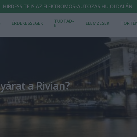
HIRDESS TE IS AZ ELEKTROMOS-AUTOZAS.HU OLDALÁN.
TUDTAD-
S
ÉRDEKESSÉGEK
ELEMZÉSEK
TÖRTÉ
E
yárat a Rivian?