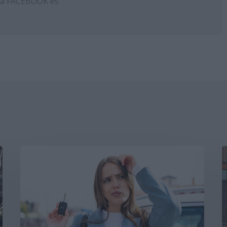
 a
FACEBOOK
és