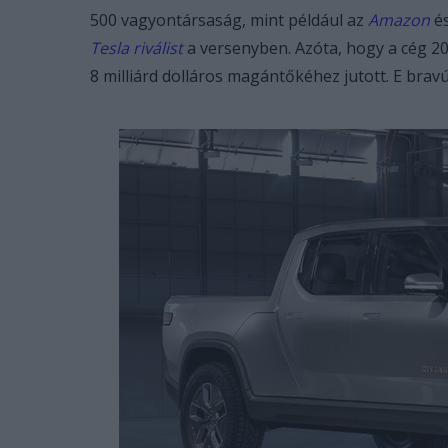
500 vagyontársaság, mint például az
Amazon
é
Tesla riválist
a versenyben. Azóta, hogy a cég 20
8 milliárd dolláros magántőkéhez jutott. E bravú