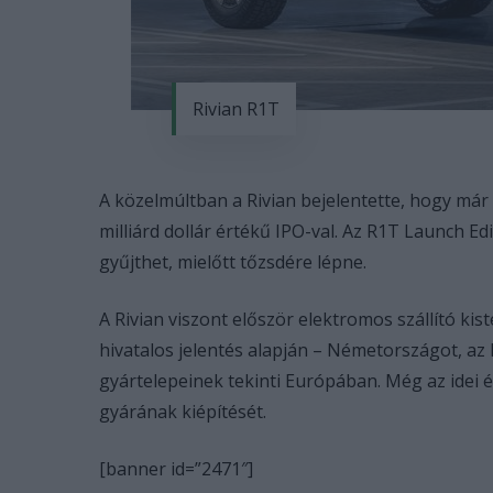
Rivian R1T
A közelmúltban a Rivian bejelentette, hogy már
milliárd dollár értékű IPO-val. Az R1T Launch Ed
gyűjthet, mielőtt tőzsdére lépne.
A Rivian viszont először elektromos szállító kis
hivatalos jelentés alapján – Németországot, az 
gyártelepeinek tekinti Európában. Még az idei év
gyárának kiépítését.
[banner id=”2471″]