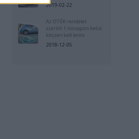
2019-02-22
Az OTÉK rendelet
szerint 1 hónapon belül
készen kell lenni
2018-12-05