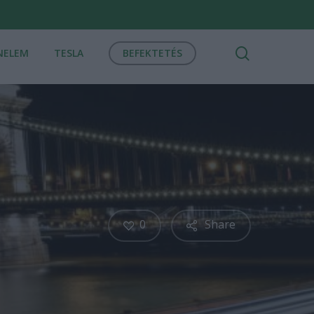
search
NELEM
TESLA
BEFEKTETÉS
0
Share