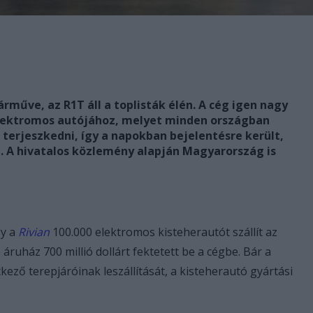
árműve, az R1T áll a toplisták élén. A cég igen nagy
elektromos autójához, melyet minden országban
 terjeszkedni, így a napokban bejelentésre került,
i. A hivatalos közlemény alapján Magyarország is
gy a
Rivian
100.000 elektromos kisteherautót szállít az
 áruház 700 millió dollárt fektetett be a cégbe. Bár a
ező terepjáróinak leszállítását, a kisteherautó gyártási