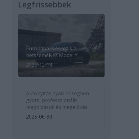
Legfrissebbek
Európába is érkezik a
hétszemélyes Model Y
2025-12-14
Autónyitás nyári hőségben –
gyors, professzionális
megoldások és megelőzés
2025-06-30