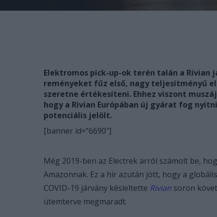
Elektromos pick-up-ok terén talán a Rivian j
reményeket fűz első, nagy teljesítményű 
szeretne értékesíteni. Ehhez viszont muszáj
hogy a Rivian Európában új gyárat fog nyitn
potenciális jelölt.
[banner id=”6690″]
Még 2019-ben az Electrek arról számolt be, ho
Amazonnak. Ez a hír azután jött, hogy a globális
COVID-19 járvány késleltette
Rivian
soron követk
ütemterve megmaradt.