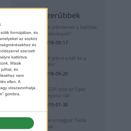
Legnépszerűbbek
a
Mit jelentenek a hatótáv
sütik formájában, és
szabványok?
 amelyeket az eszköz
2018-09-17
zönségmérésekhez és
ódszerrel szerzett
elyre kattintva
Mit jelent a kW és a
zzünk. Másik
kWh?
juthat, és
2018-09-20
zeléséhez nem
lés ellen. A
 vagy visszavonhatja
HEGYI mód az Opel
lem" gombra.
Ampera-nál
2019-01-30
Íme a magyar Tesla
árak