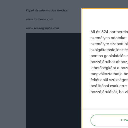
Képek és információk forrása:
www.insideevs.com
www.seekingalpha.com
Mi és 824 partnerein
személyes adatokat d
személyre szabott h
szolgáltatásfejleszté
pontos geolokációs a
hozzájárulhat ahhoz,
lehetőségként a hozz
megváltoztathatja beá
feltétlenül szükséges
beállításai csak err
hozzájárulását, ha vi
TOV