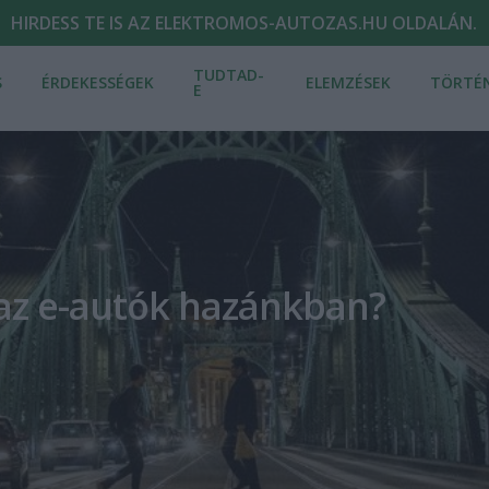
HIRDESS TE IS AZ ELEKTROMOS-AUTOZAS.HU OLDALÁN.
TUDTAD-
S
ÉRDEKESSÉGEK
ELEMZÉSEK
TÖRTÉ
E
az e-autók hazánkban?