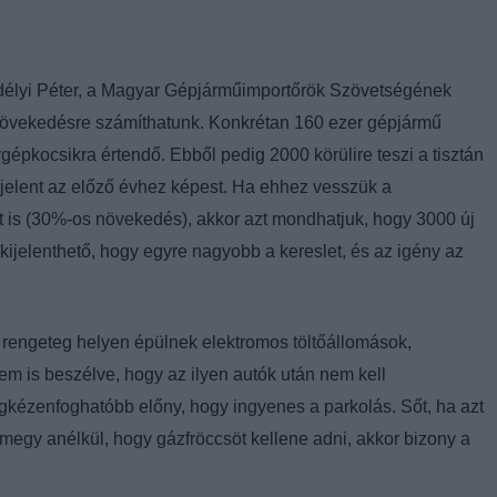
délyi Péter, a Magyar Gépjárműimportőrök Szövetségének
növekedésre számíthatunk. Konkrétan 160 ezer gépjármű
épkocsikra értendő. Ebből pedig 2000 körülire teszi a tisztán
jelent az előző évhez képest. Ha ehhez vesszük a
t is (30%-os növekedés), akkor azt mondhatjuk, hogy 3000 új
kijelenthető, hogy egyre nagyobb a kereslet, és az igény az
k, rengeteg helyen épülnek elektromos töltőállomások,
m is beszélve, hogy az ilyen autók után nem kell
legkézenfoghatóbb előny, hogy ingyenes a parkolás. Sőt, ha azt
lmegy anélkül, hogy gázfröccsöt kellene adni, akkor bizony a