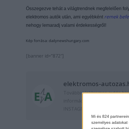
Összegezve tehát a világtrendnek megfelelően fol
remek befek
elektromos autók után, ami egyébként
nehogy lemaradj valami érdekességről!
Kép forrása: dailynewshungary.com
[banner id=”872″]
elektromos-autozas.
További elektromos autós hír
információkért kövess minket
INSTAGRAM
oldalon.
Mi és 824 partnerein
személyes adatokat d
személyre szabott h