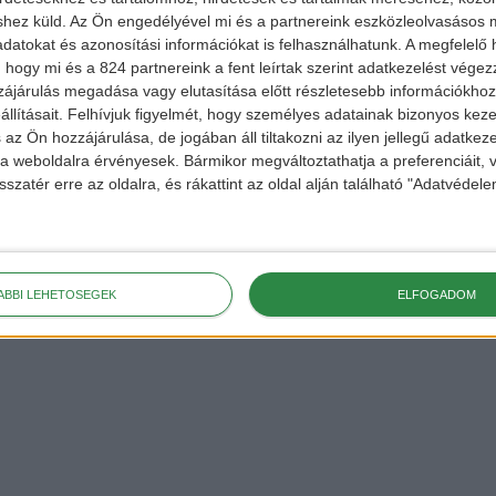
shez küld.
Az Ön engedélyével mi és a partnereink eszközleolvasásos m
datokat és azonosítási információkat is felhasználhatunk. A megfelelő h
 hogy mi és a 824 partnereink a fent leírtak szerint adatkezelést vége
ájárulás megadása vagy elutasítása előtt részletesebb információkhoz 
llításait.
Felhívjuk figyelmét, hogy személyes adatainak bizonyos ke
 az Ön hozzájárulása, de jogában áll tiltakozni az ilyen jellegű adatkeze
e a weboldalra érvényesek. Bármikor megváltoztathatja a preferenciáit,
sszatér erre az oldalra, és rákattint az oldal alján található "Adatvéde
ÁBBI LEHETŐSÉGEK
ELFOGADOM