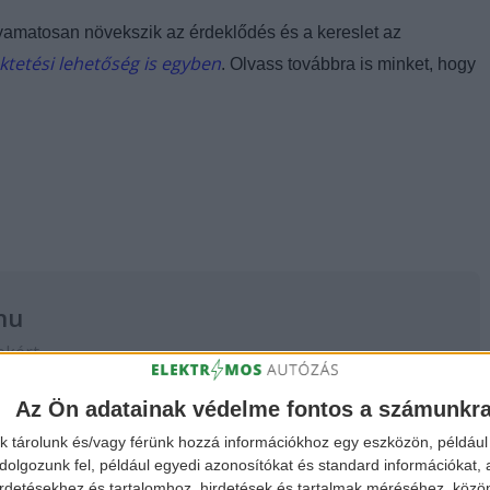
yamatosan növekszik az érdeklődés és a kereslet az
tetési lehetőség is egyben
. Olvass továbbra is minket, hogy
hu
ekért,
 a
FACEBOOK
és
Az Ön adatainak védelme fontos a számunkr
k tárolunk és/vagy férünk hozzá információkhoz egy eszközön, például 
olgozunk fel, például egyedi azonosítókat és standard információkat,
irdetésekhez és tartalomhoz, hirdetések és tartalmak méréséhez, kö