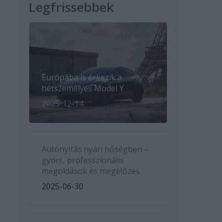
Legfrissebbek
Európába is érkezik a
hétszemélyes Model Y
2025-12-14
Autónyitás nyári hőségben –
gyors, professzionális
megoldások és megelőzés
2025-06-30