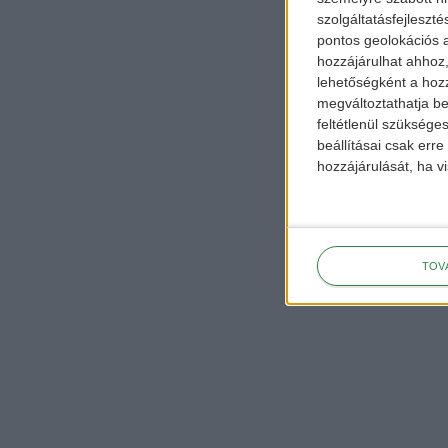
szolgáltatásfejleszté
pontos geolokációs a
hozzájárulhat ahhoz,
lehetőségként a hozz
megváltoztathatja beá
feltétlenül szükséges
beállításai csak err
hozzájárulását, ha vi
TOV