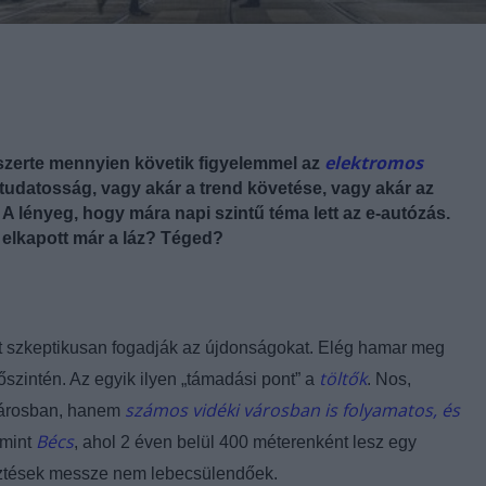
elektromos
gszerte mennyien követik figyelemmel az
udatosság, vagy akár a trend követése, vagy akár az
A lényeg, hogy mára napi szintű téma lett az e-autózás.
 elkapott már a láz? Téged?
t szkeptikusan fogadják az újdonságokat. Elég hamar meg
töltők
 őszintén. Az egyik ilyen „támadási pont” a
. Nos,
számos vidéki városban is folyamatos, és
városban, hanem
Bécs
 mint
, ahol 2 éven belül 400 méterenként lesz egy
lesztések messze nem lebecsülendőek.