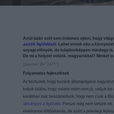
Arról talán szót sem érdemes ejteni, hogy vilá
autók fejlődését
.
Lehet ennek oka a környezett
anyagi előnyök, de tulajdonképpen mindegy is. 
De mi a helyzet velünk, magyarokkal? Minket is
[banner id=”2471″]
Folyamatos fejlesztések
Az köztudott, hogy hazánk állampolgárai nagyrész
tudjuk találni, hogy valami miért nem jó, valljuk be
korábban már beszámoltunk, hogy nem csak a fő
látványos a fejlődés
. Persze még nem tartunk ott,
elektromos töltőállomás, de azért a jelenlegi fej