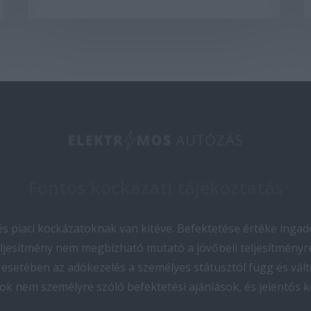
Fontos kockázati tájékoztatás
 piaci kockázatoknak van kitéve. Befektetése értéke ingado
teljesítmény nem megbízható mutató a jövőbeli teljesítményre
esetében az adókezelés a személyes státusztól függ és vált
ok nem személyre szóló befektetési ajánlások, és jelentős 