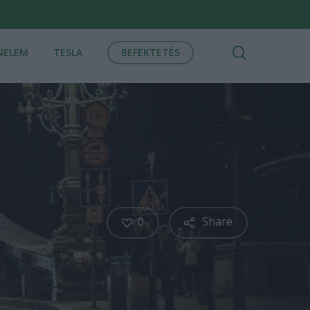
search
NELEM
TESLA
BEFEKTETÉS
0
Share