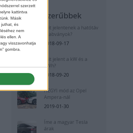
ódszerrel szerzett
elyre kattintva
Legnépszerűbbek
zzünk. Másik
juthat, és
Mit jelentenek a hatótáv
zeléséhez nem
szabványok?
lés ellen. A
2018-09-17
 vagy visszavonhatja
lem" gombra.
Mit jelent a kW és a
kWh?
2018-09-20
HEGYI mód az Opel
Ampera-nál
2019-01-30
Íme a magyar Tesla
árak