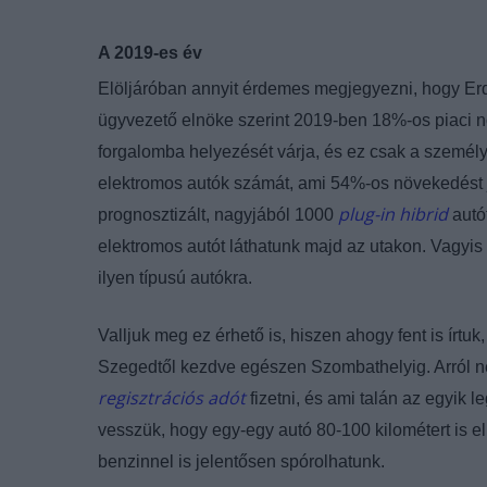
A 2019-es év
Elöljáróban annyit érdemes megjegyezni, hogy Er
ügyvezető elnöke szerint 2019-ben 18%-os piaci 
forgalomba helyezését várja, és ez csak a személyg
elektromos autók számát, ami 54%-os növekedést 
plug-in hibrid
prognosztizált, nagyjából 1000
autó
elektromos autót láthatunk majd az utakon. Vagyis 
ilyen típusú autókra.
Valljuk meg ez érhető is, hiszen ahogy fent is írtu
Szegedtől kezdve egészen Szombathelyig. Arról ne
regisztrációs adót
fizetni, és ami talán az egyik 
vesszük, hogy egy-egy autó 80-100 kilométert is e
benzinnel is jelentősen spórolhatunk.