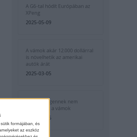
A G6-tal hódít Európában az
XPeng
2025-05-09
A vámok akár 12.000 dollárral
is növelhetik az amerikai
autók árát
2025-03-05
A Volkswagennek nem
kedveznek a vámok
a
2025-03-05
sütik formájában, és
 amelyeket az eszköz
zönségmérésekhez és