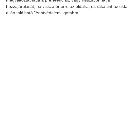
megváltoztathatja a preferenciáit, vagy visszavonhatja
hozzájárulását, ha visszatér erre az oldalra, és rákattint az oldal
alján található "Adatvédelem" gombra.
elektromos-autozas.hu
További elektromos autós hírekért,
információkért kövess minket a
FACEBOOK
és
INSTAGRAM
oldalon.
Legfrissebbek