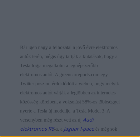
Bár igen nagy a felhozatal a jövő évre elektromos
autók terén, mégis úgy tartják a kutatások, hogy a
Tesla fogja megalkotni a legnépszerűbb
elektromos autót. A greencarreports.com egy
Twitter poszton érdeklődött a weben, hogy melyik
elektromos autót várják a legtöbben az internetes
közösség köreiben, a voksolást 58%-os többséggel
nyerte a Tesla új modellje, a Tesla Model 3. A
Audi
versenyben még részt vett az új
elektromos R8
Jaguar I-pace
-a, a
és még sok
más elektromos luxus SUV.