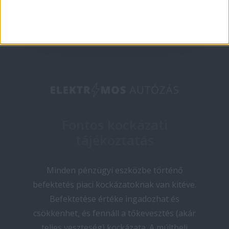
Fontos kockázati
tájékoztatás
Minden pénzügyi eszközbe történő
befektetés piaci kockázatoknak van kitéve.
Befektetése értéke ingadozhat és
csökkenhet, és fennáll a tőkevesztés (akár
teljes veszteség) kockázata. A múltbeli