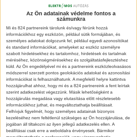
Az Ön adatainak védelme fontos a
[banner id=”872″]
számunkra
A Tesla Model 3 35 ezer amerikai dollárba (közel
Mi és 824 partnereink tárolunk és/vagy férünk hozzá
információkhoz egy eszközön, például sütik formájában, és
1
0 millió Ft)
fog kerülni, az erősebb verziója, A
személyes adatokat dolgozunk fel, például egyedi azonosítókat
Tesla Model 3s pedig 49 ezer dollár és 81 ezer
és standard információkat, amelyeket az eszköz személyre
dollár (13,5 és 22,3 millió Ft) közt fog mozogni.
szabott hirdetésekhez és tartalomhoz, hirdetések és tartalmak
méréséhez, közönségmérésekhez és szolgáltatásfejlesztéshez
küld.
Az Ön engedélyével mi és a partnereink eszközleolvasásos
Képek forrása:
módszerrel szerzett pontos geolokációs adatokat és azonosítási
információkat is felhasználhatunk. A megfelelő helyre kattintva
www.greencarreports.com
hozzájárulhat ahhoz, hogy mi és a 824 partnereink a fent leírtak
szerint adatkezelést végezzünk. Másik lehetőségként a
hozzájárulás megadása vagy elutasítása előtt részletesebb
www.tesla.com
információkhoz juthat, és megváltoztathatja beállításait.
Felhívjuk figyelmét, hogy személyes adatainak bizonyos
[banner id=”2467″]
kezeléséhez nem feltétlenül szükséges az Ön hozzájárulása, de
jogában áll tiltakozni az ilyen jellegű adatkezelés ellen. A
beállításai csak erre a weboldalra érvényesek. Bármikor