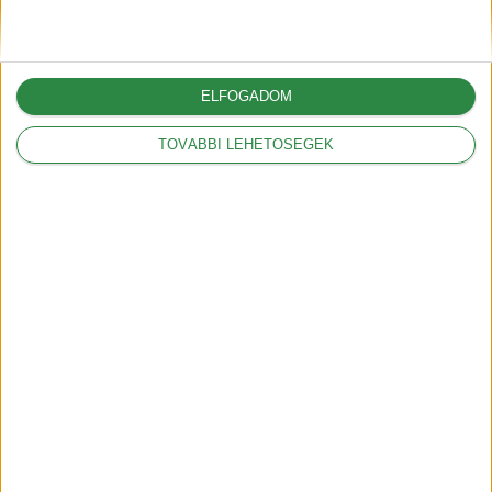
szerint 1 hónapon
belül készen kell lenni
2018-12-05
ELFOGADOM
TOVÁBBI LEHETŐSÉGEK
Recommended For You