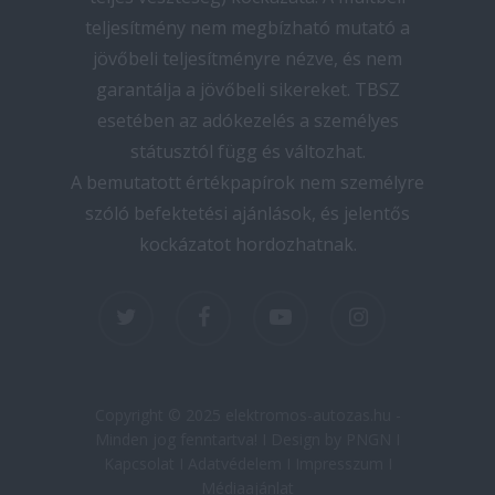
teljesítmény nem megbízható mutató a
jövőbeli teljesítményre nézve, és nem
garantálja a jövőbeli sikereket. TBSZ
esetében az adókezelés a személyes
státusztól függ és változhat.
A bemutatott értékpapírok nem személyre
szóló befektetési ajánlások, és jelentős
kockázatot hordozhatnak.
twitter
facebook
youtube
instagram
Copyright © 2025 elektromos-autozas.hu -
Minden jog fenntartva! I Design by PNGN I
Kapcsolat
I
Adatvédelem
I
Impresszum
I
Médiaajánlat