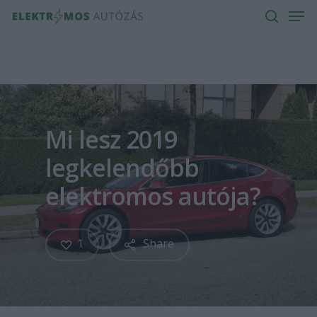
Men
Skip
to
search
main
content
Mi lesz 2019
legkelendőbb
elektromos autója?
1
Share