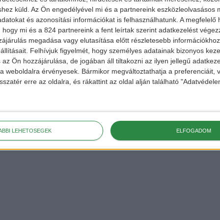
shez küld.
Az Ön engedélyével mi és a partnereink eszközleolvasásos m
datokat és azonosítási információkat is felhasználhatunk. A megfelelő h
 hogy mi és a 824 partnereink a fent leírtak szerint adatkezelést vége
ájárulás megadása vagy elutasítása előtt részletesebb információkhoz 
llításait.
Felhívjuk figyelmét, hogy személyes adatainak bizonyos ke
 az Ön hozzájárulása, de jogában áll tiltakozni az ilyen jellegű adatkeze
e a weboldalra érvényesek. Bármikor megváltoztathatja a preferenciáit,
sszatér erre az oldalra, és rákattint az oldal alján található "Adatvéde
ÁBBI LEHETŐSÉGEK
ELFOGADOM