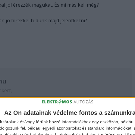
l jól érezzék magukat. És mi más kell még?
n jó hírekkel tudunk majd jelentkezni?
hu
ekért,
 a
FACEBOOK
és
Az Ön adatainak védelme fontos a számunkr
k tárolunk és/vagy férünk hozzá információkhoz egy eszközön, például 
olgozunk fel, például egyedi azonosítókat és standard információkat,
irdetésekhez és tartalomhoz, hirdetések és tartalmak méréséhez, kö