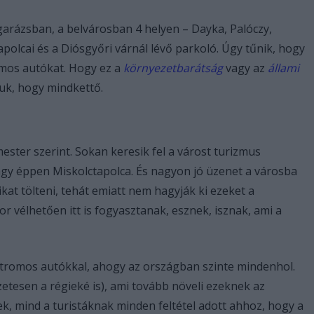
garázsban, a belvárosban 4 helyen – Dayka, Palóczy,
apolcai és a Diósgyőri várnál lévő parkoló. Úgy tűnik, hogy
romos autókat. Hogy ez a
környezetbarátság
vagy az
állami
juk, hogy mindkettő.
ester szerint. Sokan keresik fel a várost turizmus
vagy éppen Miskolctapolca. És nagyon jó üzenet a városba
kat tölteni, tehát emiatt nem hagyják ki ezeket a
or vélhetően itt is fogyasztanak, esznek, isznak, ami a
ektromos autókkal, ahogy az országban szinte mindenhol.
zetesen a régieké is), ami tovább növeli ezeknek az
k, mind a turistáknak minden feltétel adott ahhoz, hogy a