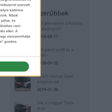
ódszerrel szerzett
elyre kattintva
Legnépszerűbbek
zzünk. Másik
juthat, és
Mit jelentenek a hatótáv
zeléséhez nem
szabványok?
lés ellen. A
2018-09-17
 vagy visszavonhatja
lem" gombra.
Mit jelent a kW és a
kWh?
2018-09-20
HEGYI mód az Opel
Ampera-nál
2019-01-30
Íme a magyar Tesla
árak