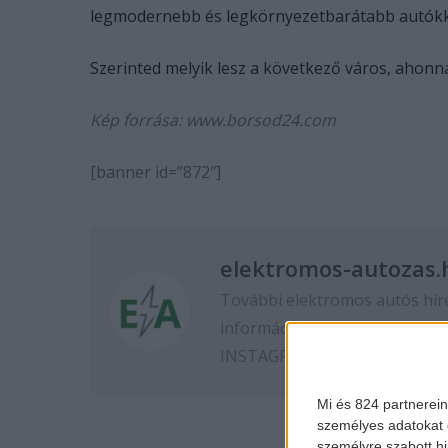
legmodernebb és legkörnyezetbarátabb autókka
Szerinted melyik lesz a következő város, ahonna
Kép forrása: www.borsod24.com
[banner id=”872″]
elektromos-autozas.
További elektromos autós hír
információkért kövess minket
INSTAGRAM
oldalon.
Mi és 824 partnerein
személyes adatokat d
személyre szabott h