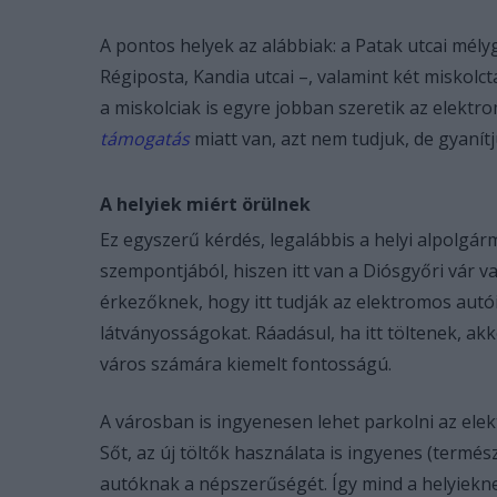
A pontos helyek az alábbiak: a Patak utcai mély
Régiposta, Kandia utcai –, valamint két miskolct
a miskolciak is egyre jobban szeretik az elekt
támogatás
miatt van, azt nem tudjuk, de gyanít
A helyiek miért örülnek
Ez egyszerű kérdés, legalábbis a helyi alpolgárm
szempontjából, hiszen itt van a Diósgyőri vár 
érkezőknek, hogy itt tudják az elektromos autói
látványosságokat. Ráadásul, ha itt töltenek, akk
város számára kiemelt fontosságú.
A városban is ingyenesen lehet parkolni az el
Sőt, az új töltők használata is ingyenes (termés
autóknak a népszerűségét. Így mind a helyiekne