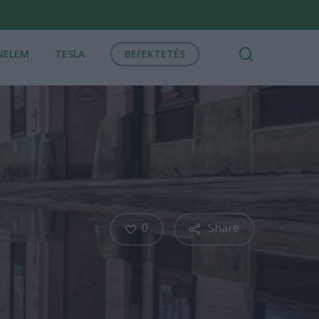
search
NELEM
TESLA
BEFEKTETÉS
0
Share