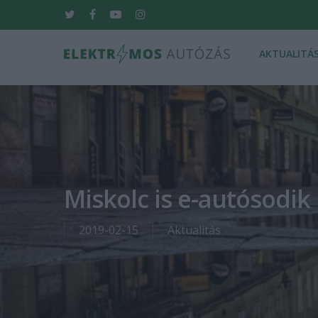
Skip
twitter
facebook
youtube
instagram
to
main
AKTUALITÁ
content
Hit enter to search or ESC to close
Miskolc is e-autósodik
2019-02-15
Aktualitás