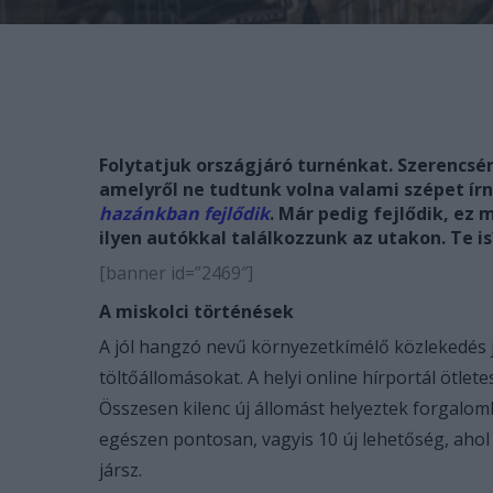
Folytatjuk országjáró turnénkat. Szerencsér
amelyről ne tudtunk volna valami szépet ír
hazánkban fejlődik
. Már pedig fejlődik, ez 
ilyen autókkal találkozzunk az utakon. Te is
[banner id=”2469″]
A miskolci történések
A jól hangzó nevű környezetkímélő közlekedés 
töltőállomásokat. A helyi online hírportál ötle
Összesen kilenc új állomást helyeztek forgalomb
egészen pontosan, vagyis 10 új lehetőség, ahol
jársz.