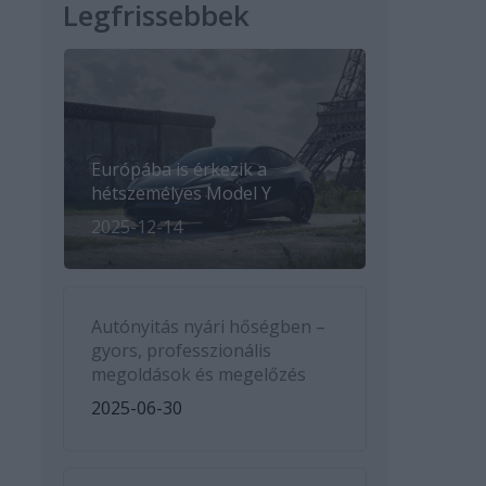
Legfrissebbek
Európába is érkezik a
hétszemélyes Model Y
2025-12-14
Autónyitás nyári hőségben –
gyors, professzionális
megoldások és megelőzés
2025-06-30