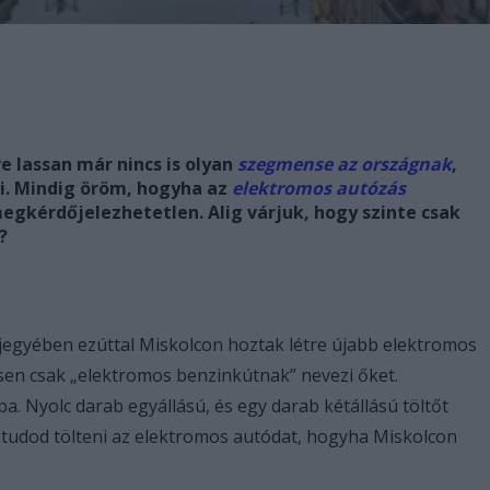
e lassan már nincs is olyan
szegmense az országnak
,
ni. Mindig öröm, hogyha az
elektromos autózás
megkérdőjelezhetetlen. Alig várjuk, hogy szinte csak
?
jegyében ezúttal Miskolcon hoztak létre újabb elektromos
tesen csak „elektromos benzinkútnak” nevezi őket.
a. Nyolc darab egyállású, és egy darab kétállású töltőt
 tudod tölteni az elektromos autódat, hogyha Miskolcon