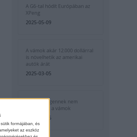
A G6-tal hódít Európában az
XPeng
2025-05-09
A vámok akár 12.000 dollárral
is növelhetik az amerikai
autók árát
2025-03-05
A Volkswagennek nem
kedveznek a vámok
a
2025-03-05
sütik formájában, és
 amelyeket az eszköz
zönségmérésekhez és