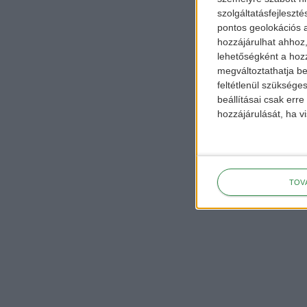
szolgáltatásfejleszté
pontos geolokációs a
hozzájárulhat ahhoz,
lehetőségként a hozz
megváltoztathatja beá
feltétlenül szükséges
beállításai csak err
hozzájárulását, ha vi
TOV