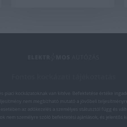
Fontos kockázati tájékoztatás
 piaci kockázatoknak van kitéve. Befektetése értéke ingado
teljesítmény nem megbízható mutató a jövőbeli teljesítményre
esetében az adókezelés a személyes státusztól függ és vált
ok nem személyre szóló befektetési ajánlások, és jelentős 