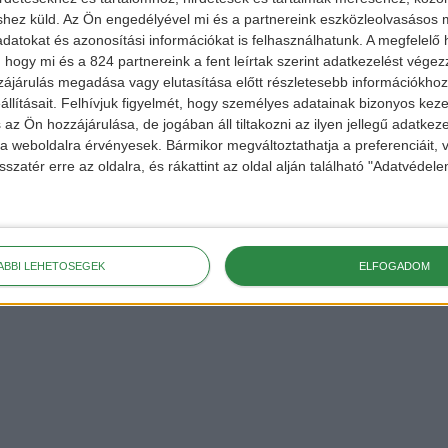
shez küld.
Az Ön engedélyével mi és a partnereink eszközleolvasásos m
datokat és azonosítási információkat is felhasználhatunk. A megfelelő h
hu
 hogy mi és a 824 partnereink a fent leírtak szerint adatkezelést vége
ekért,
ájárulás megadása vagy elutasítása előtt részletesebb információkhoz 
llításait.
Felhívjuk figyelmét, hogy személyes adatainak bizonyos ke
 a
FACEBOOK
és
 az Ön hozzájárulása, de jogában áll tiltakozni az ilyen jellegű adatkeze
e a weboldalra érvényesek. Bármikor megváltoztathatja a preferenciáit,
sszatér erre az oldalra, és rákattint az oldal alján található "Adatvéde
ÁBBI LEHETŐSÉGEK
ELFOGADOM