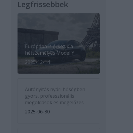
Legfrissebbek
Európába is érkezik a
hétszemélyes Model Y
2025-12-14
Autónyitás nyári hőségben –
gyors, professzionális
megoldások és megelőzés
2025-06-30