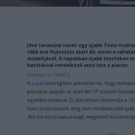
Jövő tavasszal ismét egy újabb Tesla riváli
több éve fejlesztés alatt áll, mivel a válla
modelljénél. A napokban újabb teszteken me
hatótávval rendelkező autó lesz a piacon.
[banner id=”6690″]
A
Lucid
nemrégiben jelentette be, hogy befejez
jelentése alapján az autó WLTP szerinti hatót
egyetlen töltéssel. Ez jelentősen felülmúlja a
Te
ezen prototípusok még nem rendelkeznek (példáu
450 km körül alakul majd, megfelelő körülmény