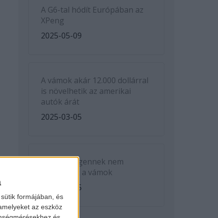
A G6-tal hódít Európában az
XPeng
2025-05-09
A vámok akár 12.000 dollárral
is növelhetik az amerikai
autók árát
2025-03-05
A Volkswagennek nem
kedveznek a vámok
a
2025-03-05
sütik formájában, és
 amelyeket az eszköz
zönségmérésekhez és