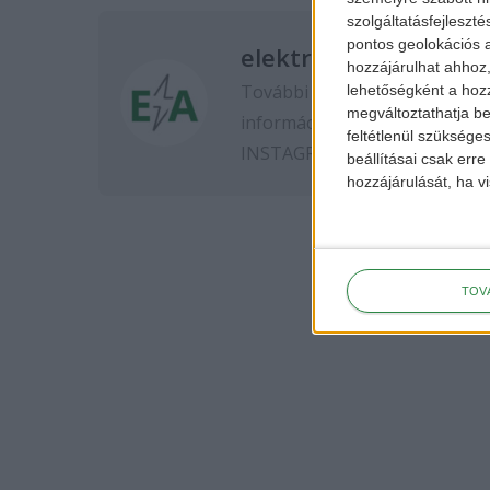
szolgáltatásfejleszté
pontos geolokációs a
elektromos-autozas.
hozzájárulhat ahhoz,
További elektromos autós hír
lehetőségként a hozz
megváltoztathatja beá
információkért kövess minket
feltétlenül szükséges
INSTAGRAM
oldalon.
beállításai csak err
hozzájárulását, ha vi
TOV