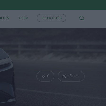
search
NELEM
TESLA
BEFEKTETÉS
0
Share