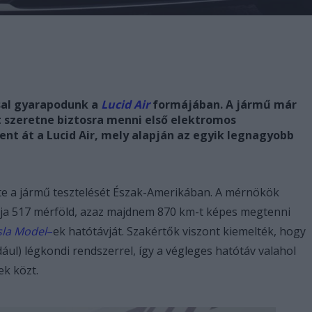
ssal gyarapodunk a
Lucid Air
formájában. A jármű már
lat szeretne biztosra menni első elektromos
nt át a Lucid Air, mely alapján az egyik legnagyobb
te a jármű tesztelését Észak-Amerikában. A mérnökök
ávja 517 mérföld, azaz majdnem 870 km-t képes megtenni
sla Model
–
ek hatótávját. Szakértők viszont kiemelték, hogy
l) légkondi rendszerrel, így a végleges hatótáv valahol
ek közt.