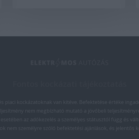
Fontos kockázati tájékoztatás
 piaci kockázatoknak van kitéve. Befektetése értéke ingado
teljesítmény nem megbízható mutató a jövőbeli teljesítményre
esetében az adókezelés a személyes státusztól függ és vált
ok nem személyre szóló befektetési ajánlások, és jelentős 