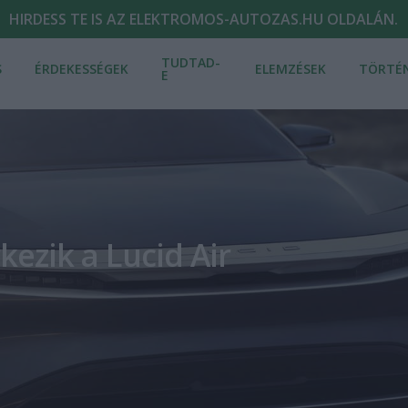
HIRDESS TE IS AZ ELEKTROMOS-AUTOZAS.HU OLDALÁN.
TUDTAD-
S
ÉRDEKESSÉGEK
ELEMZÉSEK
TÖRTÉ
E
ezik a Lucid Air