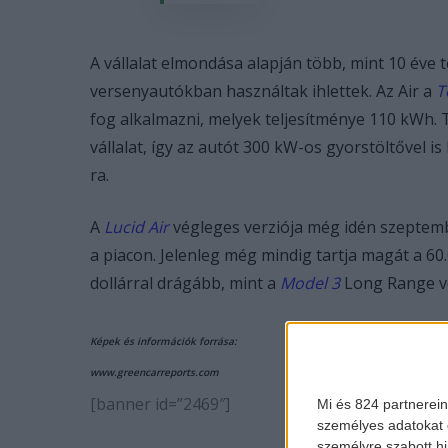
A vállalat elmondása alapján több, mint 10 éve 
versenyautókban használtak ihlettek. Az Air a
T
fog alkalmazni, melyek teljesítménye 110 kWh. 
vállalat, így az autót 300 kW-os gyorstöltővel is 
ra.
A
Lucid Air
végleges verziója még idén szeptemb
a piacon. Jelenleg még mindig tartja magát a 60.
dollárral drágább, mint a
Model 3
Long Range ve
Képek és információk forrása:
www.greencarreports.com
[banner id=”2469″]
Mi és 824 partnerein
személyes adatokat d
személyre szabott h