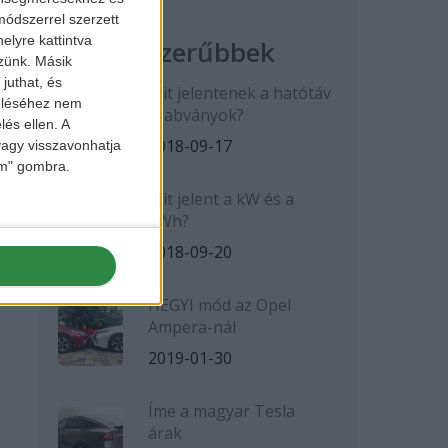
ódszerrel szerzett
elyre kattintva
Legnépszerűbbek
zzünk. Másik
juthat, és
Mit jelentenek a hatótáv
zeléséhez nem
szabványok?
lés ellen. A
2018-09-17
 vagy visszavonhatja
lem" gombra.
Mit jelent a kW és a
kWh?
2018-09-20
HEGYI mód az Opel
Ampera-nál
2019-01-30
Íme a magyar Tesla
árak