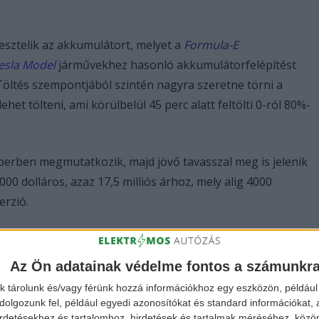
tesztelik az akkumulátort, melyet a
Formula-E
esla Model
járművekhez hasonló akkumulátorfelépítést
Töltés szempontjából szintén nagyra szeretne törni a
lehet tölteni, ami körülbelül 45 perc alatt feltölti 0-ról 80%-
erben megmutatkozik, majd jövő tavasszal meg is jelenik
000 dolláros, azaz 17,5 milliós árhoz, mely alig 4000
rzió.
Az Ön adatainak védelme fontos a számunkr
k tárolunk és/vagy férünk hozzá információkhoz egy eszközön, például 
olgozunk fel, például egyedi azonosítókat és standard információkat,
irdetésekhez és tartalomhoz, hirdetések és tartalmak méréséhez, kö