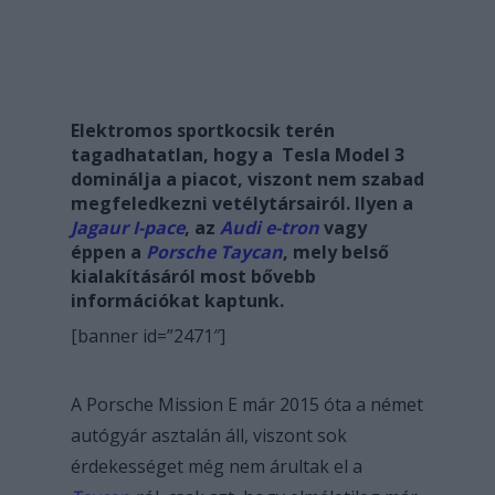
Elektromos sportkocsik terén
tagadhatatlan, hogy a Tesla Model 3
dominálja a piacot, viszont nem szabad
megfeledkezni vetélytársairól. Ilyen a
Jagaur I-pace
, az
Audi e-tron
vagy
éppen a
Porsche Taycan
, mely belső
kialakításáról most bővebb
információkat kaptunk.
[banner id=”2471″]
A Porsche Mission E már 2015 óta a német
autógyár asztalán áll, viszont sok
érdekességet még nem árultak el a