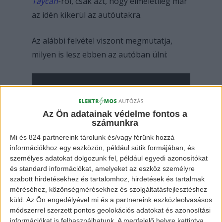
Taycan
-ról, csak azt, hogy elméletileg már
az idén kikerül az autóutakra.
Az alábbi felvétel viszont megmutatja,
milyen is lesz ebben az autóban ülni:
Az Ön adatainak védelme fontos a
számunkra
Mi és 824 partnereink tárolunk és/vagy férünk hozzá
információkhoz egy eszközön, például sütik formájában, és
személyes adatokat dolgozunk fel, például egyedi azonosítókat
és standard információkat, amelyeket az eszköz személyre
szabott hirdetésekhez és tartalomhoz, hirdetések és tartalmak
méréséhez, közönségmérésekhez és szolgáltatásfejlesztéshez
küld.
Az Ön engedélyével mi és a partnereink eszközleolvasásos
módszerrel szerzett pontos geolokációs adatokat és azonosítási
információkat is felhasználhatunk. A megfelelő helyre kattintva