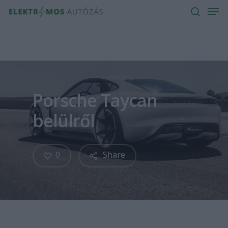
Men
Skip
to
search
main
content
Porsche Taycan
belülről
0
Share