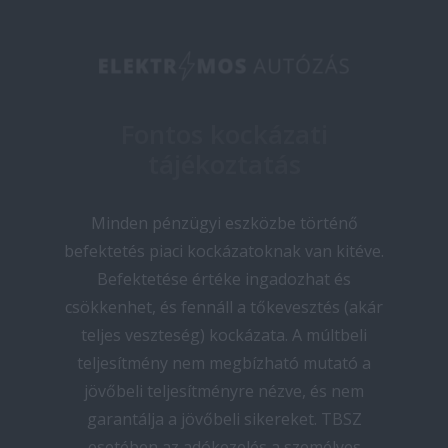
Fontos kockázati
tájékoztatás
Minden pénzügyi eszközbe történő
befektetés piaci kockázatoknak van kitéve.
Befektetése értéke ingadozhat és
csökkenhet, és fennáll a tőkevesztés (akár
teljes veszteség) kockázata. A múltbeli
teljesítmény nem megbízható mutató a
jövőbeli teljesítményre nézve, és nem
garantálja a jövőbeli sikereket. TBSZ
esetében az adókezelés a személyes