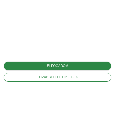
A vámok akár 12.000
dollárral is növelhetik az
amerikai autók árát
2025-03-05
A Volkswagennek nem
kedveznek a vámok
2025-03-05
ELFOGADOM
TOVÁBBI LEHETŐSÉGEK
Legnépszerűbbek
Mit jelentenek a
hatótáv szabványok?