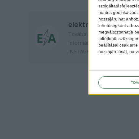
szolgáltatásfejleszté
pontos geolokációs a
hozzájárulhat ahhoz,
elektromos-autozas.
lehetőségként a hozz
megváltoztathatja beá
További elektromos autós hír
feltétlenül szükséges
információkért kövess minket
beállításai csak err
INSTAGRAM
oldalon.
hozzájárulását, ha vi
TOV