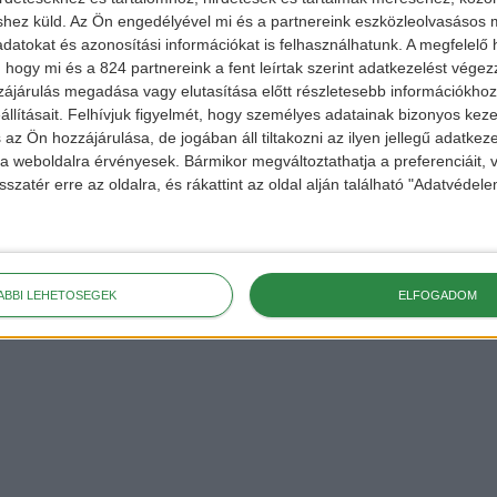
shez küld.
Az Ön engedélyével mi és a partnereink eszközleolvasásos m
datokat és azonosítási információkat is felhasználhatunk. A megfelelő h
 hogy mi és a 824 partnereink a fent leírtak szerint adatkezelést vége
hu
ájárulás megadása vagy elutasítása előtt részletesebb információkhoz 
llításait.
Felhívjuk figyelmét, hogy személyes adatainak bizonyos ke
ekért,
 az Ön hozzájárulása, de jogában áll tiltakozni az ilyen jellegű adatkeze
 a
FACEBOOK
és
e a weboldalra érvényesek. Bármikor megváltoztathatja a preferenciáit,
sszatér erre az oldalra, és rákattint az oldal alján található "Adatvéde
ÁBBI LEHETŐSÉGEK
ELFOGADOM