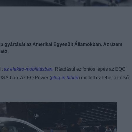
ep gyártását az Amerikai Egyesült Államokban. Az üzem
ató.
lt
az elektro-mobilitásban.
Ráadásul ez fontos lépés az EQC
z USA-ban. Az EQ Power (
plug-in hibrid
) mellett ez lehet az első