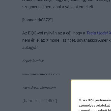
szegmensekben, ahol a vállalat érdekelt.
[banner id=”872″]
Az EQC-vel nyilván az a cél, hogy a
Tesla Model 
nem éri el az X modell szintjét, ugyanakkor Ameri
autógyár.
Képek forrása:
com
www.greencarreports.
www.dreamstime.com
[banner id=”2467″]
Mi és 824 partnerein
személyes adatokat d
személyre szabott h