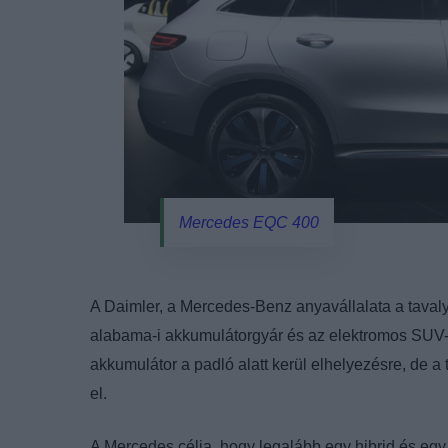
Mercedes EQC 400
A Daimler, a Mercedes-Benz anyavállalata a tavalyi
alabama-i akkumulátorgyár és az elektromos SUV-k 
akkumulátor a padló alatt kerül elhelyezésre, de a
el.
A Mercedes célja, hogy legalább egy hibrid és egy 