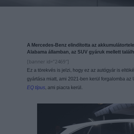
A Mercedes-Benz elindította az akkumulátortel
Alabama államban, az SUV gyáruk mellett találh
[banner id=”2469″]
Ez a törekvés is jelzi, hogy ez az autógyár is eltöké
gyártása miatt, ami 2021-ben kerül forgalomba a
EQ típus
, ami piacra kerül.