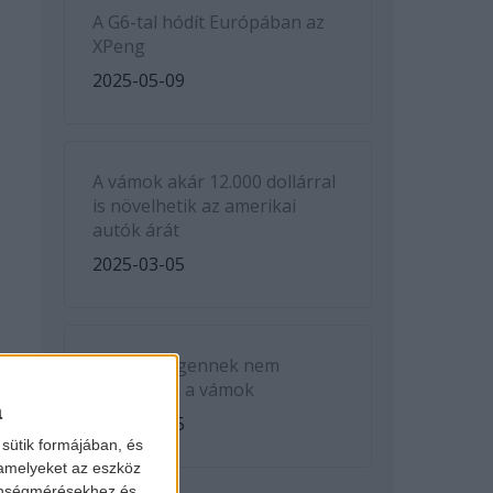
A G6-tal hódít Európában az
XPeng
2025-05-09
A vámok akár 12.000 dollárral
is növelhetik az amerikai
autók árát
2025-03-05
A Volkswagennek nem
kedveznek a vámok
a
2025-03-05
sütik formájában, és
 amelyeket az eszköz
zönségmérésekhez és