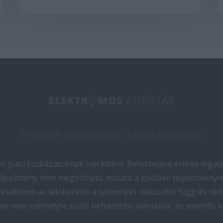
Fontos kockázati tájékoztatás
 piaci kockázatoknak van kitéve. Befektetése értéke ingado
teljesítmény nem megbízható mutató a jövőbeli teljesítményre
esetében az adókezelés a személyes státusztól függ és vált
ok nem személyre szóló befektetési ajánlások, és jelentős 