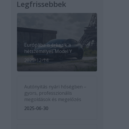
Legfrissebbek
Európába is érkezik a
hétszemélyes Model Y
2025-12-14
Autónyitás nyári hőségben –
gyors, professzionális
megoldások és megelőzés
2025-06-30