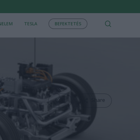
search
NELEM
TESLA
BEFEKTETÉS
0
Share