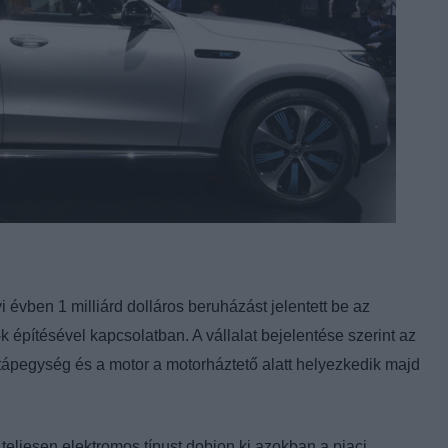
 évben 1 milliárd dolláros beruházást jelentett be az
építésével kapcsolatban. A vállalat bejelentése szerint az
 tápegység és a motor a motorháztető alatt helyezkedik majd
teljesen elektromos típust dobjon ki azokban a piaci