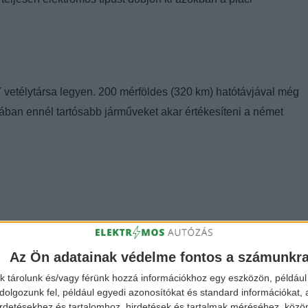
X
vetélytársa legyen. 200 mérföldes (320 km) hatótávjával még
kában ennél tartósabb járműveket akar értékesíteni a német
Az Ön adatainak védelme fontos a számunkr
k tárolunk és/vagy férünk hozzá információkhoz egy eszközön, például 
olgozunk fel, például egyedi azonosítókat és standard információkat,
irdetésekhez és tartalomhoz, hirdetések és tartalmak méréséhez, kö