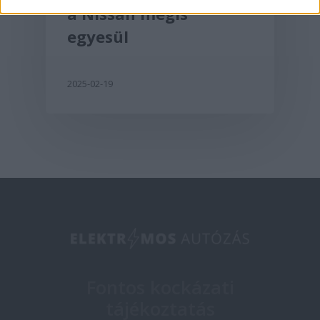
a Nissan mégis
egyesül
2025-02-19
Fontos kockázati
tájékoztatás