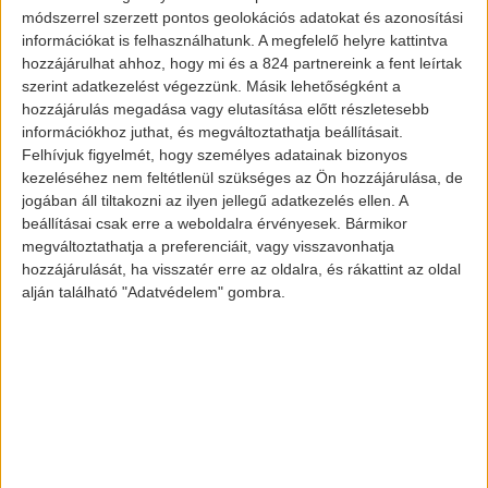
esetet, viszont mi most megmutatjuk a
módszerrel szerzett pontos geolokációs adatokat és azonosítási
információkat is felhasználhatunk. A megfelelő helyre kattintva
hivatalos képet az autóról:
hozzájárulhat ahhoz, hogy mi és a 824 partnereink a fent leírtak
szerint adatkezelést végezzünk. Másik lehetőségként a
hozzájárulás megadása vagy elutasítása előtt részletesebb
információkhoz juthat, és megváltoztathatja beállításait.
Felhívjuk figyelmét, hogy személyes adatainak bizonyos
kezeléséhez nem feltétlenül szükséges az Ön hozzájárulása, de
jogában áll tiltakozni az ilyen jellegű adatkezelés ellen. A
beállításai csak erre a weboldalra érvényesek. Bármikor
megváltoztathatja a preferenciáit, vagy visszavonhatja
hozzájárulását, ha visszatér erre az oldalra, és rákattint az oldal
Lánctalpas Tesla Model 3
alján található "Adatvédelem" gombra.
A fiatalember rögtön hozzátette, hogy a
Tesla nem sérült meg a beavatkozás alatt
és, hogy tervez még hasonló, merészebb
dolgokat a jövőben. Jó látni, hogy az