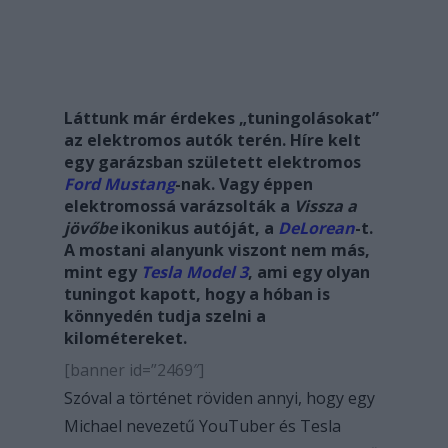
Láttunk már érdekes „tuningolásokat”
az elektromos autók terén. Híre kelt
egy garázsban született elektromos
Ford Mustang
-nak. Vagy éppen
elektromossá varázsolták a
Vissza a
jövőbe
ikonikus autóját, a
DeLorean
-t.
A mostani alanyunk viszont nem más,
mint egy
Tesla Model 3
, ami egy olyan
tuningot kapott, hogy a hóban is
könnyedén tudja szelni a
kilométereket.
[banner id=”2469″]
Szóval a történet röviden annyi, hogy egy
Michael nevezetű YouTuber és Tesla