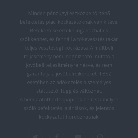
Minden pénzügyi eszközbe történő
befektetés piaci kockázatoknak van kitéve.
Befektetése értéke ingadozhat és
csökkenhet, és fennáll a tőkevesztés (akár
teljes veszteség) kockázata. A múltbeli
teljesítmény nem megbízható mutató a
jövőbeli teljesítményre nézve, és nem
garantálja a jövőbeli sikereket. TBSZ
esetében az adókezelés a személyes
státusztól függ és változhat.
A bemutatott értékpapírok nem személyre
szóló befektetési ajánlások, és jelentős
kockázatot hordozhatnak.
twitter
facebook
youtube
instagram