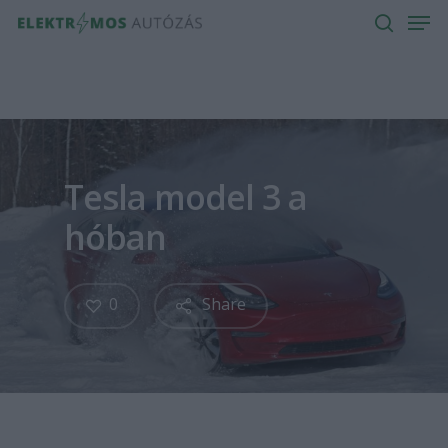
Men
Skip
to
search
main
content
Tesla model 3 a
hóban
0
Share