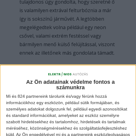
tulajdonos úgy gondolta, hogy szeretné ő
is valamilyen extrával felturbóznia a már
így is sokszínű járművét. A legtöbben
megelégedtek volna például egy neon
csővel, valami extrém festéssel vagy
bármilyen menő külső felújítással, viszont
ennek az illetőnek más gondolata támadt.
Szinte minden autó egyik legnagyobb
ellensége a nagy hó (persze ha nem
Az Ön adatainak védelme fontos a
számunkra
számítjuk ide azt, ha belehajtunk vele a
Mi és 824 partnereink tárolunk és/vagy férünk hozzá
közeli folyóba). Szóval ez a srác úgy
információkhoz egy eszközön, például sütik formájában, és
gondolta, hogy kipróbál valamit, amit még
személyes adatokat dolgozunk fel, például egyedi azonosítókat
nem próbált senki és lánctalpakat szerelt
és standard információkat, amelyeket az eszköz személyre
szabott hirdetésekhez és tartalomhoz, hirdetések és tartalmak
fel a Tesla-ra. Aki látta már a
Taxi 3
című
méréséhez, közönségmérésekhez és szolgáltatásfejlesztéshez
filmet, az teljesen jól el tudja képzelni az
küld.
Az Ön engedélyével mi és a partnereink eszközleolvasásos