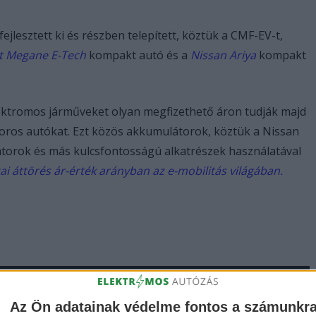
lesztett ki és részben telepített, köztük a CMF-EV-t,
t Megane E-Tech
kompakt autó és a
Nissan Ariya
kompakt
ektromos járműveket olyan megfizethető áron tudják majd
oros autókat. Ezt közös akkumulátorok, köztük a Nissan
mulátorok és más kulcsfontosságú alkatrészek használatával
gai áttörés ár-érték arányban az e-mobilitás világában.
Az Ön adatainak védelme fontos a számunkr