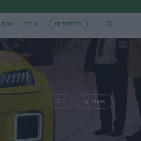
search
NELEM
TESLA
BEFEKTETÉS
0
Share