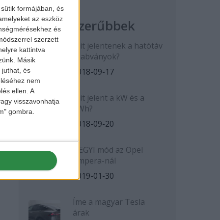
sütik formájában, és
 amelyeket az eszköz
Legnépszerűbbek
zönségmérésekhez és
ódszerrel szerzett
Mit jelentenek a hatótáv
elyre kattintva
szabványok?
zzünk. Másik
2018-09-17
juthat, és
zeléséhez nem
lés ellen. A
Mit jelent a kW és a
 vagy visszavonhatja
kWh?
lem" gombra.
2018-09-20
HEGYI mód az Opel
Ampera-nál
2019-01-30
Íme a magyar Tesla
árak