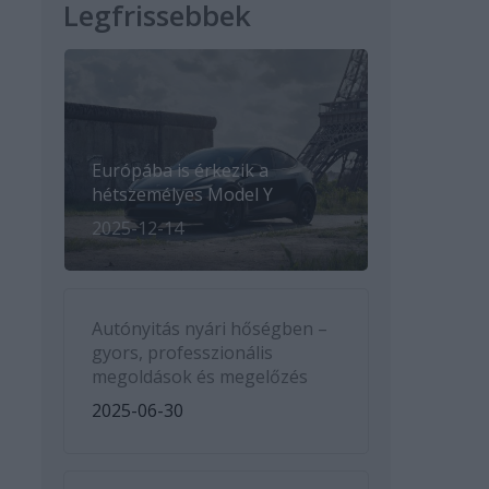
Legfrissebbek
Európába is érkezik a
hétszemélyes Model Y
2025-12-14
Autónyitás nyári hőségben –
gyors, professzionális
megoldások és megelőzés
2025-06-30