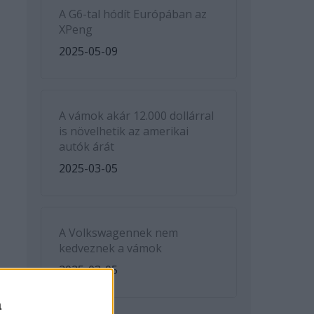
A G6-tal hódít Európában az
XPeng
2025-05-09
A vámok akár 12.000 dollárral
is növelhetik az amerikai
autók árát
2025-03-05
A Volkswagennek nem
kedveznek a vámok
2025-03-05
a