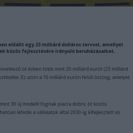
en előállt egy 23 milliárd dolláros tervvel, amellyel
 közös fejlesztésére irányuló beruházásaikat.
övetkező öt évben több mint 20 milliárd eurót (23 milliárd
ztésébe. Ez azon a 10 milliárd eurón felüli összeg, amelyet
mint 30 új modellt fognak piacra dobni, öt közös
óan lefedik a vállalatok által 2030-ig kifejlesztett és