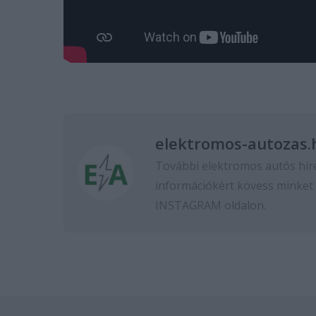
elektromos-autozas.
További elektromos autós hír
információkért kövess minket
INSTAGRAM
oldalon.