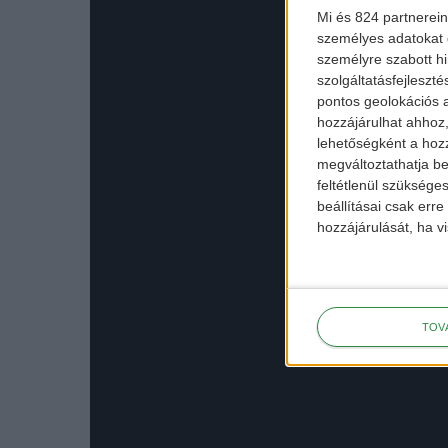
Mi és 824 partnerein
személyes adatokat d
személyre szabott h
szolgáltatásfejleszté
pontos geolokációs a
hozzájárulhat ahhoz,
lehetőségként a hozz
megváltoztathatja beá
feltétlenül szükséges
beállításai csak err
hozzájárulását, ha vi
TOV