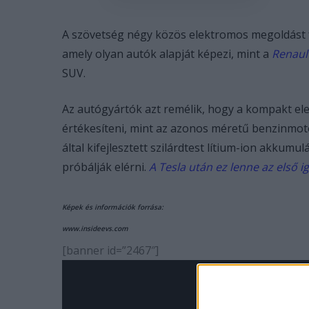
A szövetség négy közös elektromos megoldást fej
amely olyan autók alapját képezi, mint a
Renaul
SUV.
Az autógyártók azt remélik, hogy a kompakt el
értékesíteni, mint az azonos méretű benzinmot
által kifejlesztett szilárdtest lítium-ion akku
próbálják elérni.
A Tesla után ez lenne az első i
Képek és információk forrása:
www.insideevs.com
[banner id=”2467″]