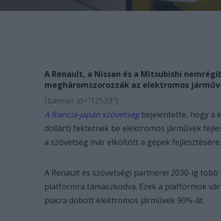
A Renault, a Nissan és a Mitsubishi nemrégib
megháromszorozzák az elektromos járművek
[banner id=”12533″]
A francia-japán szövetség
bejelentette, hogy a k
dollárt) fektetnek be elektromos járművek fejles
a szövetség már elköltött a gépek fejlesztésére.
A Renault és szövetségi partnerei 2030-ig több 
platformra támaszkodva. Ezek a platformok várhat
piacra dobott elektromos járművek 90%-át.