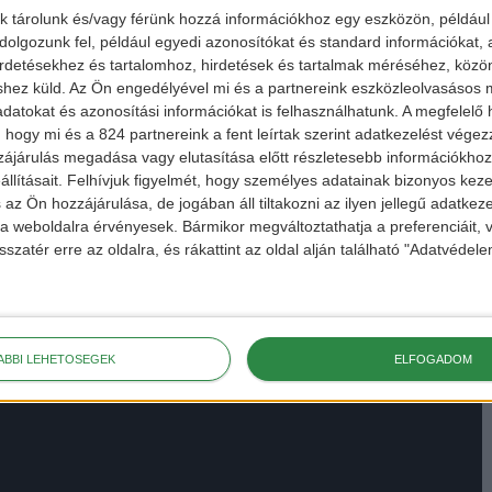
k tárolunk és/vagy férünk hozzá információkhoz egy eszközön, például 
olgozunk fel, például egyedi azonosítókat és standard információkat,
irdetésekhez és tartalomhoz, hirdetések és tartalmak méréséhez, kö
shez küld.
Az Ön engedélyével mi és a partnereink eszközleolvasásos m
datokat és azonosítási információkat is felhasználhatunk. A megfelelő h
 hogy mi és a 824 partnereink a fent leírtak szerint adatkezelést vége
ájárulás megadása vagy elutasítása előtt részletesebb információkhoz 
llításait.
Felhívjuk figyelmét, hogy személyes adatainak bizonyos ke
 az Ön hozzájárulása, de jogában áll tiltakozni az ilyen jellegű adatkeze
e a weboldalra érvényesek. Bármikor megváltoztathatja a preferenciáit,
sszatér erre az oldalra, és rákattint az oldal alján található "Adatvéde
ÁBBI LEHETŐSÉGEK
ELFOGADOM