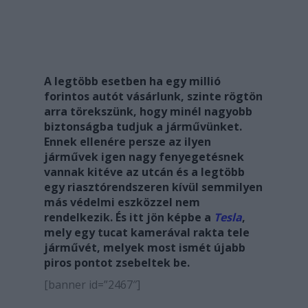
A legtöbb esetben ha egy millió
forintos autót vásárlunk, szinte rögtön
arra törekszünk, hogy minél nagyobb
biztonságba tudjuk a járművünket.
Ennek ellenére persze az ilyen
járművek igen nagy fenyegetésnek
vannak kitéve az utcán és a legtöbb
egy riasztórendszeren kívül semmilyen
más védelmi eszközzel nem
rendelkezik. És itt jön képbe a
Tesla
,
mely egy tucat kamerával rakta tele
járművét, melyek most ismét újabb
piros pontot zsebeltek be.
[banner id=”2467″]