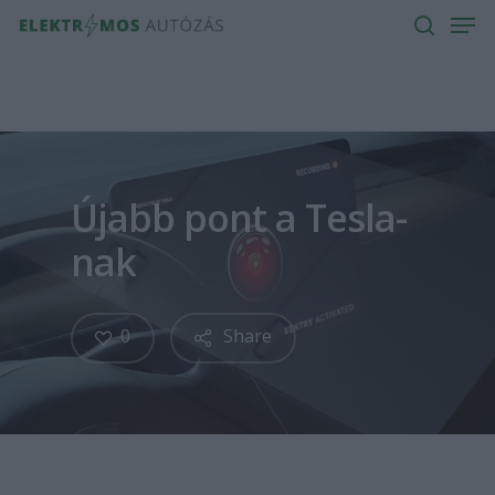
Men
Skip
to
search
main
content
Újabb pont a Tesla-
nak
0
Share