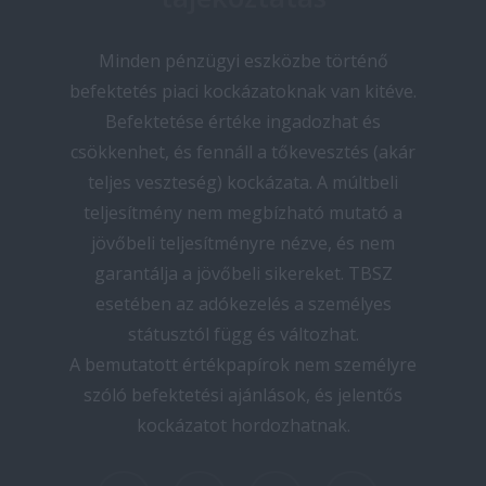
Minden pénzügyi eszközbe történő
befektetés piaci kockázatoknak van kitéve.
Befektetése értéke ingadozhat és
csökkenhet, és fennáll a tőkevesztés (akár
teljes veszteség) kockázata. A múltbeli
teljesítmény nem megbízható mutató a
jövőbeli teljesítményre nézve, és nem
garantálja a jövőbeli sikereket. TBSZ
esetében az adókezelés a személyes
státusztól függ és változhat.
A bemutatott értékpapírok nem személyre
szóló befektetési ajánlások, és jelentős
kockázatot hordozhatnak.
twitter
facebook
youtube
instagram