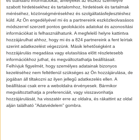
és standard információkat, amelyeket az eszköz személyre
szabott hirdetésekhez és tartalomhoz, hirdetések és tartalmak
méréséhez, közönségmérésekhez és szolgáltatásfejlesztéshez
küld.
Az Ön engedélyével mi és a partnereink eszközleolvasásos
módszerrel szerzett pontos geolokációs adatokat és azonosítási
információkat is felhasználhatunk. A megfelelő helyre kattintva
hozzájárulhat ahhoz, hogy mi és a 824 partnereink a fent leírtak
szerint adatkezelést végezzünk. Másik lehetőségként a
hozzájárulás megadása vagy elutasítása előtt részletesebb
információkhoz juthat, és megváltoztathatja beállításait.
Felhívjuk figyelmét, hogy személyes adatainak bizonyos
kezeléséhez nem feltétlenül szükséges az Ön hozzájárulása, de
jogában áll tiltakozni az ilyen jellegű adatkezelés ellen. A
beállításai csak erre a weboldalra érvényesek. Bármikor
megváltoztathatja a preferenciáit, vagy visszavonhatja
hozzájárulását, ha visszatér erre az oldalra, és rákattint az oldal
alján található "Adatvédelem" gombra.