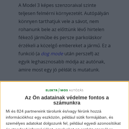
A Model 3 képes szenzoraival szinte
teljesen felmérni környezetét. Autópályán
könnyen tarthatjuk vele a sávot, nem
rohanunk bele az előttünk lévő hirtelen
fékező járműbe és persze parkoláskor
érzékeli a közelgő embereket a jármű. Ez a
funkció (a
dog mode
után persze!!) az
egyik leghasznosabb módja az autónak,
amire most egy jó példát is mutatunk.
Rövid videó, hogy is néznek ki ezek a
szenzorok:
Az Ön adatainak védelme fontos a
számunkra
Mi és 824 partnereink tárolunk és/vagy férünk hozzá
információkhoz egy eszközön, például sütik formájában, és
személyes adatokat dolgozunk fel, például egyedi azonosítókat