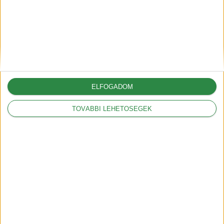
megoldások és megelőzés
2025-06-30
A G6-tal hódít Európában az
XPeng
ELFOGADOM
2025-05-09
TOVÁBBI LEHETŐSÉGEK
A vámok akár 12.000
dollárral is növelhetik az
amerikai autók árát
2025-03-05