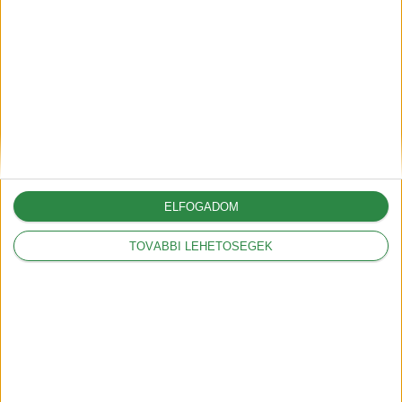
amerikai autók árát
2025-03-05
A Volkswagennek nem
kedveznek a vámok
2025-03-05
ELFOGADOM
TOVÁBBI LEHETŐSÉGEK
Legnépszerűbbek
Mit jelentenek a
hatótáv szabványok?
2018-09-17