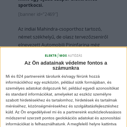
sportkocsi.
[banner id=”2469″]
Az indiai Mahindra-csoporthoz tartozó,
német székhelyű, de olasz tervezőzseniről
elnevezett Automobili Pininfarina még
2018-ban alapult meg. Első járműként egy
csúcsmodellt, a Battista Pininfarina-t
Az Ön adatainak védelme fontos a
számunkra
mutatták be, mely 120 kWh-s
akkumulátorával az egyik legerősebb
Mi és 824 partnereink tárolunk és/vagy férünk hozzá
információkhoz egy eszközön, például sütik formájában, és
autó az elektromos járművek közt. Az
személyes adatokat dolgozunk fel, például egyedi azonosítókat
említett jármű 450 km megtételére
és standard információkat, amelyeket az eszköz személyre
alkalmas a
WLTP
tesztek alapján.
szabott hirdetésekhez és tartalomhoz, hirdetések és tartalmak
méréséhez, közönségmérésekhez és szolgáltatásfejlesztéshez
küld.
Az Ön engedélyével mi és a partnereink eszközleolvasásos
módszerrel szerzett pontos geolokációs adatokat és azonosítási
információkat is felhasználhatunk. A megfelelő helyre kattintva