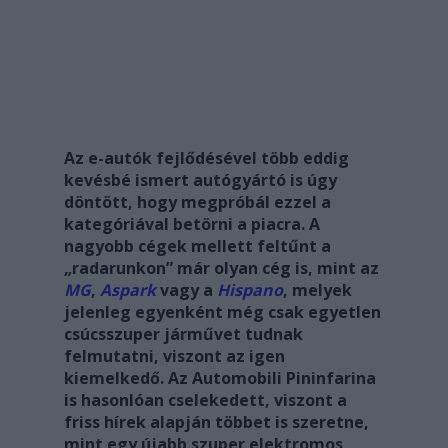
Az e-autók fejlődésével több eddig
kevésbé ismert autógyártó is úgy
döntött, hogy megpróbál ezzel a
kategóriával betörni a piacra. A
nagyobb cégek mellett feltűnt a
„radarunkon” már olyan cég is, mint az
MG
,
Aspark
vagy a
Hispano
, melyek
jelenleg egyenként még csak egyetlen
csúcsszuper járművet tudnak
felmutatni, viszont az igen
kiemelkedő. Az Automobili Pininfarina
is hasonlóan cselekedett, viszont a
friss hírek alapján többet is szeretne,
mint egy újabb szuper elektromos