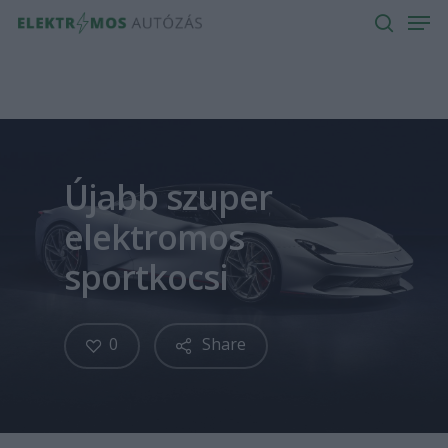
Men
Skip
to
search
main
content
Újabb szuper
elektromos
sportkocsi
0
Share