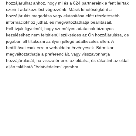
hozzájárulhat ahhoz, hogy mi és a 824 partnereink a fent leírtak
szerint adatkezelést végezzünk. Másik lehetőségként a
hozzájárulás megadása vagy elutasítása előtt részletesebb
információkhoz juthat, és megváltoztathatja beállításait.
Felhívjuk figyelmét, hogy személyes adatainak bizonyos
kezeléséhez nem feltétlenül szükséges az Ön hozzájárulása, de
Battista Pininfarina
jogában áll tiltakozni az ilyen jellegű adatkezelés ellen. A
beállításai csak erre a weboldalra érvényesek. Bármikor
megváltoztathatja a preferenciáit, vagy visszavonhatja
hozzájárulását, ha visszatér erre az oldalra, és rákattint az oldal
Összteljesítménye majdnem 2000 lóerő,
alján található "Adatvédelem" gombra.
köszönhetően a 4 különálló elektromos
motornak. Gyorsulása 0-100 km/órára
kevesebb, mint 2 másodperc. Tehát szinte
ki sem tudjuk mondani az autó nevét
induláskor, már 100-zal repeszhetünk az
úton. Végsebessége eléri a 350 km/órát,
amire eddig csak az elektromos
Rimac
képes. A járműből 150 darab fog készülni