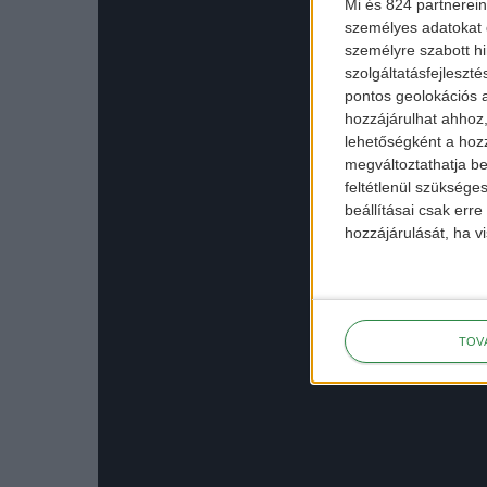
Mi és 824 partnerein
személyes adatokat d
személyre szabott h
szolgáltatásfejleszté
pontos geolokációs a
hozzájárulhat ahhoz,
lehetőségként a hozz
megváltoztathatja beá
feltétlenül szükséges
beállításai csak err
hozzájárulását, ha vi
TOV