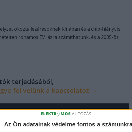
elyzet okozta lezárásoknak Kínában és a chip-hiányt is
mételten rohamos EV lázra számíthatunk, és a 2035-ös
utók terjedéséből,
gye fel velünk a kapcsolatot →
Az Ön adatainak védelme fontos a számunkr