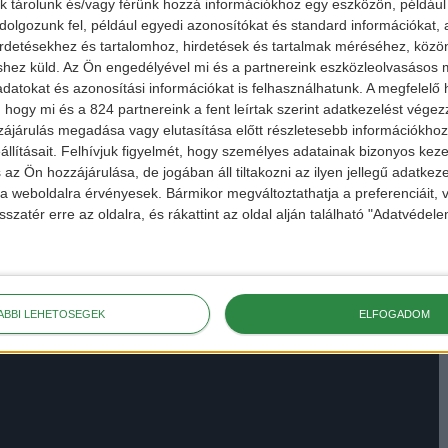
k tárolunk és/vagy férünk hozzá információkhoz egy eszközön, például 
olgozunk fel, például egyedi azonosítókat és standard információkat,
irdetésekhez és tartalomhoz, hirdetések és tartalmak méréséhez, kö
shez küld.
Az Ön engedélyével mi és a partnereink eszközleolvasásos m
datokat és azonosítási információkat is felhasználhatunk. A megfelelő h
 hogy mi és a 824 partnereink a fent leírtak szerint adatkezelést vége
ájárulás megadása vagy elutasítása előtt részletesebb információkhoz 
llításait.
Felhívjuk figyelmét, hogy személyes adatainak bizonyos ke
 az Ön hozzájárulása, de jogában áll tiltakozni az ilyen jellegű adatkeze
e a weboldalra érvényesek. Bármikor megváltoztathatja a preferenciáit,
sszatér erre az oldalra, és rákattint az oldal alján található "Adatvéde
ÁBBI LEHETŐSÉGEK
ELFOGADOM