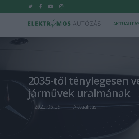
Skip
twitter
facebook
youtube
instagram
to
main
AKTUALITÁ
content
Hit enter to search or ESC to close
2035-től ténylegesen 
járművek uralmának
2022-06-29
Aktualitás