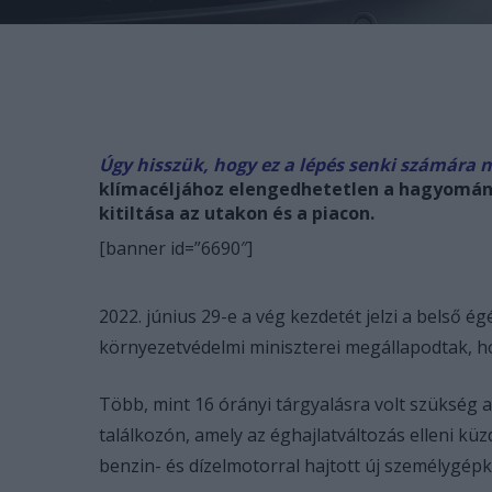
Úgy hisszük, hogy ez a lépés senki számára 
klímacéljához elengedhetetlen a hagyomány
kitiltása az utakon és a piacon.
[banner id=”6690″]
2022. június 29-e a vég kezdetét jelzi a belső
környezetvédelmi miniszterei megállapodtak, ho
Több, mint 16 órányi tárgyalásra volt szüksé
találkozón, amely az éghajlatváltozás elleni küz
benzin- és dízelmotorral hajtott új személygépk