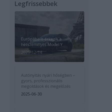
Legfrissebbek
Európába is érkezik a
hétszemélyes Model Y
2025-12-14
Autónyitás nyári hőségben –
gyors, professzionális
megoldások és megelőzés
2025-06-30