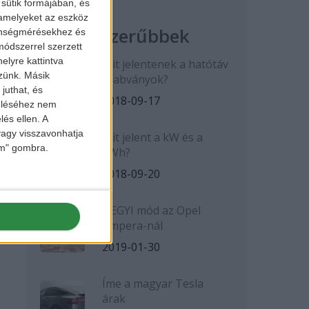
sütik formájában, és
 amelyeket az eszköz
Legnépszerűbbek
zönségmérésekhez és
ódszerrel szerzett
elyre kattintva
Mit jelentenek a hatótáv
zzünk. Másik
szabványok?
juthat, és
2018-09-17
zeléséhez nem
lés ellen. A
 vagy visszavonhatja
Mit jelent a kW és a
lem" gombra.
kWh?
2018-09-20
HEGYI mód az Opel
Ampera-nál
2019-01-30
Íme a magyar Tesla
árak