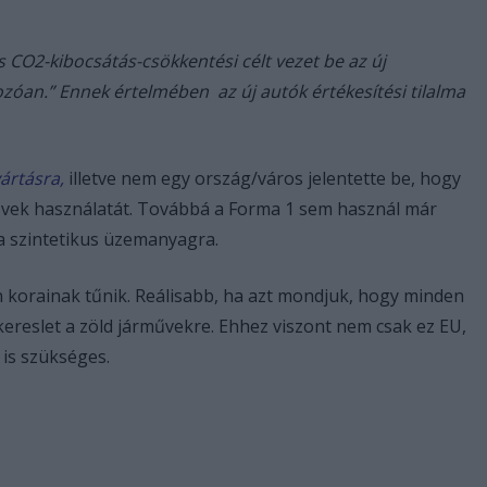
CO2-kibocsátás-csökkentési célt vezet be az új
óan.” Ennek értelmében az új autók értékesítési tilalma
ártásra,
illetve nem egy ország/város jelentette be, hogy
vek használatát. Továbbá a Forma 1 sem használ már
a szintetikus üzemanyagra.
en korainak tűnik. Reálisabb, ha azt mondjuk, hogy minden
kereslet a zöld járművekre. Ehhez viszont nem csak ez EU,
is szükséges.