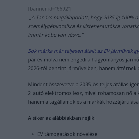
[banner id=”6692″]
„A Tanács megállapodott, hogy 2035-ig 100%-os 
személygépkocsikra és kisteherautókra vonatkoz
immár kőbe van vésve.”
Sok márka már teljesen átállt az EV járművek gy
pár év múlva nem engedi a hagyományos jármű
2026-tól benzint járműveiben, hanem áttérnek 
Mindent összevetve a 2035-ös teljes átállás ig
2. autó elektromos lesz, mivel rohamosan nő a 
hanem a tagállamok és a márkák hozzájárulása 
A siker az alábbiakban rejlik:
EV támogatások növelése