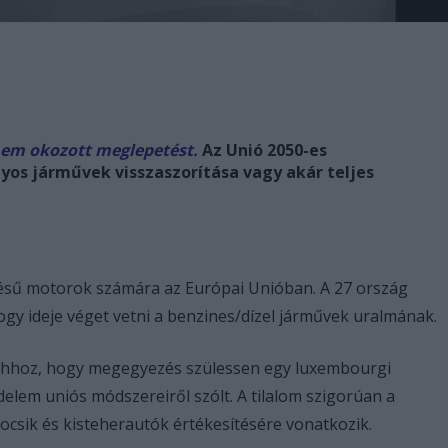
nem okozott meglepetést.
Az Unió 2050-es
os járművek visszaszorítása vagy akár teljes
 égésű motorok számára az Európai Unióban. A 27 ország
gy ideje véget vetni a benzines/dízel járművek uralmának.
g ahhoz, hogy megegyezés szülessen egy luxembourgi
delem uniós módszereiről szólt. A tilalom szigorúan a
ocsik és kisteherautók értékesítésére vonatkozik.