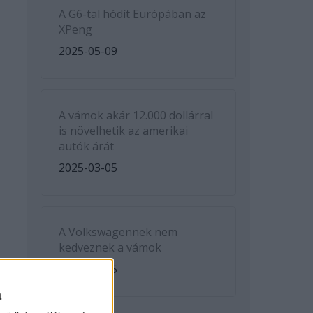
A G6-tal hódít Európában az
XPeng
2025-05-09
A vámok akár 12.000 dollárral
is növelhetik az amerikai
autók árát
2025-03-05
A Volkswagennek nem
kedveznek a vámok
2025-03-05
a