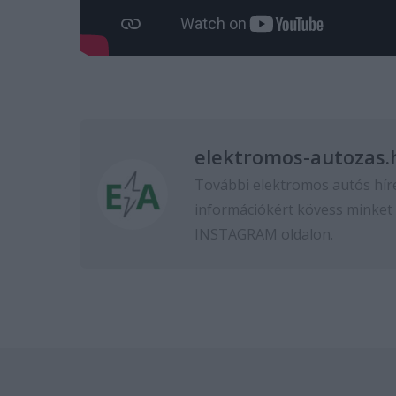
elektromos-autozas.
További elektromos autós hír
információkért kövess minket
INSTAGRAM
oldalon.