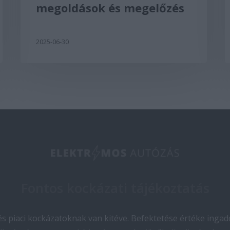
megoldások és megelőzés
2025-06-30
Fontos kockázati tájékoztatás
 piaci kockázatoknak van kitéve. Befektetése értéke ingado