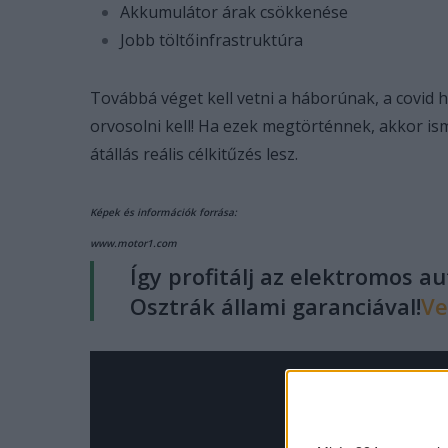
Akkumulátor árak csökkenése
Jobb töltőinfrastruktúra
Továbbá véget kell vetni a háborúnak, a covid h
orvosolni kell! Ha ezek megtörténnek, akkor is
átállás reális célkitűzés lesz.
Képek és információk forrása:
www.motor1.com
Így profitálj az elektromos a
Osztrák állami garanciával!
Ve