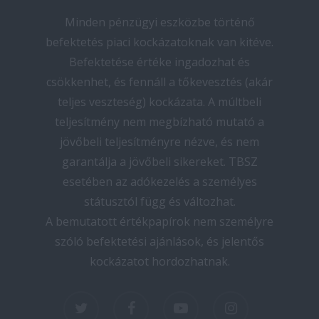
Minden pénzügyi eszközbe történő
befektetés piaci kockázatoknak van kitéve.
Befektetése értéke ingadozhat és
csökkenhet, és fennáll a tőkevesztés (akár
teljes veszteség) kockázata. A múltbeli
teljesítmény nem megbízható mutató a
jövőbeli teljesítményre nézve, és nem
garantálja a jövőbeli sikereket. TBSZ
esetében az adókezelés a személyes
státusztól függ és változhat.
A bemutatott értékpapírok nem személyre
szóló befektetési ajánlások, és jelentős
kockázatot hordozhatnak.
twitter
facebook
youtube
instagram