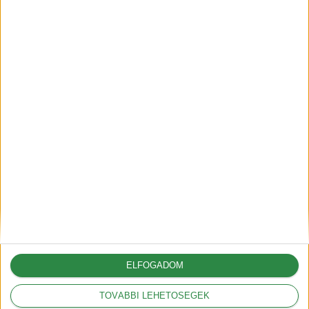
2025-06-30
A G6-tal hódít Európában az
XPeng
2025-05-09
A vámok akár 12.000
dollárral is növelhetik az
amerikai autók árát
2025-03-05
ELFOGADOM
TOVÁBBI LEHETŐSÉGEK
A Volkswagennek nem