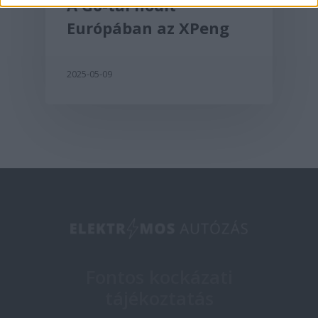
A G6-tal hódít
Európában az XPeng
2025-05-09
Fontos kockázati
tájékoztatás