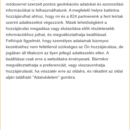
módszerrel szerzett pontos geolokációs adatokat és azonosítási
[banner id=”2471″]
információkat is felhasználhatunk. A megfelelő helyre kattintva
hozzájárulhat ahhoz, hogy mi és a 824 partnereink a fent leírtak
Ennek kialakításához az áruház, valamint a
szerint adatkezelést végezzünk. Másik lehetőségként a
hozzájárulás megadása vagy elutasítása előtt részletesebb
település méretétől függően szabtak ki
információkhoz juthat, és megváltoztathatja beállításait.
határidőket. Nettó 1500 négyzetméter
Felhívjuk figyelmét, hogy személyes adatainak bizonyos
árusítótér felett 2019. január 1-ig szükséges
kezeléséhez nem feltétlenül szükséges az Ön hozzájárulása, de
jogában áll tiltakozni az ilyen jellegű adatkezelés ellen. A
a kiírt intézkedéseket megtenni. Nettó 300 és
beállításai csak erre a weboldalra érvényesek. Bármikor
1500 négyzetméter közötti árusítótér esetén
megváltoztathatja a preferenciáit, vagy visszavonhatja
az adott település lakosságának számától
hozzájárulását, ha visszatér erre az oldalra, és rákattint az oldal
alján található "Adatvédelem" gombra.
függ:
Olyan településeken ahol több, mint 50
ezer lakos van: 2019. január 1. a
határidő.
Olyan településeken, ahol több, mint 20
ezren laknak, de maximum 50 ezren: