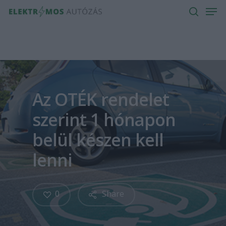
Men
Skip
to
search
main
content
Az OTÉK rendelet
szerint 1 hónapon
belül készen kell
lenni
0
Share