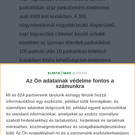
parkolóiban száz parkolónként elektromos
autó töltőt kell kialakítani. A 300
négyzetméternél nagyobb bruttó alapterületű,
napi fogyasztási cikkeket árusító üzletek
esetében az újonnan létesített parkolókban
100 parkoló után 10 parkolóban kötelező
kialakítani töltési lehetőségeket elektromos
autók számára. Viszont olyan áruházak
esetében, ahol már van meglévő parkoló, 2
Az Ön adatainak védelme fontos a
számunkra
elektromos jármű-töltőhellyel kötelező ellátni
Mi és 824 partnereink tárolunk és/vagy férünk hozzá
100 parkolónként a területet. Ez minden
információkhoz egy eszközön, például sütik formájában, és
megkezdett 100 helyre vonatkozik, tehát
személyes adatokat dolgozunk fel, például egyedi azonosítókat
például 105 hely esetén 4 töltőhelyet kell
és standard információkat, amelyeket az eszköz személyre
szabott hirdetésekhez és tartalomhoz, hirdetések és tartalmak
biztosítani.
méréséhez, közönségmérésekhez és szolgáltatásfejlesztéshez
küld.
Az Ön engedélyével mi és a partnereink eszközleolvasásos