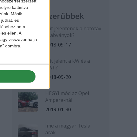
ódszerrel szerzett
elyre kattintva
Legnépszerűbbek
zzünk. Másik
juthat, és
zeléséhez nem
Mit jelentenek a hatótáv
lés ellen. A
szabványok?
 vagy visszavonhatja
2018-09-17
lem" gombra.
Mit jelent a kW és a
kWh?
2018-09-20
HEGYI mód az Opel
Ampera-nál
2019-01-30
Íme a magyar Tesla
árak