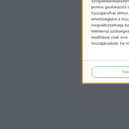
szolgáltatásfejleszté
pontos geolokációs a
hozzájárulhat ahhoz,
lehetőségként a hozz
megváltoztathatja beá
feltétlenül szükséges
beállításai csak err
hozzájárulását, ha vi
TOV