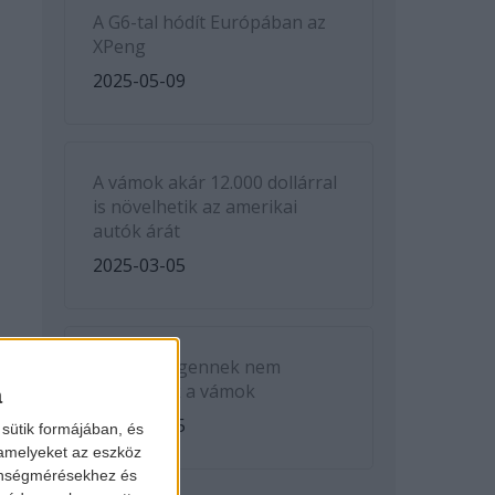
A G6-tal hódít Európában az
XPeng
2025-05-09
A vámok akár 12.000 dollárral
is növelhetik az amerikai
autók árát
2025-03-05
A Volkswagennek nem
kedveznek a vámok
a
2025-03-05
sütik formájában, és
 amelyeket az eszköz
zönségmérésekhez és