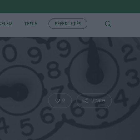
search
NELEM
TESLA
BEFEKTETÉS
0
Share