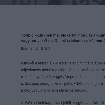
Több cikkünkben már előkerült, hogy az akkumu
vagy annyi kW-os. De mit is jelent ez a két mér
[banner id=”872″]
Mindkét esetben a kilo ezret jelent, mint általába
teljesítmény mértékegysége. A teljesítmény a fesz
(mértékegysége A, vagyis Amper) szorzata, az ado
szükséges energiaszintet jelöli. A kW az a teljesítm
motor vagy a töltő teljesítményét jelöljük.
A kWh a tárolókapacitást jelöli, vagyis az adott idő