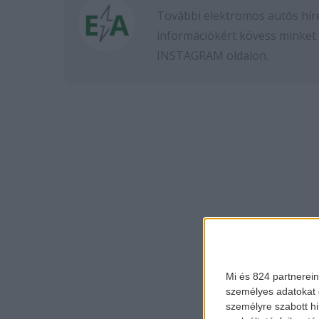
További elektromos autós hír
információkért kövess minket
INSTAGRAM
oldalon.
Mi és 824 partnerein
személyes adatokat d
személyre szabott h