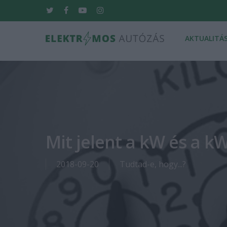
Skip
twitter
facebook
youtube
instagram
to
main
AKTUALITÁ
content
Hit enter to search or ESC to close
Mit jelent a kW és a k
2018-09-20
Tudtad-e, hogy...?