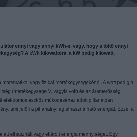
látor ennyi vagy annyi kWh-s, vagy, hogy a töltő ennyi
tékegység? A kWh kilowattóra, a kW pedig kilowatt.
n a matematikai vagy fizikai mértékegységekénél. A watt pedig a
ültség (mértékegysége V, vagyis volt) és az áramerősség
tt elektromos eszköz működéséhez adott pillanatban
ény, ami jelöli a pillanatnyilag elhasználható energiát. Ezzel a
 alatt elhasznált vagy eltárolt energia mennyiségét. Egy