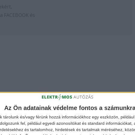
ekért,
 a
FACEBOOK
és
Az Ön adatainak védelme fontos a számunkr
k tárolunk és/vagy férünk hozzá információkhoz egy eszközön, például 
olgozunk fel, például egyedi azonosítókat és standard információkat,
irdetésekhez és tartalomhoz, hirdetések és tartalmak méréséhez, kö