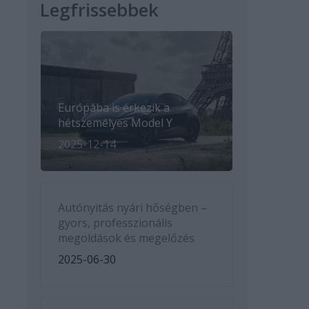
Legfrissebbek
Európába is érkezik a
hétszemélyes Model Y
2025-12-14
Autónyitás nyári hőségben –
gyors, professzionális
megoldások és megelőzés
2025-06-30