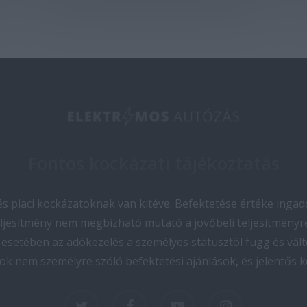
Fontos kockázati tájékoztatás
 piaci kockázatoknak van kitéve. Befektetése értéke ingado
teljesítmény nem megbízható mutató a jövőbeli teljesítményre
esetében az adókezelés a személyes státusztól függ és vált
ok nem személyre szóló befektetési ajánlások, és jelentős 
twitter
facebook
youtube
instagram