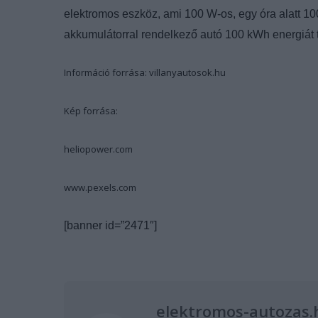
elektromos eszköz, ami 100 W-os, egy óra alatt 1
akkumulátorral rendelkező autó 100 kWh energiát tu
Információ forrása: villanyautosok.hu
Kép forrása:
heliopower.com
www.pexels.com
[banner id=”2471″]
elektromos-autozas.