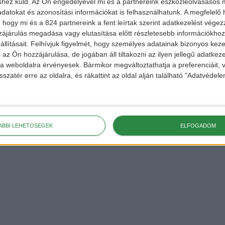
shez küld.
Az Ön engedélyével mi és a partnereink eszközleolvasásos m
datokat és azonosítási információkat is felhasználhatunk. A megfelelő h
 hogy mi és a 824 partnereink a fent leírtak szerint adatkezelést vége
ájárulás megadása vagy elutasítása előtt részletesebb információkhoz 
llításait.
Felhívjuk figyelmét, hogy személyes adatainak bizonyos ke
 az Ön hozzájárulása, de jogában áll tiltakozni az ilyen jellegű adatkeze
e a weboldalra érvényesek. Bármikor megváltoztathatja a preferenciáit,
sszatér erre az oldalra, és rákattint az oldal alján található "Adatvéde
ÁBBI LEHETŐSÉGEK
ELFOGADOM