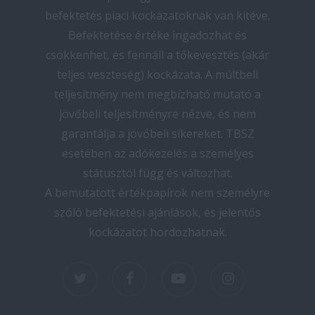
befektetés piaci kockázatoknak van kitéve.
Befektetése értéke ingadozhat és
csökkenhet, és fennáll a tőkevesztés (akár
teljes veszteség) kockázata. A múltbeli
teljesítmény nem megbízható mutató a
jövőbeli teljesítményre nézve, és nem
garantálja a jövőbeli sikereket. TBSZ
esetében az adókezelés a személyes
státusztól függ és változhat.
A bemutatott értékpapírok nem személyre
szóló befektetési ajánlások, és jelentős
kockázatot hordozhatnak.
twitter
facebook
youtube
instagram