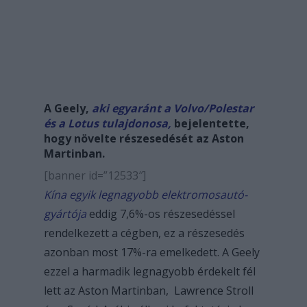
A Geely,
aki egyaránt a Volvo/Polestar
és a Lotus tulajdonosa,
bejelentette,
hogy növelte részesedését az Aston
Martinban.
[banner id=”12533″]
Kína egyik legnagyobb elektromosautó-
gyártója
eddig 7,6%-os részesedéssel
rendelkezett a cégben, ez a részesedés
azonban most 17%-ra emelkedett. A Geely
ezzel a harmadik legnagyobb érdekelt fél
lett az Aston Martinban, Lawrence Stroll