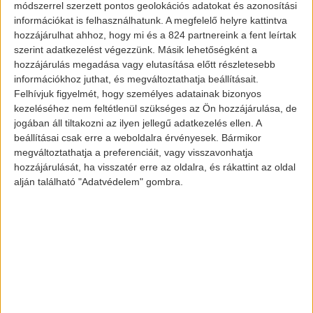
módszerrel szerzett pontos geolokációs adatokat és azonosítási
információkat is felhasználhatunk. A megfelelő helyre kattintva
hozzájárulhat ahhoz, hogy mi és a 824 partnereink a fent leírtak
szerint adatkezelést végezzünk. Másik lehetőségként a
hozzájárulás megadása vagy elutasítása előtt részletesebb
információkhoz juthat, és megváltoztathatja beállításait.
Felhívjuk figyelmét, hogy személyes adatainak bizonyos
kezeléséhez nem feltétlenül szükséges az Ön hozzájárulása, de
A Geely vezérigazgatója, Eric Li a
jogában áll tiltakozni az ilyen jellegű adatkezelés ellen. A
partnerség legfontosabb elemeiként a
beállításai csak erre a weboldalra érvényesek. Bármikor
„közös technológiai szinergiák és az új
megváltoztathatja a preferenciáit, vagy visszavonhatja
hozzájárulását, ha visszatér erre az oldalra, és rákattint az oldal
növekedési lehetőségek feltárását”
alján található "Adatvédelem" gombra.
említette.
Bár a tervek még nem hivatalosak,
mindenki azt várja, hogy az Aston Martin
piacra dobja első akkumulátoros autóját.
Bár erre még éveket kell várni, az
autógyártó megígérte, hogy
2026-ra