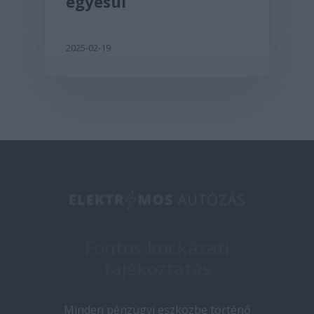
egyesül
2025-02-19
Fontos kockázati
tájékoztatás
Minden pénzügyi eszközbe történő