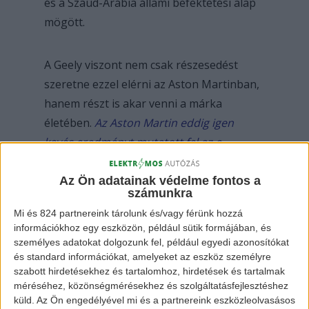
és a Szaúd-Arábia állami befektetési alap
mögött.
A Geely viszont nem csak részesedést
szeretne ezzel elérni az Aston Martinban,
hanem részt is akar venni a márka
életében.
Az Aston Martin eddig igen
kevés eredményt mutatott fel az e-
autózás terén
, viszont a kínai vállalat
nagyobb behatása fellendítheti a brit
Az Ön adatainak védelme fontos a
számunkra
márka EV felhozatalát.
Mi és 824 partnereink tárolunk és/vagy férünk hozzá
információkhoz egy eszközön, például sütik formájában, és
személyes adatokat dolgozunk fel, például egyedi azonosítókat
és standard információkat, amelyeket az eszköz személyre
szabott hirdetésekhez és tartalomhoz, hirdetések és tartalmak
méréséhez, közönségmérésekhez és szolgáltatásfejlesztéshez
küld.
Az Ön engedélyével mi és a partnereink eszközleolvasásos