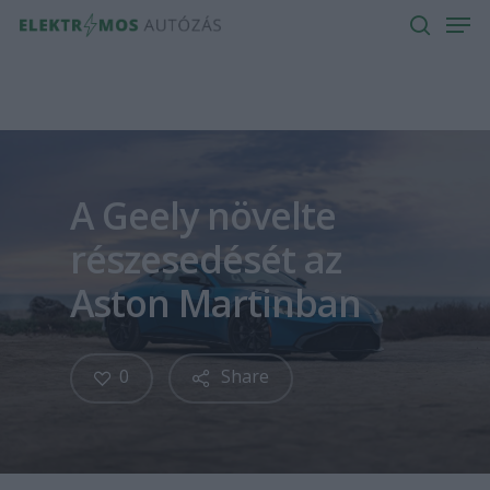
Men
Skip
to
search
main
content
A Geely növelte
részesedését az
Aston Martinban
0
Share