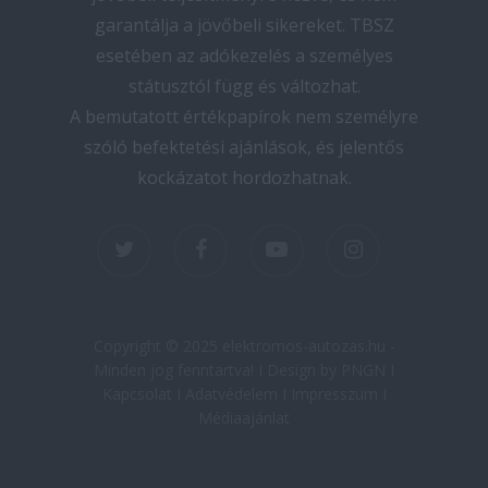
garantálja a jövőbeli sikereket. TBSZ
esetében az adókezelés a személyes
státusztól függ és változhat.
A bemutatott értékpapírok nem személyre
szóló befektetési ajánlások, és jelentős
kockázatot hordozhatnak.
twitter
facebook
youtube
instagram
Copyright © 2025 elektromos-autozas.hu -
Minden jog fenntartva! I Design by PNGN I
Kapcsolat
I
Adatvédelem
I
Impresszum
I
Médiaajánlat