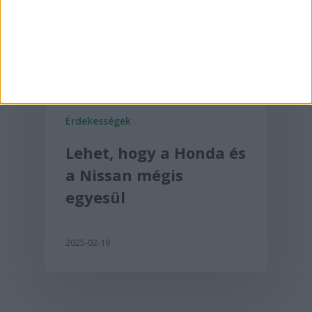
Érdekességek
Lehet, hogy a Honda és
a Nissan mégis
egyesül
2025-02-19