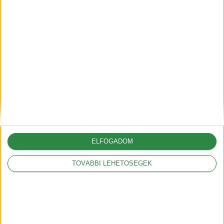
2025-12-14
Autónyitás nyári hőségben –
gyors, professzionális
megoldások és megelőzés
2025-06-30
ELFOGADOM
A G6-tal hódít Európában az
XPeng
TOVÁBBI LEHETŐSÉGEK
2025-05-09
A vámok akár 12.000