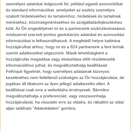
miután 2027-ben bezárja annak ajtaját.
személyes adatokat dolgozunk fel, például egyedi azonosítókat
és standard információkat, amelyeket az eszköz személyre
szabott hirdetésekhez és tartalomhoz, hirdetések és tartalmak
A VW partneri kapcsolatban áll a NIO-val
, a
méréséhez, közönségmérésekhez és szolgáltatásfejlesztéshez
FAW-val és a SAIC-cal. A feltétel azonban
küld.
Az Ön engedélyével mi és a partnereink eszközleolvasásos
módszerrel szerzett pontos geolokációs adatokat és azonosítási
az lenne, hogy az autót Volkswagen
információkat is felhasználhatunk. A megfelelő helyre kattintva
logóval kell ellátni, így talán nem kizárt,
hozzájárulhat ahhoz, hogy mi és a 824 partnereink a fent leírtak
hogy a jövőben a VW márkanév alatt
szerint adatkezelést végezzünk. Másik lehetőségként a
hozzájárulás megadása vagy elutasítása előtt részletesebb
gyártanak majd, kínai eredetű elektromos
információkhoz juthat, és megváltoztathatja beállításait.
autókat a helyszínen.
Felhívjuk figyelmét, hogy személyes adatainak bizonyos
kezeléséhez nem feltétlenül szükséges az Ön hozzájárulása, de
jogában áll tiltakozni az ilyen jellegű adatkezelés ellen. A
beállításai csak erre a weboldalra érvényesek. Bármikor
megváltoztathatja a preferenciáit, vagy visszavonhatja
hozzájárulását, ha visszatér erre az oldalra, és rákattint az oldal
alján található "Adatvédelem" gombra.