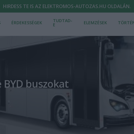
HIRDESS TE IS AZ ELEKTROMOS-AUTOZAS.HU OLDALÁN.
TUDTAD-
S
ÉRDEKESSÉGEK
ELEMZÉSEK
TÖRTÉ
E
ne BYD buszokat