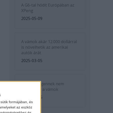
A G6-tal hódít Európában az
XPeng
2025-05-09
A vámok akár 12.000 dollárral
is növelhetik az amerikai
autók árát
2025-03-05
A Volkswagennek nem
kedveznek a vámok
a
2025-03-05
sütik formájában, és
 amelyeket az eszköz
zönségmérésekhez és