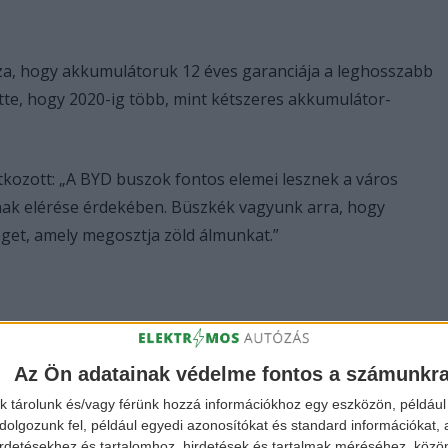
za, hogy akkumulátoruk 12 éves garanciája a leghosszabb
ette, hogy 2020-ig több, mint kétszeres akkumulátor-
atkozott: „A BYD buszok fontos elemei lesznek a város
inak elérése érdekében. Büszkék vagyunk arra, hogy
get, amely megosztja zöld álmunkat.”
Az Ön adatainak védelme fontos a számunkr
k tárolunk és/vagy férünk hozzá információkhoz egy eszközön, például 
olgozunk fel, például egyedi azonosítókat és standard információkat,
irdetésekhez és tartalomhoz, hirdetések és tartalmak méréséhez, kö