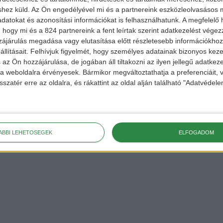
shez küld.
Az Ön engedélyével mi és a partnereink eszközleolvasásos m
datokat és azonosítási információkat is felhasználhatunk. A megfelelő h
hu
 hogy mi és a 824 partnereink a fent leírtak szerint adatkezelést vége
ájárulás megadása vagy elutasítása előtt részletesebb információkhoz 
ekért,
llításait.
Felhívjuk figyelmét, hogy személyes adatainak bizonyos ke
 a
FACEBOOK
és
 az Ön hozzájárulása, de jogában áll tiltakozni az ilyen jellegű adatkeze
e a weboldalra érvényesek. Bármikor megváltoztathatja a preferenciáit,
sszatér erre az oldalra, és rákattint az oldal alján található "Adatvéde
ÁBBI LEHETŐSÉGEK
ELFOGADOM