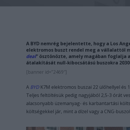
A BYD nemrég bejelentette, hogy a Los Ang
elektromos buszt rendel meg a vállalattól m
deal
” ösztönözte, amely magában foglalja a
átalakítását null-kibocsátású buszokra 2030
[banner id=”2469″]
A
BYD
K7M elektromos buszai 22 ülőhellyel és 1
Teljes feltöltésük pedig nagyjából 2,5-3 órát 
alacsonyabb üzemanyag- és karbantartási költ
költségekkel jár, mint a dízel vagy a CNG-buszo