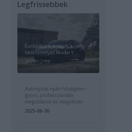
Legfrissebbek
Európába is érkezik a
hétszemélyes Model Y
2025-12-14
Autónyitás nyári hőségben –
gyors, professzionális
megoldások és megelőzés
2025-06-30