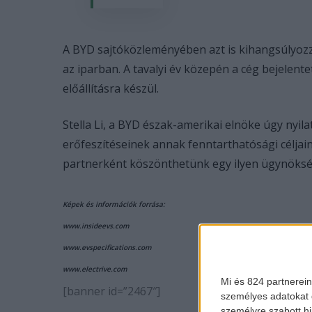
A BYD sajtóközleményében azt is kihangsúlyoz
az iparban. A tavalyi év közepén a cég bejelent
előállításra készül.
Stella Li, a BYD észak-amerikai elnöke úgy nyil
erőfeszítéseinek annak fenntarthatósági célja
partnerként köszönthetünk egy ilyen ügynöksé
Képek és információk forrása:
www.insideevs.com
www.evspecifications.com
www.electrive.com
Mi és 824 partnerein
[banner id=”2467″]
személyes adatokat d
személyre szabott h