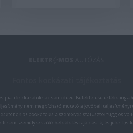
Fontos kockázati tájékoztatás
 piaci kockázatoknak van kitéve. Befektetése értéke ingado
teljesítmény nem megbízható mutató a jövőbeli teljesítményre
esetében az adókezelés a személyes státusztól függ és vált
ok nem személyre szóló befektetési ajánlások, és jelentős 