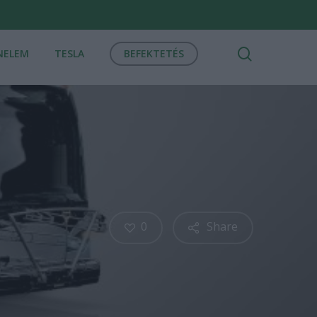
search
NELEM
TESLA
BEFEKTETÉS
0
Share