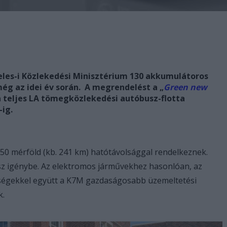
eles-i Közlekedési Minisztérium 130 akkumulátoros
ég az idei év során. A megrendelést a „
Green new
 teljes LA tömegközlekedési autóbusz-flotta
-ig.
50 mérföld (kb. 241 km) hatótávolsággal rendelkeznek.
vesz igénybe. Az elektromos járművekhez hasonlóan, az
ségekkel együtt a K7M gazdaságosabb üzemeltetési
k.