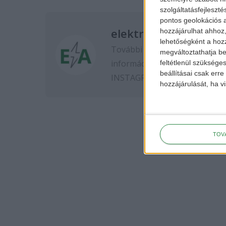
szolgáltatásfejleszté
pontos geolokációs a
elektromos-autozas.
hozzájárulhat ahhoz,
lehetőségként a hozz
További elektromos autós hír
megváltoztathatja beá
információkért kövess minket
feltétlenül szükséges
beállításai csak err
INSTAGRAM
oldalon.
hozzájárulását, ha vi
TOV