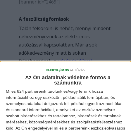
[banner id=”2469″]
A feszültségforrások
Talán felsorolni is nehéz, mennyi mindent
nehezményeznek az elektromos
autózással kapcsolatban. Már a sok
adókedvezmény miatt is sokan
felháborodnak. A
vásárlási állami
támogatás
ez csak tetézi. Viszont ami
szinte mindennapos, az a parkolás.
Az Ön adatainak védelme fontos a
számunkra
Mi és 824 partnereink tárolunk és/vagy férünk hozzá
Az mondják a „normál autósok”, hogy ők
információkhoz egy eszközön, például sütik formájában, és
is ugyanúgy használják az utat, ugyanúgy
személyes adatokat dolgozunk fel, például egyedi azonosítókat
és standard információkat, amelyeket az eszköz személyre
elfoglalják a helyet, ezért nekik miért nem
szabott hirdetésekhez és tartalomhoz, hirdetések és tartalmak
kell a parkolásért fizetni? Ráadásul úgyis
méréséhez, közönségmérésekhez és szolgáltatásfejlesztéshez
nehéz jó parkolóhelyet találni, most még
küld.
Az Ön engedélyével mi és a partnereink eszközleolvasásos