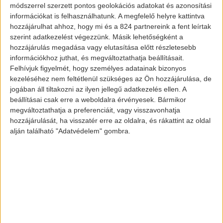
módszerrel szerzett pontos geolokációs adatokat és azonosítási
azokat is elfoglalják a
zöld rendszámosok
.
információkat is felhasználhatunk. A megfelelő helyre kattintva
A töltőállomások is csak előlük veszik el a
hozzájárulhat ahhoz, hogy mi és a 824 partnereink a fent leírtak
helyet. Nos, ez mind-mind erős ellentétet
szerint adatkezelést végezzünk. Másik lehetőségként a
hozzájárulás megadása vagy elutasítása előtt részletesebb
generál. Van, aki egészen addig megy,
információkhoz juthat, és megváltoztathatja beállításait.
hogy nem érdekli, hogy egy
Felhívjuk figyelmét, hogy személyes adatainak bizonyos
töltőállomáshoz parkol a normál
kezeléséhez nem feltétlenül szükséges az Ön hozzájárulása, de
jogában áll tiltakozni az ilyen jellegű adatkezelés ellen. A
autójával. Ilyenkor pedig repül a
beállításai csak erre a weboldalra érvényesek. Bármikor
büntetés…
megváltoztathatja a preferenciáit, vagy visszavonhatja
hozzájárulását, ha visszatér erre az oldalra, és rákattint az oldal
alján található "Adatvédelem" gombra.
Az új kezdeményezés
Egyelőre repüljünk ki egy kicsit Colorado
államba. Itt lassan elkészül az a rendelet,
amely szerint pénzbírsággal lesz
büntethető az, aki indokolatlanul foglalja
a helyet az elektromos töltőállomásnál.
Ráadásul ez nem csak a benzines, vagy