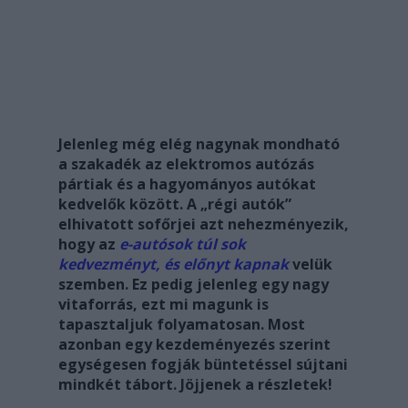
Jelenleg még elég nagynak mondható
a szakadék az elektromos autózás
pártiak és a hagyományos autókat
kedvelők között. A „régi autók”
elhivatott sofőrjei azt nehezményezik,
hogy az
e-autósok túl sok
kedvezményt, és előnyt kapnak
velük
szemben. Ez pedig jelenleg egy nagy
vitaforrás, ezt mi magunk is
tapasztaljuk folyamatosan. Most
azonban egy kezdeményezés szerint
egységesen fogják büntetéssel sújtani
mindkét tábort. Jöjjenek a részletek!