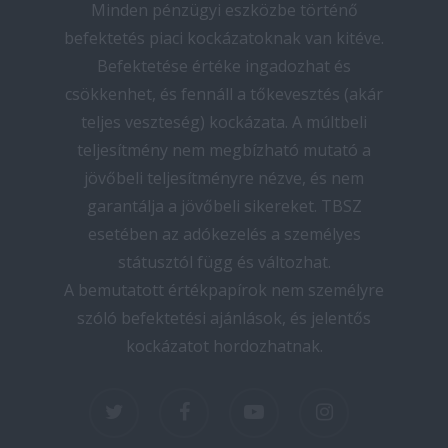
Minden pénzügyi eszközbe történő
befektetés piaci kockázatoknak van kitéve.
Befektetése értéke ingadozhat és
csökkenhet, és fennáll a tőkevesztés (akár
teljes veszteség) kockázata. A múltbeli
teljesítmény nem megbízható mutató a
jövőbeli teljesítményre nézve, és nem
garantálja a jövőbeli sikereket. TBSZ
esetében az adókezelés a személyes
státusztól függ és változhat.
A bemutatott értékpapírok nem személyre
szóló befektetési ajánlások, és jelentős
kockázatot hordozhatnak.
twitter
facebook
youtube
instagram