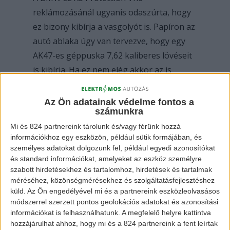
reklámozásánál ugyanis odaszúrta, hogy
ez bizony kibírja a vasgolyót is. Papíron az
autó ablaka úgy van tervezve, hogy egy
AK47-es géppuska 7,62 kaliberes lövéseit
is kibírja. Ha ez nem elég akkor az is
említésre került, hogy 4 méterről egy 15
kg-os TNT robbanása sem kottyan meg a
Az Ön adatainak védelme fontos a
számunkra
kocsinak. De ha ez sem elég, akkor egy 20
dekás C4-est is berobbanthatunk a kocsi
Mi és 824 partnereink tárolunk és/vagy férünk hozzá
információkhoz egy eszközön, például sütik formájában, és
alatt, simán elmegyünk utána vele a sarki
személyes adatokat dolgozunk fel, például egyedi azonosítókat
boltba.
és standard információkat, amelyeket az eszköz személyre
szabott hirdetésekhez és tartalomhoz, hirdetések és tartalmak
méréséhez, közönségmérésekhez és szolgáltatásfejlesztéshez
küld.
Az Ön engedélyével mi és a partnereink eszközleolvasásos
módszerrel szerzett pontos geolokációs adatokat és azonosítási
információkat is felhasználhatunk. A megfelelő helyre kattintva
hozzájárulhat ahhoz, hogy mi és a 824 partnereink a fent leírtak