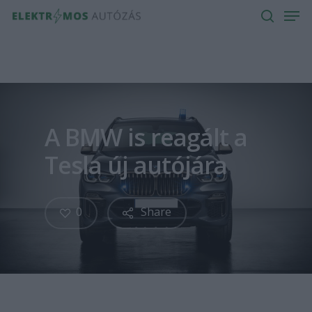
Men
Skip
to
search
main
content
A BMW is reagált a
Tesla új autójára
0
Share