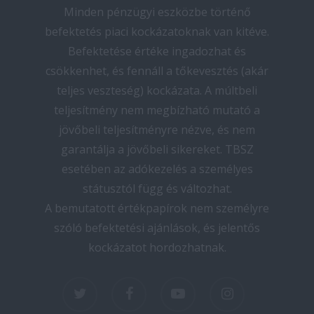
Minden pénzügyi eszközbe történő
befektetés piaci kockázatoknak van kitéve.
Befektetése értéke ingadozhat és
csökkenhet, és fennáll a tőkevesztés (akár
teljes veszteség) kockázata. A múltbeli
teljesítmény nem megbízható mutató a
jövőbeli teljesítményre nézve, és nem
garantálja a jövőbeli sikereket. TBSZ
esetében az adókezelés a személyes
státusztól függ és változhat.
A bemutatott értékpapírok nem személyre
szóló befektetési ajánlások, és jelentős
kockázatot hordozhatnak.
twitter
facebook
youtube
instagram