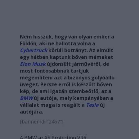
Nem hisszük, hogy van olyan ember a
Földön, aki ne hallotta volna a
Cybertruck
körüli botrányt. Az elmúlt
egy hétben kaptunk bőven mémeket
Elon Musk
újdonsült járművéről, de
most fontosabbnak tartjuk
megemlíteni azt a bizonyos golyóálló
üveget. Persze erről is készült bőven
kép, de ami igazán szembeötlő, az a
BMW
új autója, mely kampányában a
vállalat maga is reagált a
Tesla
új
autójára.
[banner id=”2467″]
A BMW az X5 Protection VR6