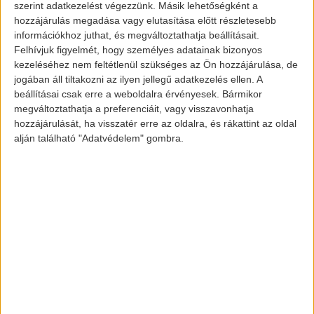
szerint adatkezelést végezzünk. Másik lehetőségként a
hozzájárulás megadása vagy elutasítása előtt részletesebb
információkhoz juthat, és megváltoztathatja beállításait.
Felhívjuk figyelmét, hogy személyes adatainak bizonyos
kezeléséhez nem feltétlenül szükséges az Ön hozzájárulása, de
jogában áll tiltakozni az ilyen jellegű adatkezelés ellen. A
beállításai csak erre a weboldalra érvényesek. Bármikor
megváltoztathatja a preferenciáit, vagy visszavonhatja
hozzájárulását, ha visszatér erre az oldalra, és rákattint az oldal
alján található "Adatvédelem" gombra.
BMW X5 Protection VR6 és a
Tesla Cybertruck
A Tesla ezzel szemben „csak” egy 3 mm-es
rozsdamentes acél vázat és egy 9 mm-es
lövedéktől megvédő ablakot ígér, ami nem
sikerült a bemutatón. Viszont a BMW