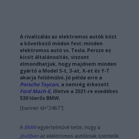
A rivalizálás az elektromos autók közt
a következő módon fest: minden
elektromos autó vs. Tesla. Persze ez
kicsit általánosítás, viszont
elmondhatjuk, hogy majdnem minden
gyártó a Model S-t, 3-at, X-et és Y-T
akarja felülmúlni. Jó példa erre a
Porsche Taycan
, a nemrég érkezett
Ford Mach-E
, illetve a 2021-re esedékes
530 lóerős BMW.
[banner id=”2467″]
A
BMW
egyértelművé tette, hogy a
jövőben
az elektromos autóknak szentelik