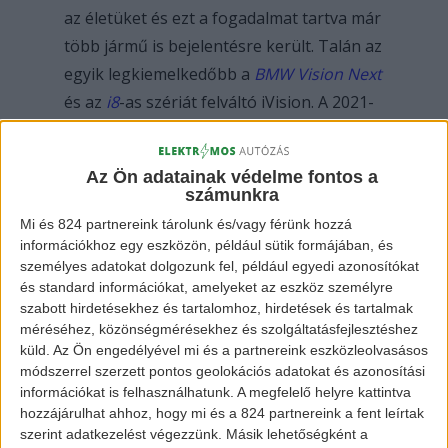
az életüket és ezt a fogadalmat tartva már
több jármű is bejelentésre került. Talán az
egyik legkiemelkedőbb a
BMW Vision Next
és az
i8
-as szériát felváltó iVision. A 2021-
ben érkező autó kilétét még homály fedi,
viszont van pár információ, melyet
Az Ön adatainak védelme fontos a
megerősített a BMW.
számunkra
Mi és 824 partnereink tárolunk és/vagy férünk hozzá
információkhoz egy eszközön, például sütik formájában, és
személyes adatokat dolgozunk fel, például egyedi azonosítókat
és standard információkat, amelyeket az eszköz személyre
szabott hirdetésekhez és tartalomhoz, hirdetések és tartalmak
méréséhez, közönségmérésekhez és szolgáltatásfejlesztéshez
küld.
Az Ön engedélyével mi és a partnereink eszközleolvasásos
módszerrel szerzett pontos geolokációs adatokat és azonosítási
információkat is felhasználhatunk. A megfelelő helyre kattintva
hozzájárulhat ahhoz, hogy mi és a 824 partnereink a fent leírtak
szerint adatkezelést végezzünk. Másik lehetőségként a