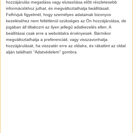
BMW i4, első prototípus a
hozzájárulás megadása vagy elutasítása előtt részletesebb
tesztelések alatt
információkhoz juthat, és megváltoztathatja beállításait.
Felhívjuk figyelmét, hogy személyes adatainak bizonyos
kezeléséhez nem feltétlenül szükséges az Ön hozzájárulása, de
jogában áll tiltakozni az ilyen jellegű adatkezelés ellen. A
A jelenleg i4 névre hallgató jármű a 3-as
beállításai csak erre a weboldalra érvényesek. Bármikor
megváltoztathatja a preferenciáit, vagy visszavonhatja
BMW szériával lesz rokonságban az eddigi
hozzájárulását, ha visszatér erre az oldalra, és rákattint az oldal
elmondások alapján. Teljesítmény
alján található "Adatvédelem" gombra.
szempontjából 80 kWh-s akkumulátora és
530 lóerős villanymotorja lesz. 0-ról 100-ra
alig 4 másodperc alatt fog gyorsulni és
töltési ideje szinte páratlan, mivel alig 35
perc alatt 80%-ra fel lehet majd tölteni egy
150 kW-os töltővel a járművet. Sajnos az
nem derült ki, hogy fogja-e az autó az
újonnan feltalált
töltési technológiát
alkalmazni.