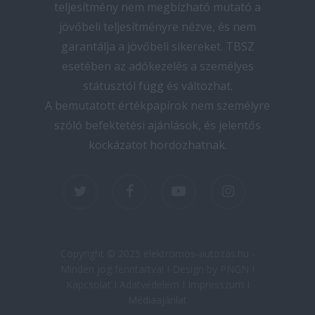
teljesítmény nem megbízható mutató a
jövőbeli teljesítményre nézve, és nem
garantálja a jövőbeli sikereket. TBSZ
esetében az adókezelés a személyes
státusztól függ és változhat.
A bemutatott értékpapírok nem személyre
szóló befektetési ajánlások, és jelentős
kockázatot hordozhatnak.
twitter
facebook
youtube
instagram
Copyright © 2025 elektromos-autozas.hu -
Minden jog fenntartva! I Design by PNGN I
Kapcsolat
I
Adatvédelem
I
Impresszum
I
Médiaajánlat