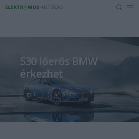
Men
Skip
to
search
main
content
530 lóerős BMW
érkezhet
0
Share