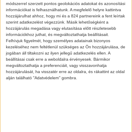
módszerrel szerzett pontos geolokációs adatokat és azonosítási
információkat is felhasználhatunk. A megfelelő helyre kattintva
Lexus RZ 450e
hozzájárulhat ahhoz, hogy mi és a 824 partnereink a fent leírtak
szerint adatkezelést végezzünk. Másik lehetőségként a
hozzájárulás megadása vagy elutasítása előtt részletesebb
információkhoz juthat, és megváltoztathatja beállításait.
Ez a második teljesen elektromos
Lexus az
Felhívjuk figyelmét, hogy személyes adatainak bizonyos
kezeléséhez nem feltétlenül szükséges az Ön hozzájárulása, de
UX 300e után
, de a kisebb crossoverrel
jogában áll tiltakozni az ilyen jellegű adatkezelés ellen. A
ellentétben a nagyobb RZ nem
beállításai csak erre a weboldalra érvényesek. Bármikor
kapcsolódik egyetlen hagyományos
megváltoztathatja a preferenciáit, vagy visszavonhatja
hozzájárulását, ha visszatér erre az oldalra, és rákattint az oldal
modellhez sem a kínálatban. A Lexus nem
alján található "Adatvédelem" gombra.
árulta el a hajtáslánc vagy az akkumulátor
sajátosságait, de a másik két e-TNGA
alapú modellben – mely alapján ez a jármű
is készült – egyaránt 215 lóerő van két
villanymotorból.
Úgy gondoljuk, hogy az RZ 450e erősebb