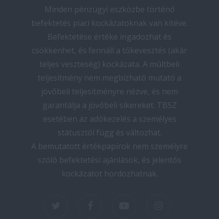
Minden pénzügyi eszközbe történő
befektetés piaci kockázatoknak van kitéve.
Befektetése értéke ingadozhat és
csökkenhet, és fennáll a tőkevesztés (akár
teljes veszteség) kockázata. A múltbeli
teljesítmény nem megbízható mutató a
jövőbeli teljesítményre nézve, és nem
garantálja a jövőbeli sikereket. TBSZ
esetében az adókezelés a személyes
státusztól függ és változhat.
A bemutatott értékpapírok nem személyre
szóló befektetési ajánlások, és jelentős
kockázatot hordozhatnak.
twitter
facebook
youtube
instagram