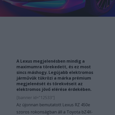
A Lexus megjelenésben mindig a
maximumra törekedett, és ez most
sincs máshogy. Legújabb elektromos
járművük tükrözi a márka prémium
megjelenését és törekvéseit az
elektromos jövő elérése érdekében.
[banner id=”12533″]
Az újonnan bemutatott Lexus RZ 450e
szoros rokonságban áll a Toyota bZ4X-