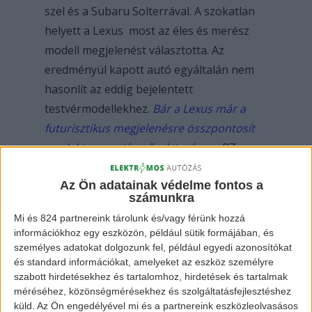
szel és a Subaru Solterrával. A szokatlan
helyett a Lexus most az éles és merész
modell megjelenést választotta. Az
eredményül kapott autó egyáltalán nem
hasonlít az eddig bejelentett
testvérmodellekhez.
Bár a Lexus már a
futurisztikus megjelenésre összpontosít
az elektromos járművek terén,
az RZ
mégis megmaradt a földhöz ragadt, de
Az Ön adatainak védelme fontos a
elegáns megjelenésnél.
számunkra
Mi és 824 partnereink tárolunk és/vagy férünk hozzá
információkhoz egy eszközön, például sütik formájában, és
személyes adatokat dolgozunk fel, például egyedi azonosítókat
és standard információkat, amelyeket az eszköz személyre
szabott hirdetésekhez és tartalomhoz, hirdetések és tartalmak
méréséhez, közönségmérésekhez és szolgáltatásfejlesztéshez
küld.
Az Ön engedélyével mi és a partnereink eszközleolvasásos