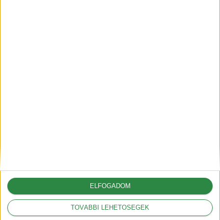
A G6-tal hódít Európában az
XPeng
2025-05-09
A vámok akár 12.000
dollárral is növelhetik az
amerikai autók árát
2025-03-05
ELFOGADOM
TOVÁBBI LEHETŐSÉGEK
A Volkswagennek nem