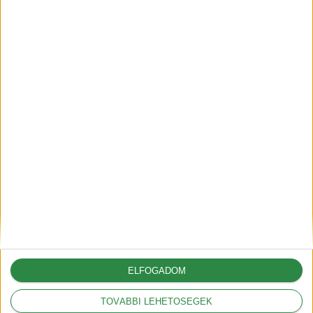
2025-06-30
A G6-tal hódít Európában az
XPeng
2025-05-09
A vámok akár 12.000
dollárral is növelhetik az
amerikai autók árát
2025-03-05
ELFOGADOM
TOVÁBBI LEHETŐSÉGEK