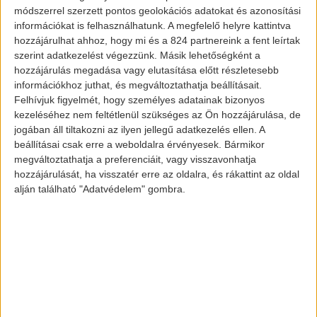
olyan nagy szám, mint aminek
módszerrel szerzett pontos geolokációs adatokat és azonosítási
az emberek beállítják. Ez nem egy
információkat is felhasználhatunk. A megfelelő helyre kattintva
hozzájárulhat ahhoz, hogy mi és a 824 partnereink a fent leírtak
stratégiaváltás. A mi modellünk továbbra
szerint adatkezelést végezzünk. Másik lehetőségként a
is a nagy távolságú
hozzájárulás megadása vagy elutasítása előtt részletesebb
teherszállítást célozza. Fogunk árulni
információkhoz juthat, és megváltoztathatja beállításait.
Felhívjuk figyelmét, hogy személyes adatainak bizonyos
akkumulátoros kamionokat ugyanazon
kezeléséhez nem feltétlenül szükséges az Ön hozzájárulása, de
dizájnnal, és azok
jogában áll tiltakozni az ilyen jellegű adatkezelés ellen. A
tökéletesek lesznek a saját feladatukra. Ha
beállításai csak erre a weboldalra érvényesek. Bármikor
megváltoztathatja a preferenciáit, vagy visszavonhatja
a Tesla valóban képes lesz gyártani a
hozzájárulását, ha visszatér erre az oldalra, és rákattint az oldal
kamionját és elérni a
alján található "Adatvédelem" gombra.
megígért specifikációkat, akkor azon a
piacon versenyezni fogunk vele. De a
Tesla-nak semmije sincs,
amivel versenyezni tudna velünk nagyobb
távolságon.”