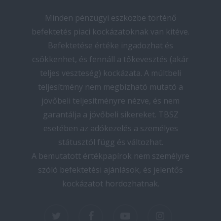
Minden pénzügyi eszközbe történő
befektetés piaci kockázatoknak van kitéve.
Befektetése értéke ingadozhat és
csökkenhet, és fennáll a tőkevesztés (akár
teljes veszteség) kockázata. A múltbeli
teljesítmény nem megbízható mutató a
jövőbeli teljesítményre nézve, és nem
garantálja a jövőbeli sikereket. TBSZ
esetében az adókezelés a személyes
státusztól függ és változhat.
A bemutatott értékpapírok nem személyre
szóló befektetési ajánlások, és jelentős
kockázatot hordozhatnak.
twitter
facebook
youtube
instagram