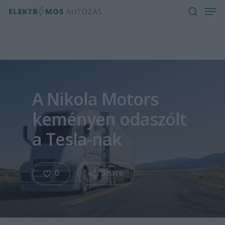
Men
Skip
to
search
main
content
A Nikola Motors
keményen odaszólt
a Tesla-nak
0
Share