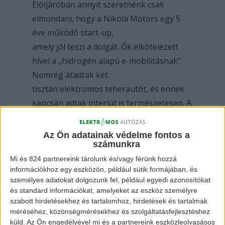
Elöljáróban annyit szeretnénk csak
elmondani, hogy a Nikola Motors egy 5
éve működő start-up,
amely jól teszi a dolgát. Ők elkötelezett
hívei a „hidrogén alapú e-mobilitásnak”.
Nemrég átadtak két
tisztán elektromos teherautót, és ennek
kapcsán adtak interjút is természetesen. A
Nikola Motors-t
Mark Russel vezérigazgató képviselte és
Az Ön adatainak védelme fontos a
számunkra
az alábbiakat mondta:
„Az ő kamionjuk a mi kamionunk csak
Mi és 824 partnereink tárolunk és/vagy férünk hozzá
információkhoz egy eszközön, például sütik formájában, és
nagyobb akkumulátorral, és ezt mi is
személyes adatokat dolgozunk fel, például egyedi azonosítókat
könnyedén meg tudnánk
és standard információkat, amelyeket az eszköz személyre
csinálni. Ez [a Nikola elektromos
szabott hirdetésekhez és tartalomhoz, hirdetések és tartalmak
méréséhez, közönségmérésekhez és szolgáltatásfejlesztéshez
teherautókról szóló bejelentése] nem
küld.
Az Ön engedélyével mi és a partnereink eszközleolvasásos