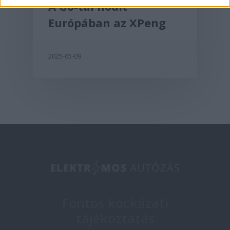
A G6-tal hódít
Európában az XPeng
2025-05-09
Fontos kockázati
tájékoztatás