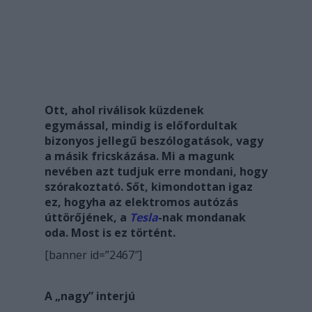
Ott, ahol riválisok küzdenek
egymással, mindig is előfordultak
bizonyos jellegű beszólogatások, vagy
a
másik fricskázása. Mi a magunk
nevében azt tudjuk erre mondani, hogy
szórakoztató. Sőt,
kimondottan igaz
ez, hogyha az elektromos autózás
úttörőjének, a
Tesla
-nak mondanak
oda. Most is
ez történt.
[banner id=”2467″]
A „nagy” interjú