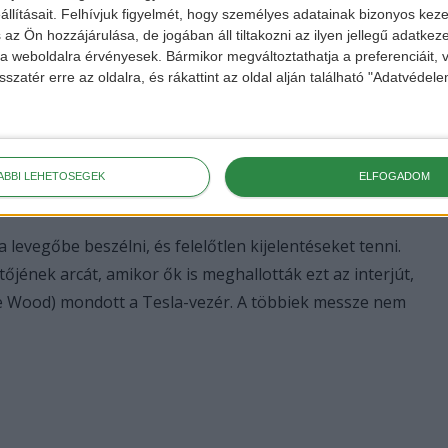
llításait.
Felhívjuk figyelmét, hogy személyes adatainak bizonyos ke
 az Ön hozzájárulása, de jogában áll tiltakozni az ilyen jellegű adatkeze
e a weboldalra érvényesek. Bármikor megváltoztathatja a preferenciáit,
sszatér erre az oldalra, és rákattint az oldal alján található "Adatvéde
észülnek az önvezető Tesla-k. Pontosan így fogalmazott:
olóban megtalálni az utast, felvenni és eljuttatni egészen a
ÁBBI LEHETŐSÉGEK
ELFOGADOM
lyen beavatkozásra szükség lenne.”
evegőbe beszélni, és felelőtlen kijelentéseket tenni.
jének arcát, amikor ők is meghallották ezt az interjút,
e Wood) mondott a Tesla-vezér. A többiek messze nem