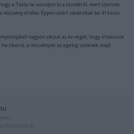
ogy a Tesla ne vonuljon ki a tőzsdéről, mert szerinte
a részvény értéke. Éppen ezért vásároltak be 414 ezer
empontjából nagyon várjuk az év végét, hogy írhassunk
 Ha sikerül, a részvények az egekig szöknek majd.
hu
ekért,
 a
FACEBOOK
és