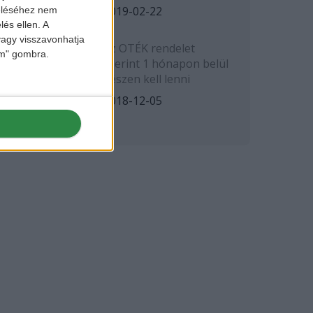
2019-02-22
zeléséhez nem
lés ellen. A
 vagy visszavonhatja
Az OTÉK rendelet
lem" gombra.
szerint 1 hónapon belül
készen kell lenni
2018-12-05