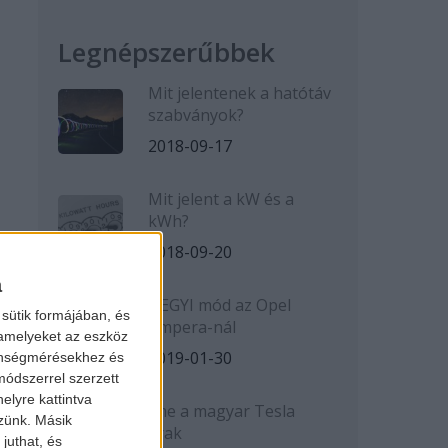
Legnépszerűbbek
Mit jelentenek a hatótáv
szabványok?
2018-09-17
Mit jelent a kW és a
kWh?
2018-09-20
a
HEGYI mód az Opel
sütik formájában, és
Ampera-nál
 amelyeket az eszköz
2019-01-30
zönségmérésekhez és
ódszerrel szerzett
elyre kattintva
Íme a magyar Tesla
zzünk. Másik
árak
juthat, és