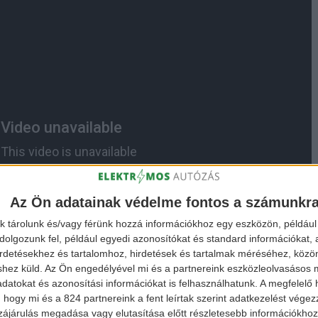
Az Ön adatainak védelme fontos a számunkr
k tárolunk és/vagy férünk hozzá információkhoz egy eszközön, például 
olgozunk fel, például egyedi azonosítókat és standard információkat,
irdetésekhez és tartalomhoz, hirdetések és tartalmak méréséhez, kö
shez küld.
Az Ön engedélyével mi és a partnereink eszközleolvasásos m
datokat és azonosítási információkat is felhasználhatunk. A megfelelő h
 hogy mi és a 824 partnereink a fent leírtak szerint adatkezelést vége
ájárulás megadása vagy elutasítása előtt részletesebb információkhoz 