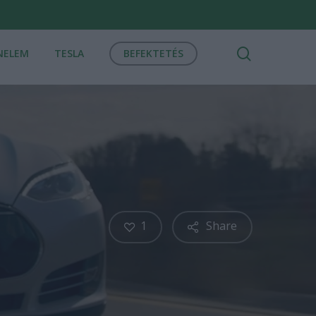
search
NELEM
TESLA
BEFEKTETÉS
1
Share