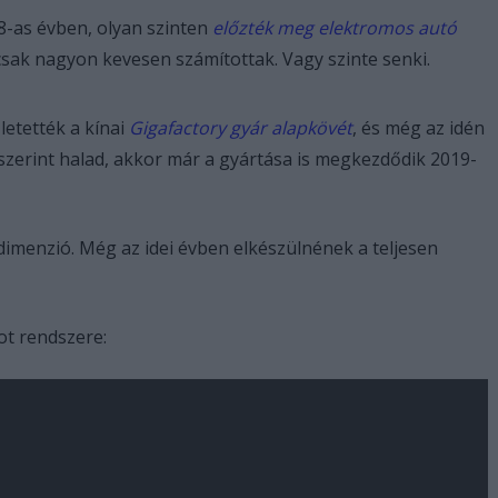
18-as évben, olyan szinten
előzték meg elektromos autó
csak nagyon kevesen számítottak. Vagy szinte senki.
letették a kínai
Gigafactory gyár alapkövét
, és még az idén
 szerint halad, akkor már a gyártása is megkezdődik 2019-
dimenzió. Még az idei évben elkészülnének a teljesen
ot rendszere: