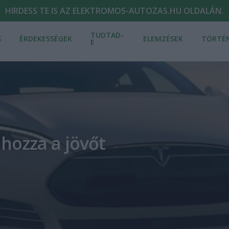
HIRDESS TE IS AZ ELEKTROMOS-AUTOZAS.HU OLDALÁN.
TUDTAD-
S
ÉRDEKESSÉGEK
ELEMZÉSEK
TÖRTÉ
E
lhozza a jövőt