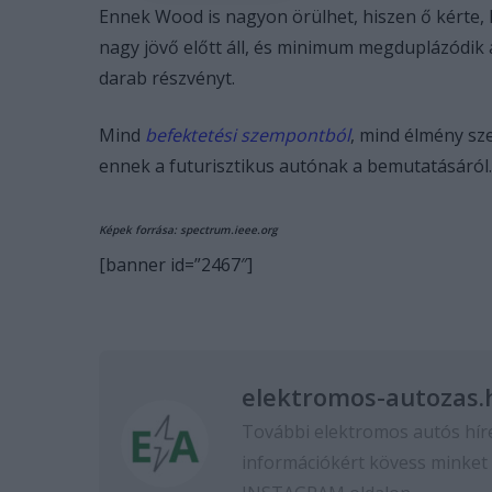
Ennek Wood is nagyon örülhet, hiszen ő kérte, h
nagy jövő előtt áll, és minimum megduplázódik 
darab részvényt.
Mind
befektetési szempontból
, mind élmény sz
ennek a futurisztikus autónak a bemutatásáról.
Képek forrása: spectrum.ieee.org
[banner id=”2467″]
elektromos-autozas.
További elektromos autós hír
információkért kövess minket