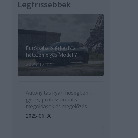
Legfrissebbek
Európába is érkezik a
hétszemélyes Model Y
2025-12-14
Autónyitás nyári hőségben –
gyors, professzionális
megoldások és megelőzés
2025-06-30