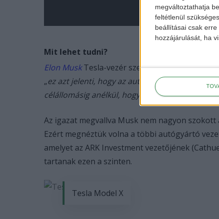
megváltoztathatja beá
feltétlenül szükséges
beállításai csak err
hozzájárulását, ha vi
Mit lehet tudni?
Elon Musk
Tesla-vezér szerint az év végére elk
„
ez azt jelenti, hogy az autó képes lesz egy park
TOV
célállomásig anélkül, hogy menet közben bármi
Az igazat megvallva Musk nem nagyon szokott a l
Ezért megnéztük volna a többi autógyártó vezető
amelyet az ARK Investment vezetőjének (Cathu
tartanak ezen a szinten.
Tesla Model X