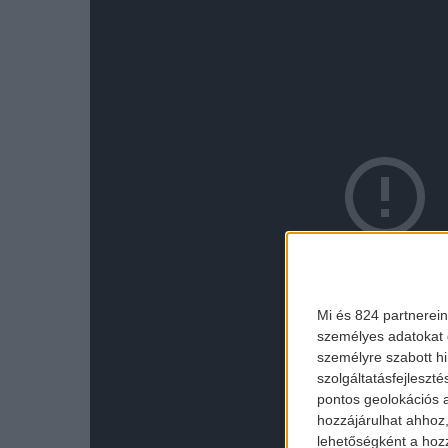
Mi és 824 partnerein
személyes adatokat d
személyre szabott h
szolgáltatásfejleszté
pontos geolokációs a
hozzájárulhat ahhoz,
lehetőségként a hozz