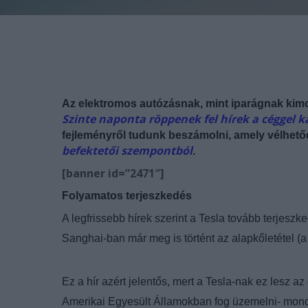
Az elektromos autózásnak, mint iparágnak kimon
Szinte naponta röppenek fel hírek a céggel 
fejleményről tudunk beszámolni, amely vélhető
befektetői szempontból
.
[banner id=”2471″]
Folyamatos terjeszkedés
A legfrissebb hírek szerint a Tesla tovább terjes
Sanghai-ban már meg is történt az alapkőletétel (a v
Ez a hír azért jelentős, mert a Tesla-nak ez lesz
Amerikai Egyesült Államokban fog üzemelni- mond