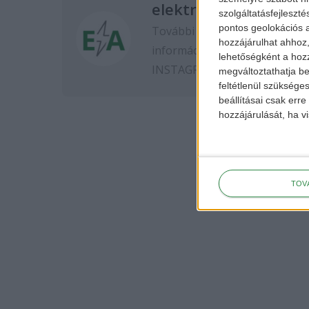
elektromos-autozas.
szolgáltatásfejleszté
pontos geolokációs a
További elektromos autós hír
hozzájárulhat ahhoz,
információkért kövess minket
lehetőségként a hozz
INSTAGRAM
oldalon.
megváltoztathatja beá
feltétlenül szükséges
beállításai csak err
hozzájárulását, ha vi
TOV