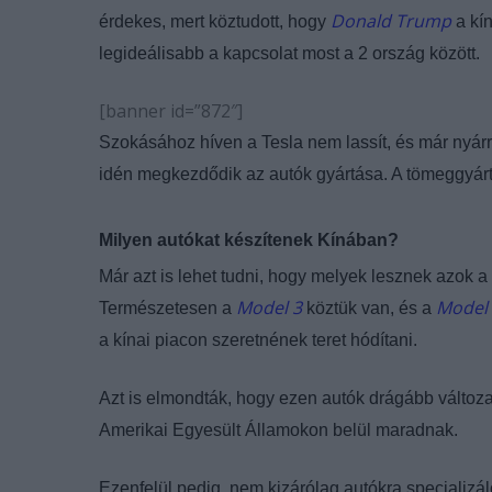
Donald Trump
érdekes, mert köztudott, hogy
a kín
legideálisabb a kapcsolat most a 2 ország között.
[banner id=”872″]
Szokásához híven a Tesla nem lassít, és már nyárra
idén megkezdődik az autók gyártása. A tömeggyártá
Milyen autókat készítenek Kínában?
Már azt is lehet tudni, hogy melyek lesznek azok 
Model 3
Model
Természetesen a
köztük van, és a
a kínai piacon szeretnének teret hódítani.
Azt is elmondták, hogy ezen autók drágább változa
Amerikai Egyesült Államokon belül maradnak.
Ezenfelül pedig, nem kizárólag autókra specializ