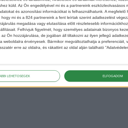
hu
shez küld.
Az Ön engedélyével mi és a partnereink eszközleolvasásos m
datokat és azonosítási információkat is felhasználhatunk. A megfelelő h
ekért,
 hogy mi és a 824 partnereink a fent leírtak szerint adatkezelést vége
 a
FACEBOOK
és
ájárulás megadása vagy elutasítása előtt részletesebb információkhoz 
llításait.
Felhívjuk figyelmét, hogy személyes adatainak bizonyos ke
 az Ön hozzájárulása, de jogában áll tiltakozni az ilyen jellegű adatkeze
e a weboldalra érvényesek. Bármikor megváltoztathatja a preferenciáit,
sszatér erre az oldalra, és rákattint az oldal alján található "Adatvéde
ÁBBI LEHETŐSÉGEK
ELFOGADOM