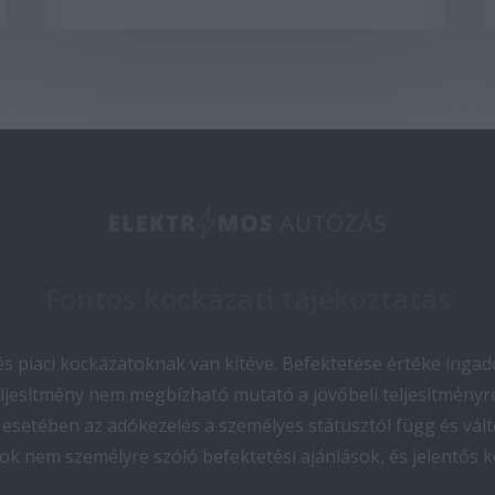
Fontos kockázati tájékoztatás
 piaci kockázatoknak van kitéve. Befektetése értéke ingado
teljesítmény nem megbízható mutató a jövőbeli teljesítményre
esetében az adókezelés a személyes státusztól függ és vált
ok nem személyre szóló befektetési ajánlások, és jelentős 