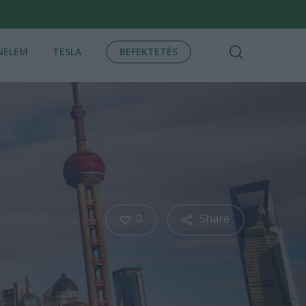
search
NELEM
TESLA
BEFEKTETÉS
0
Share