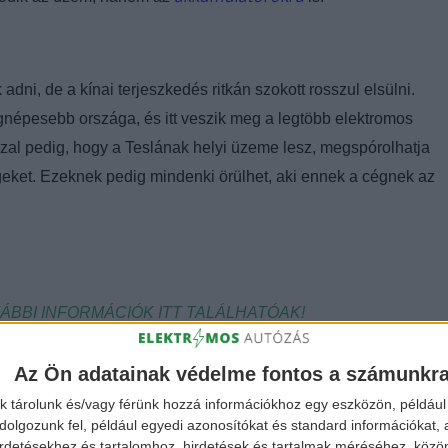
dni, de a kínai terjeszkedés ritkán szokott rosszul elsülni.
gnépesebb országa, és itt veszik meg a legtöbb elektromos
 Azzal pedig, hogy a Teslának helyi üzeme lesz, megspórolhatja
geket. Ezeknek pedig mindenki örülhet, aki ennek a cégnek az
BBI INFORMÁCIÓK ITT TALÁLHATÓAK!
Az Ön adatainak védelme fontos a számunkr
k tárolunk és/vagy férünk hozzá információkhoz egy eszközön, például 
olgozunk fel, például egyedi azonosítókat és standard információkat,
irdetésekhez és tartalomhoz, hirdetések és tartalmak méréséhez, kö