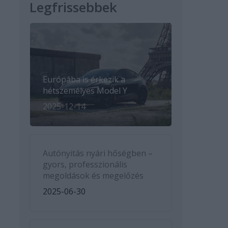
Legfrissebbek
Európába is érkezik a
hétszemélyes Model Y
2025-12-14
Autónyitás nyári hőségben –
gyors, professzionális
megoldások és megelőzés
2025-06-30