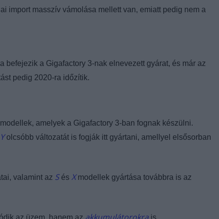
ai import masszív vámolása mellett van, emiatt pedig nem a
 befejezik a Gigafactory 3-nak elnevezett gyárat, és már az
st pedig 2020-ra időzítik.
a modellek, amelyek a Gigafactory 3-ban fognak készülni.
 Y
olcsóbb változatát is fogják itt gyártani, amellyel elsősorban
S
X
tai, valamint az
és
modellek gyártása továbbra is az
akkumulátorokra
álódik az üzem, hanem az
is.