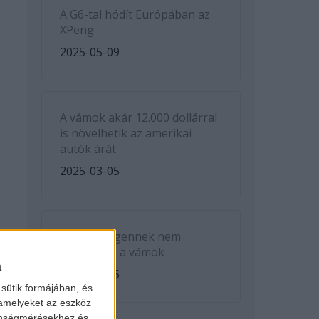
A G6-tal hódít Európában az
XPeng
2025-05-09
A vámok akár 12.000 dollárral
is növelhetik az amerikai
autók árát
2025-03-05
A Volkswagennek nem
kedveznek a vámok
a
2025-03-05
sütik formájában, és
 amelyeket az eszköz
zönségmérésekhez és