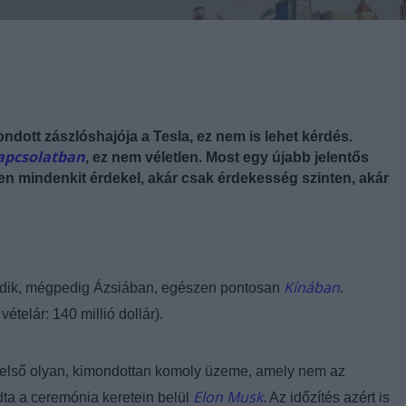
dott zászlóshajója a Tesla, ez nem is lehet kérdés.
kapcsolatban
, ez nem véletlen. Most egy újabb jelentős
en mindenkit érdekel, akár csak érdekesség szinten, akár
Kínában
zkedik, mégpedig Ázsiában, egészen pontosan
.
ételár: 140 millió dollár).
 az első olyan, kimondottan komoly üzeme, amely nem az
Elon Musk
ta a ceremónia keretein belül
. Az időzítés azért is