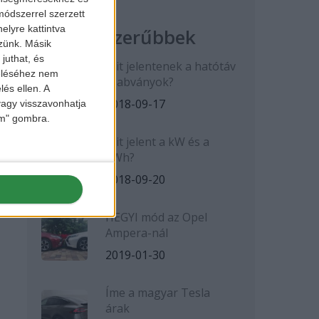
ódszerrel szerzett
elyre kattintva
Legnépszerűbbek
zzünk. Másik
juthat, és
Mit jelentenek a hatótáv
zeléséhez nem
szabványok?
lés ellen. A
2018-09-17
 vagy visszavonhatja
lem" gombra.
Mit jelent a kW és a
kWh?
2018-09-20
HEGYI mód az Opel
Ampera-nál
2019-01-30
Íme a magyar Tesla
árak