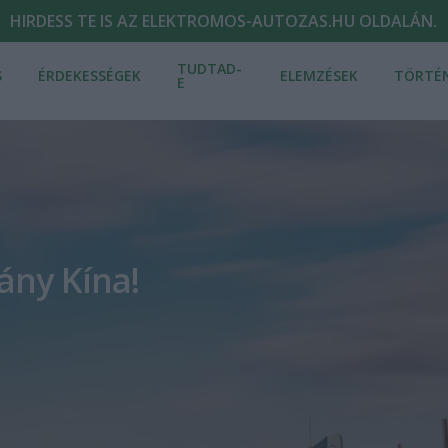
HIRDESS TE IS AZ ELEKTROMOS-AUTOZAS.HU OLDALÁN.
TUDTAD-
S
ÉRDEKESSÉGEK
ELEMZÉSEK
TÖRTÉ
E
rány Kína!