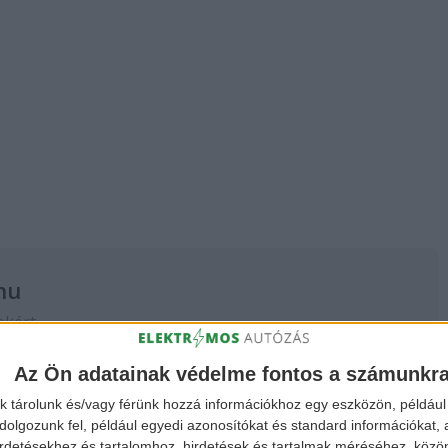
hu
ekért,
 a
FACEBOOK
és
Az Ön adatainak védelme fontos a számunkr
k tárolunk és/vagy férünk hozzá információkhoz egy eszközön, például 
olgozunk fel, például egyedi azonosítókat és standard információkat,
irdetésekhez és tartalomhoz, hirdetések és tartalmak méréséhez, kö