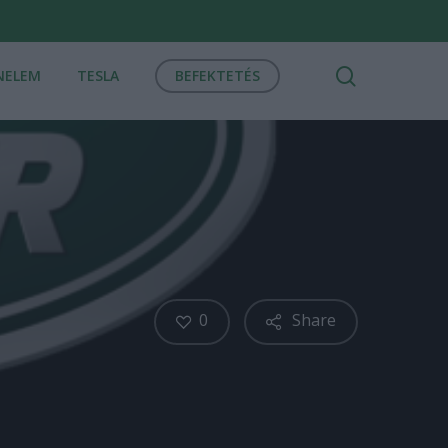
search
NELEM
TESLA
BEFEKTETÉS
0
Share