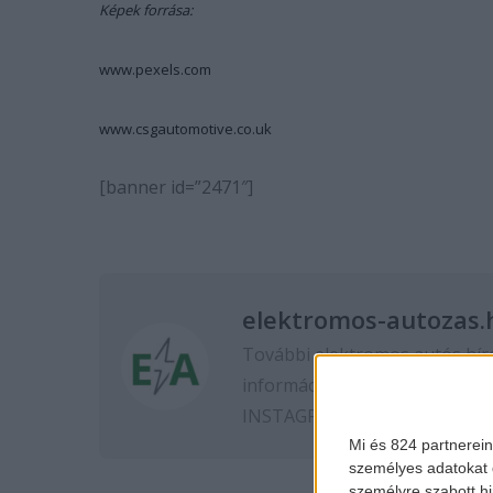
Képek forrása:
www.pexels.com
www.csgautomotive.co.uk
[banner id=”2471″]
elektromos-autozas.
További elektromos autós hír
információkért kövess minket
INSTAGRAM
oldalon.
Mi és 824 partnerein
személyes adatokat d
személyre szabott h