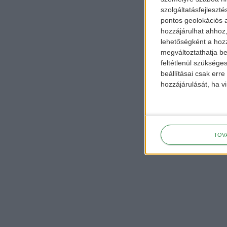
szolgáltatásfejleszté
pontos geolokációs a
hozzájárulhat ahhoz,
lehetőségként a hozz
megváltoztathatja beá
feltétlenül szükséges
beállításai csak err
hozzájárulását, ha vi
TOV