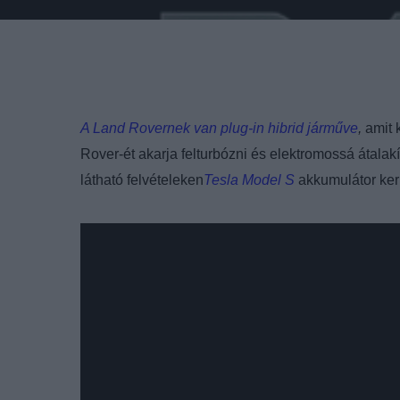
A Land Rovernek van plug-in hibrid járműve
,
amit 
Rover-ét akarja felturbózni és elektromossá átalakí
látható felvételeken
Tesla Model S
akkumulátor ker