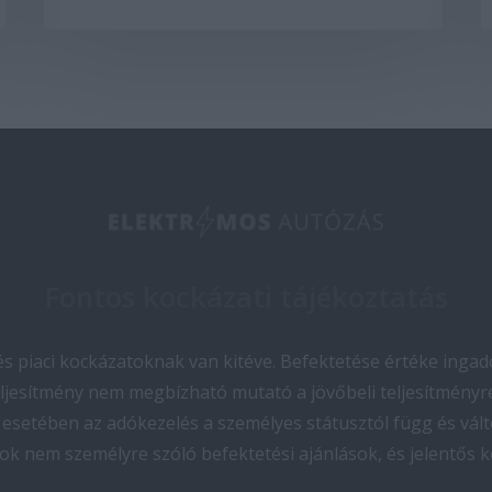
Fontos kockázati tájékoztatás
 piaci kockázatoknak van kitéve. Befektetése értéke ingado
teljesítmény nem megbízható mutató a jövőbeli teljesítményre
esetében az adókezelés a személyes státusztól függ és vált
ok nem személyre szóló befektetési ajánlások, és jelentős 