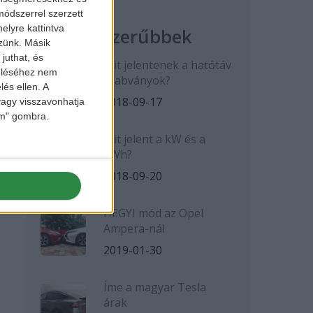
ódszerrel szerzett
elyre kattintva
Legnépszerűbbek
zzünk. Másik
juthat, és
Mit jelentenek a hatótáv
zeléséhez nem
szabványok?
lés ellen. A
2018-09-17
 vagy visszavonhatja
lem" gombra.
Mit jelent a kW és a
kWh?
2018-09-20
HEGYI mód az Opel
Ampera-nál
2019-01-30
Íme a magyar Tesla
árak