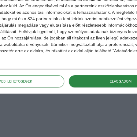
shez küld.
Az Ön engedélyével mi és a partnereink eszközleolvasásos m
datokat és azonosítási információkat is felhasználhatunk. A megfelelő h
 hogy mi és a 824 partnereink a fent leírtak szerint adatkezelést vége
ájárulás megadása vagy elutasítása előtt részletesebb információkhoz 
llításait.
Felhívjuk figyelmét, hogy személyes adatainak bizonyos ke
 az Ön hozzájárulása, de jogában áll tiltakozni az ilyen jellegű adatkeze
e a weboldalra érvényesek. Bármikor megváltoztathatja a preferenciáit,
sszatér erre az oldalra, és rákattint az oldal alján található "Adatvéde
ÁBBI LEHETŐSÉGEK
ELFOGADOM