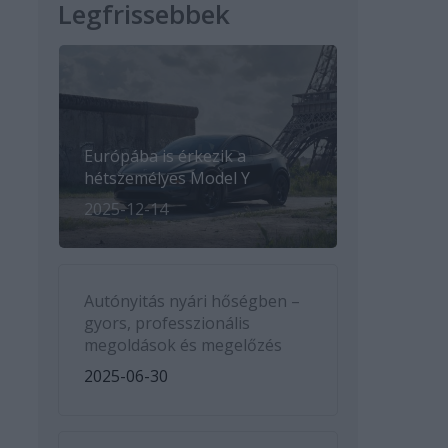
Legfrissebbek
Európába is érkezik a
hétszemélyes Model Y
2025-12-14
Autónyitás nyári hőségben –
gyors, professzionális
megoldások és megelőzés
2025-06-30