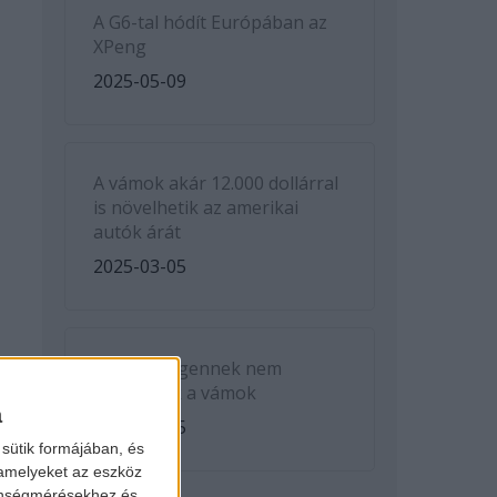
A G6-tal hódít Európában az
XPeng
2025-05-09
A vámok akár 12.000 dollárral
is növelhetik az amerikai
autók árát
2025-03-05
A Volkswagennek nem
kedveznek a vámok
a
2025-03-05
sütik formájában, és
 amelyeket az eszköz
zönségmérésekhez és