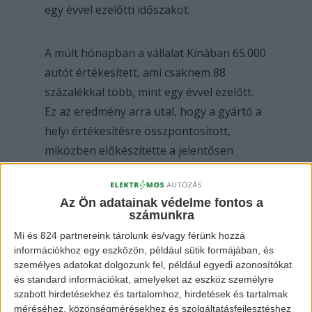
egy évvel ezelőtti időszakot.
A múlt hónapban a vállalat Kínában 65.000
autót értékesített, ami csaknem 88
százalékkal több, mint egy évvel ezelőtt.
Ez az eredmény arra utal, hogy a gyártó a
helyi értékesítésre összpontosított,
miközben előkészítette a jelentősen
továbbfejlesztett
Tesla Model 3-at
az
értékesítésre az európai piacon.
Az Ön adatainak védelme fontos a
számunkra
Mi és 824 partnereink tárolunk és/vagy férünk hozzá
információkhoz egy eszközön, például sütik formájában, és
személyes adatokat dolgozunk fel, például egyedi azonosítókat
és standard információkat, amelyeket az eszköz személyre
szabott hirdetésekhez és tartalomhoz, hirdetések és tartalmak
méréséhez, közönségmérésekhez és szolgáltatásfejlesztéshez