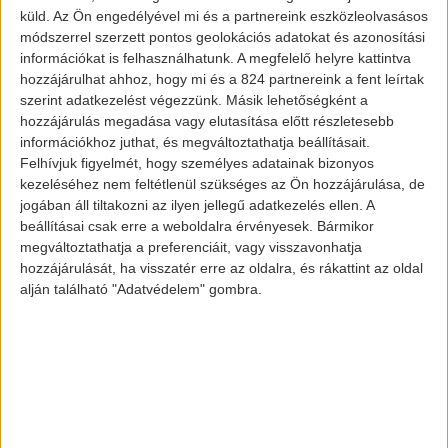
küld.
Az Ön engedélyével mi és a partnereink eszközleolvasásos
módszerrel szerzett pontos geolokációs adatokat és azonosítási
információkat is felhasználhatunk. A megfelelő helyre kattintva
hozzájárulhat ahhoz, hogy mi és a 824 partnereink a fent leírtak
szerint adatkezelést végezzünk. Másik lehetőségként a
Idén eddig a Tesla több, mint 390.000
hozzájárulás megadása vagy elutasítása előtt részletesebb
információkhoz juthat, és megváltoztathatja beállításait.
elektromos autót adott el Kínában, ami 62
Felhívjuk figyelmét, hogy személyes adatainak bizonyos
százalékkal több, mint egy évvel ezelőtt.
kezeléséhez nem feltétlenül szükséges az Ön hozzájárulása, de
jogában áll tiltakozni az ilyen jellegű adatkezelés ellen. A
beállításai csak erre a weboldalra érvényesek. Bármikor
Más szóval, számos árcsökkentés és
megváltoztathatja a preferenciáit, vagy visszavonhatja
ösztönző alkalmazása után
a Tesla
hozzájárulását, ha visszatér erre az oldalra, és rákattint az oldal
minden eddiginél jobban fogy Kínában
,
alján található "Adatvédelem" gombra.
bár az árrések miatt a szakértők nem
várnak akkora emelkedést a profit
tekintetében.
A jelentés szerint a múlt hónapban csak