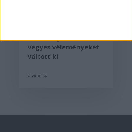
Tesla
A Tesla Cybercab
vegyes véleményeket
váltott ki
2024-10-14