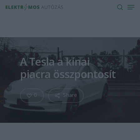
Men
Skip
to
search
main
content
A Tesla a kínai
piacra összpontosít
0
Share