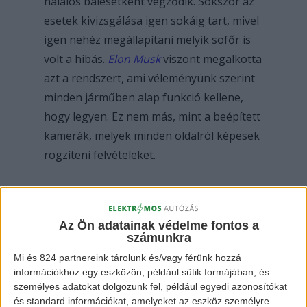
halálos balesetként végződik. Sokszor az
esetek kivizsgálása igen sokáig tart, mivel
igen nehéz megállapítani melyik sofőr is
volt a hibás.
Elon Musk
viszont megalkotta
azt a rendszert, ami véleményünk szerint
minden járműben alap funkció kellene,
hogy legyen. Ez nem más, mint a beépített
kamerák, melyek minden oldalról képesek
rögzíteni felvételeket.
A napokban ismét kikerült egy videó a
technológia hasznosságáról, mikor is egy
Az Ön adatainak védelme fontos a
SUV úgy döntött „csatába” keveredik egy
számunkra
Tesla
-val, nem gondolva a
Mi és 824 partnereink tárolunk és/vagy férünk hozzá
következményekre.
információkhoz egy eszközön, például sütik formájában, és
személyes adatokat dolgozunk fel, például egyedi azonosítókat
és standard információkat, amelyeket az eszköz személyre