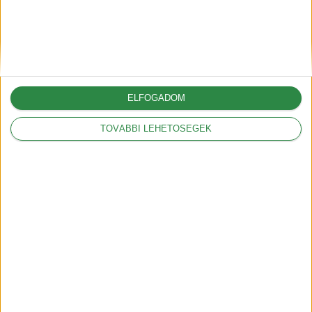
2025-06-30
A G6-tal hódít Európában az
XPeng
ELFOGADOM
2025-05-09
TOVÁBBI LEHETŐSÉGEK
A vámok akár 12.000
dollárral is növelhetik az
amerikai autók árát
2025-03-05
A Volkswagennek nem