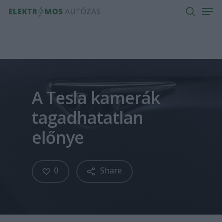
Men
Skip
to
search
main
content
A Tesla kamerák
tagadhatatlan
előnye
0
Share