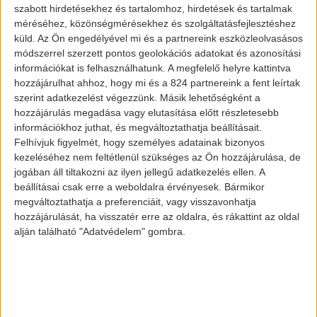
A hivatalos videó az esetről:
szabott hirdetésekhez és tartalomhoz, hirdetések és tartalmak
méréséhez, közönségmérésekhez és szolgáltatásfejlesztéshez
küld.
Az Ön engedélyével mi és a partnereink eszközleolvasásos
módszerrel szerzett pontos geolokációs adatokat és azonosítási
információkat is felhasználhatunk. A megfelelő helyre kattintva
hozzájárulhat ahhoz, hogy mi és a 824 partnereink a fent leírtak
szerint adatkezelést végezzünk. Másik lehetőségként a
hozzájárulás megadása vagy elutasítása előtt részletesebb
információkhoz juthat, és megváltoztathatja beállításait.
Felhívjuk figyelmét, hogy személyes adatainak bizonyos
kezeléséhez nem feltétlenül szükséges az Ön hozzájárulása, de
jogában áll tiltakozni az ilyen jellegű adatkezelés ellen. A
beállításai csak erre a weboldalra érvényesek. Bármikor
megváltoztathatja a preferenciáit, vagy visszavonhatja
hozzájárulását, ha visszatér erre az oldalra, és rákattint az oldal
alján található "Adatvédelem" gombra.