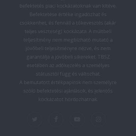
befektetés piaci kockázatoknak van kitéve.
Befektetése értéke ingadozhat és
csökkenhet, és fennáll a tőkevesztés (akár
teljes veszteség) kockázata. A múltbeli
teljesítmény nem megbízható mutató a
jövőbeli teljesítményre nézve, és nem
garantálja a jövőbeli sikereket. TBSZ
esetében az adókezelés a személyes
státusztól függ és változhat.
A bemutatott értékpapírok nem személyre
szóló befektetési ajánlások, és jelentős
kockázatot hordozhatnak.
twitter
facebook
youtube
instagram