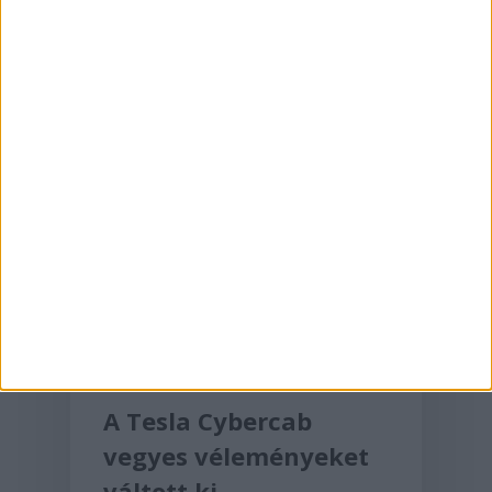
2024-11-10
Tesla
A Tesla Cybercab
vegyes véleményeket
váltott ki