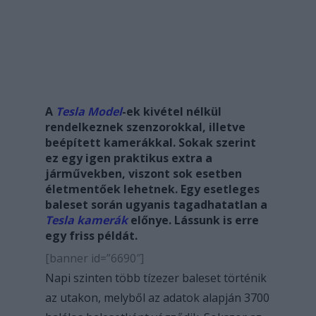
A
Tesla Model
-ek kivétel nélkül
rendelkeznek szenzorokkal, illetve
beépített kamerákkal. Sokak szerint
ez egy igen praktikus extra a
járművekben, viszont sok esetben
életmentőek lehetnek. Egy esetleges
baleset során ugyanis tagadhatatlan a
Tesla kamerák
előnye. Lássunk is erre
egy friss példát.
[banner id=”6690″]
Napi szinten több tízezer baleset történik
az utakon, melyből az adatok alapján 3700