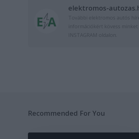
elektromos-autozas.
További elektromos autós hír
információkért kövess minket
INSTAGRAM
oldalon.
Recommended For You