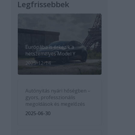
Legfrissebbek
Európába is érkezik a
hétszemélyes Model Y
2025-12-14
Autónyitás nyári hőségben –
gyors, professzionális
megoldások és megelőzés
2025-06-30