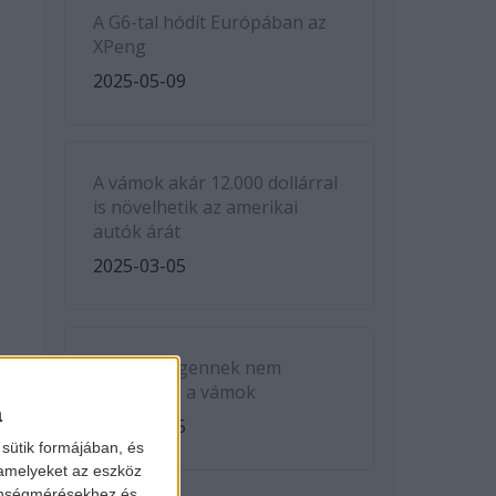
A G6-tal hódít Európában az
XPeng
2025-05-09
A vámok akár 12.000 dollárral
is növelhetik az amerikai
autók árát
2025-03-05
A Volkswagennek nem
kedveznek a vámok
a
2025-03-05
sütik formájában, és
 amelyeket az eszköz
zönségmérésekhez és