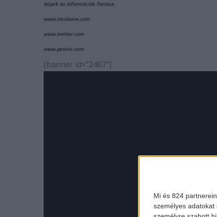
Képek és információk forrása:
www.insideevs.com
www.twitter.com
www.pexels.com
[banner id=”2467″]
Mi és 824 partnerein
személyes adatokat d
személyre szabott h