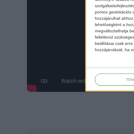
szolgáltatásfejleszté
pontos geolokációs a
hozzájárulhat ahhoz,
lehetőségként a hozz
megváltoztathatja beá
feltétlenül szükséges
beállításai csak err
hozzájárulását, ha vi
TOV