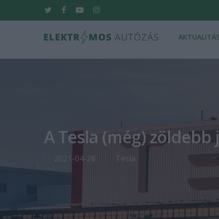
Skip
twitter
facebook
youtube
instagram
to
main
AKTUALITÁ
content
Hit enter to search or ESC to close
A Tesla (még) zöldebb 
2021-04-28
Tesla