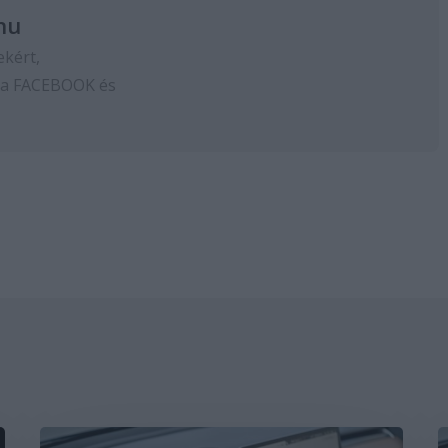
hu
ekért,
 a
FACEBOOK
és