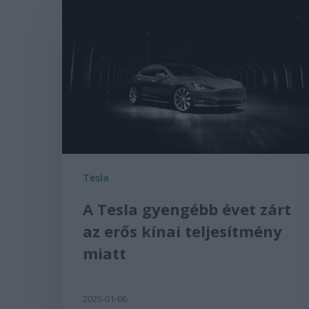
Tesla
A Tesla gyengébb évet zárt
az erős kínai teljesítmény
miatt
2025-01-06