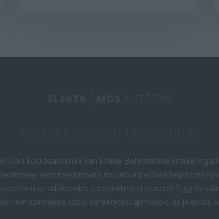
Fontos kockázati tájékoztatás
 piaci kockázatoknak van kitéve. Befektetése értéke ingado
teljesítmény nem megbízható mutató a jövőbeli teljesítményre
esetében az adókezelés a személyes státusztól függ és vált
ok nem személyre szóló befektetési ajánlások, és jelentős 