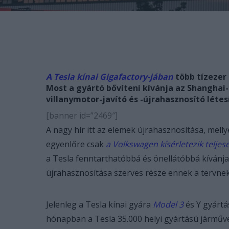
A Tesla kínai Gigafactory-jában
több tízezer
Most a gyártó bővíteni kívánja az Shangha
villanymotor-javító és -újrahasznosító lét
[banner id=”2469″]
A nagy hír itt az elemek újrahasznosítása, melly
egyenlőre csak
a Volkswagen kísérletezik telje
a Tesla fenntarthatóbbá és önellátóbbá kívánja
újrahasznosítása szerves része ennek a tervnek
Jelenleg a Tesla kínai gyára
Model 3
és Y gyártá
hónapban a Tesla 35.000 helyi gyártású járműve