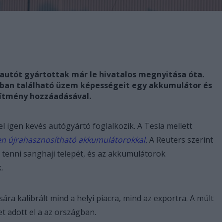
 autót gyártottak már le hivatalos megnyitása óta.
i-ban található üzem képességeit egy akkumulátor és
esítmény hozzáadásával.
el igen kevés autógyártó foglalkozik. A Tesla mellett
sen újrahasznosítható akkumulátorokkal
.
A Reuters szerint
 tenni sanghaji telepét, és az akkumulátorok
.
sára kalibrált mind a helyi piacra, mind az exportra. A múlt
t adott el a az országban.