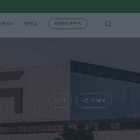
search
NELEM
TESLA
BEFEKTETÉS
0
Share