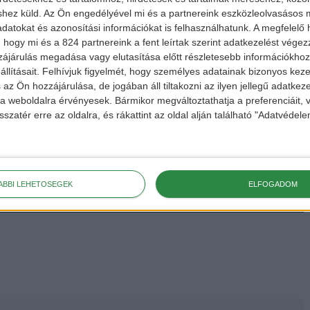
shez küld.
Az Ön engedélyével mi és a partnereink eszközleolvasásos m
datokat és azonosítási információkat is felhasználhatunk. A megfelelő h
 hogy mi és a 824 partnereink a fent leírtak szerint adatkezelést vége
ájárulás megadása vagy elutasítása előtt részletesebb információkhoz 
llításait.
Felhívjuk figyelmét, hogy személyes adatainak bizonyos ke
 az Ön hozzájárulása, de jogában áll tiltakozni az ilyen jellegű adatkeze
e a weboldalra érvényesek. Bármikor megváltoztathatja a preferenciáit,
sszatér erre az oldalra, és rákattint az oldal alján található "Adatvéde
ÁBBI LEHETŐSÉGEK
ELFOGADOM