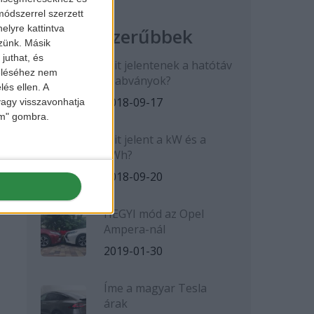
ódszerrel szerzett
elyre kattintva
Legnépszerűbbek
zzünk. Másik
juthat, és
Mit jelentenek a hatótáv
zeléséhez nem
szabványok?
lés ellen. A
2018-09-17
 vagy visszavonhatja
lem" gombra.
Mit jelent a kW és a
kWh?
2018-09-20
HEGYI mód az Opel
Ampera-nál
2019-01-30
Íme a magyar Tesla
árak