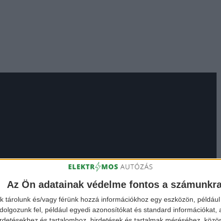
Az Ön adatainak védelme fontos a számunkr
k tárolunk és/vagy férünk hozzá információkhoz egy eszközön, például 
olgozunk fel, például egyedi azonosítókat és standard információkat,
irdetésekhez és tartalomhoz, hirdetések és tartalmak méréséhez, kö