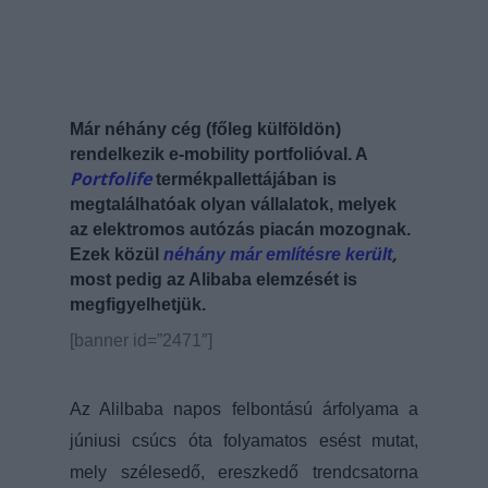
Már néhány cég (főleg külföldön)
rendelkezik e-mobility portfolióval. A
Portfolife
t
ermékpallettájában is
megtalálhatóak olyan vállalatok, melyek
az elektromos autózás piacán mozognak.
,
Ezek közül
néhány már említésre került
most pedig az Alibaba elemzését is
megfigyelhetjük.
[banner id=”2471″]
Az Alilbaba napos felbontású árfolyama a
júniusi csúcs óta folyamatos esést mutat,
mely szélesedő, ereszkedő trendcsatorna