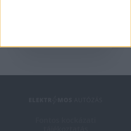
2022 a NIO éve lesz a
piacon?
2021-03-24
Fontos kockázati
tájékoztatás