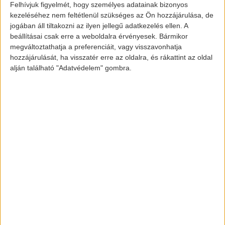
kellene lennie. Emelkedés során
Felhívjuk figyelmét, hogy személyes adatainak bizonyos
kezeléséhez nem feltétlenül szükséges az Ön hozzájárulása, de
ellenállásokra az ereszkedő csatorna felső
jogában áll tiltakozni az ilyen jellegű adatkezelés ellen. A
száránál számíthatunk. Mozgóátlagok közül
beállításai csak erre a weboldalra érvényesek. Bármikor
a 200 napos tűnik markánsnak, az 50 és 120
megváltoztathatja a preferenciáit, vagy visszavonhatja
hozzájárulását, ha visszatér erre az oldalra, és rákattint az oldal
napos az esés során nem voltak jelentős
alján található "Adatvédelem" gombra.
támasznak nevezhetők.
A 2017-es rés betöltése a 161,8%-os
elsődleges Fibonacci-célára is egyben, ott
várható a következő erős támasz,
amennyiben az árfolyamesés folytatódna. Az
indikátorok egyelőre vételi jelzésen állnak,
de eléggé ellaposodtak, jelenleg a
határozatlanság vehető ki belőlük. A célárak
125 és 165, attól függően, merre indul meg
az Alibaba árfolyama.