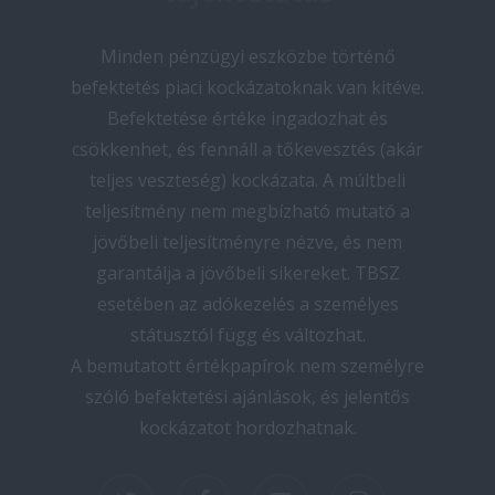
Minden pénzügyi eszközbe történő
befektetés piaci kockázatoknak van kitéve.
Befektetése értéke ingadozhat és
csökkenhet, és fennáll a tőkevesztés (akár
teljes veszteség) kockázata. A múltbeli
teljesítmény nem megbízható mutató a
jövőbeli teljesítményre nézve, és nem
garantálja a jövőbeli sikereket. TBSZ
esetében az adókezelés a személyes
státusztól függ és változhat.
A bemutatott értékpapírok nem személyre
szóló befektetési ajánlások, és jelentős
kockázatot hordozhatnak.
twitter
facebook
youtube
instagram