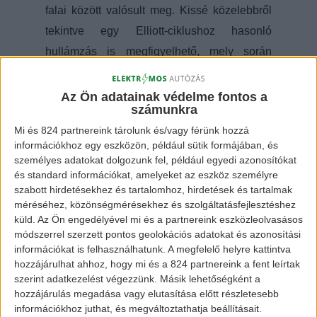
falai között valósult meg. Kissé közelebbről
tekintve egy Elliott-ciklushoz hasonló
hullámzás is megfigyelhető, mely során
elérte a mélypontot és most várhatóan ismét
tud majd emelkedni. Ez nyilván csak elvi
Az Ön adatainak védelme fontos a
számunkra
lehetőség, amennyiben helyes a diagnózis.
Mi és 824 partnereink tárolunk és/vagy férünk hozzá
Azonban ha a piac nem elégedett meg
információkhoz egy eszközön, például sütik formájában, és
ekkora zuhanással, akkor hiába látjuk bele
személyes adatokat dolgozunk fel, például egyedi azonosítókat
az Elliott-hullámokat, nincs jelentősége.
és standard információkat, amelyeket az eszköz személyre
szabott hirdetésekhez és tartalomhoz, hirdetések és tartalmak
Pedig az elvi mélypont nagyon szépen
méréséhez, közönségmérésekhez és szolgáltatásfejlesztéshez
berajzolható a 2017 nyári rés tetejéhez, ami
küld.
Az Ön engedélyével mi és a partnereink eszközleolvasásos
módszerrel szerzett pontos geolokációs adatokat és azonosítási
egyben a 2017 év elejétől tartó nagy
információkat is felhasználhatunk. A megfelelő helyre kattintva
emelkedő hullámra szerkeszthető Fibonacci-
hozzájárulhat ahhoz, hogy mi és a 824 partnereink a fent leírtak
szintek 61,8%-os ideális korrekciós szintje is
szerint adatkezelést végezzünk. Másik lehetőségként a
hozzájárulás megadása vagy elutasítása előtt részletesebb
egyben. Ezek alapján itt erős támasznak
információkhoz juthat, és megváltoztathatja beállításait.