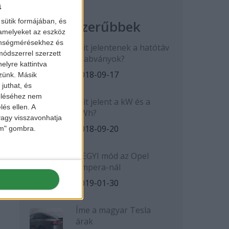
a
sütik formájában, és
Legnépszerűbbek
 amelyeket az eszköz
zönségmérésekhez és
Mit jelentenek a hatótáv
ódszerrel szerzett
szabványok?
elyre kattintva
2018-09-17
zzünk. Másik
juthat, és
zeléséhez nem
Mit jelent a kW és a
lés ellen. A
kWh?
 vagy visszavonhatja
2018-09-20
lem" gombra.
HEGYI mód az Opel
Ampera-nál
2019-01-30
Íme a magyar Tesla
árak