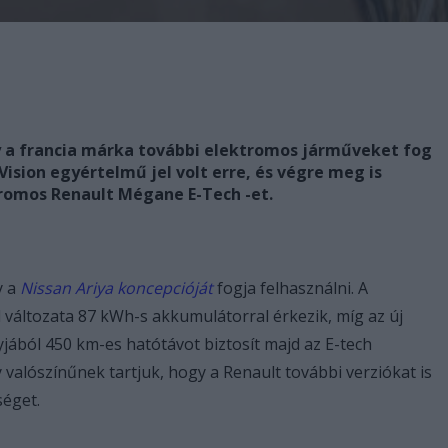
y a francia márka további elektromos járműveket fog
ision egyértelmű jel volt erre, és végre meg is
tromos Renault Mégane E-Tech -et.
y a
Nissan Ariya koncepcióját
fogja felhasználni. A
változata 87 kWh-s akkumulátorral érkezik, míg az új
yjából 450 km-es hatótávot biztosít majd az E-tech
y valószínűnek tartjuk, hogy a Renault további verziókat is
séget.