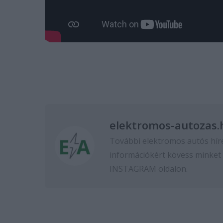
elektromos-autozas.
További elektromos autós hír
információkért kövess minket
INSTAGRAM
oldalon.