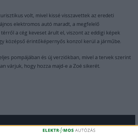
urisztikus volt, mivel kissé visszavettek az eredeti
dizájnos elektromos autó maradt, a megfelelő
 térről a cég keveset árult el, viszont az eddigi képek
egy középső érintőképernyős konzol kerül a járműbe.
ljes pompájában és új verziókban, mivel a tervek szerint
ian várjuk, hogy hozza majd-e a Zoé sikerét.