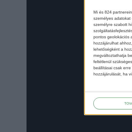
Mi és 824 partnerein
személyes adatokat d
személyre szabott h
szolgáltatásfejleszté
pontos geolokációs a
hozzájárulhat ahhoz,
lehetőségként a hozz
megváltoztathatja beá
feltétlenül szükséges
beállításai csak err
hozzájárulását, ha vi
TOV