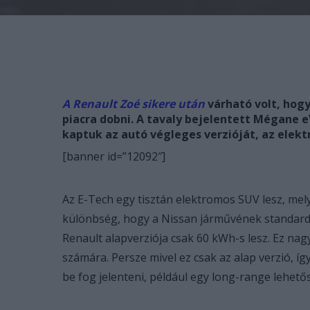
A Renault Zoé sikere után
várható volt, hog
piacra dobni. A tavaly bejelentett Mégane eV
kaptuk az autó végleges verzióját, az elek
[banner id=”12092″]
Az E-Tech egy tisztán elektromos SUV lesz, mel
különbség, hogy a Nissan járművének standard 
Renault alapverziója csak 60 kWh-s lesz. Ez nag
számára. Persze mivel ez csak az alap verzió, íg
be fog jelenteni, például egy long-range lehető