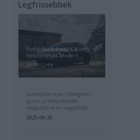
Legfrissebbek
Európába is érkezik a
hétszemélyes Model Y
2025-12-14
Autónyitás nyári hőségben –
gyors, professzionális
megoldások és megelőzés
2025-06-30