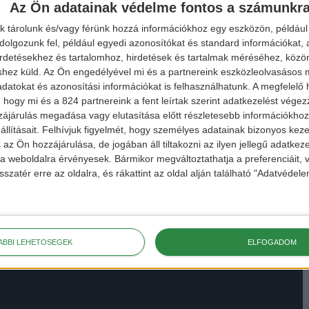
Az Ön adatainak védelme fontos a számunkr
k tárolunk és/vagy férünk hozzá információkhoz egy eszközön, például 
olgozunk fel, például egyedi azonosítókat és standard információkat,
irdetésekhez és tartalomhoz, hirdetések és tartalmak méréséhez, kö
shez küld.
Az Ön engedélyével mi és a partnereink eszközleolvasásos m
datokat és azonosítási információkat is felhasználhatunk. A megfelelő h
 hogy mi és a 824 partnereink a fent leírtak szerint adatkezelést vége
ájárulás megadása vagy elutasítása előtt részletesebb információkhoz 
llításait.
Felhívjuk figyelmét, hogy személyes adatainak bizonyos ke
 az Ön hozzájárulása, de jogában áll tiltakozni az ilyen jellegű adatkeze
e a weboldalra érvényesek. Bármikor megváltoztathatja a preferenciáit,
sszatér erre az oldalra, és rákattint az oldal alján található "Adatvéde
ÁBBI LEHETŐSÉGEK
ELFOGADOM