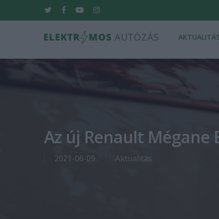
Skip
twitter
facebook
youtube
instagram
to
main
AKTUALITÁ
content
Hit enter to search or ESC to close
Az új Renault Mégane 
2021-06-09
Aktualitás