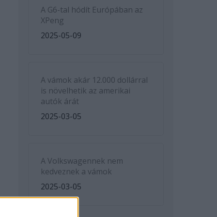
A G6-tal hódít Európában az
XPeng
2025-05-09
A vámok akár 12.000 dollárral
is növelhetik az amerikai
autók árát
2025-03-05
A Volkswagennek nem
kedveznek a vámok
2025-03-05