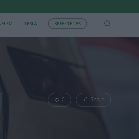
search
NELEM
TESLA
BEFEKTETÉS
0
Share