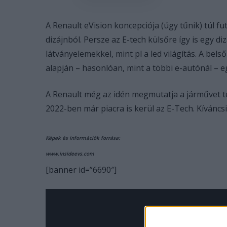
A Renault eVision koncepciója (úgy tűnik) túl fut
dizájnból. Persze az E-tech külsőre így is egy 
látványelemekkel, mint pl a led világítás. A belső
alapján – hasonlóan, mint a többi e-autónál – 
A Renault még az idén megmutatja a járművet te
2022-ben már piacra is kerül az E-Tech. Kíváncs
Képek és információk forrása:
www.insideevs.com
[banner id=”6690″]