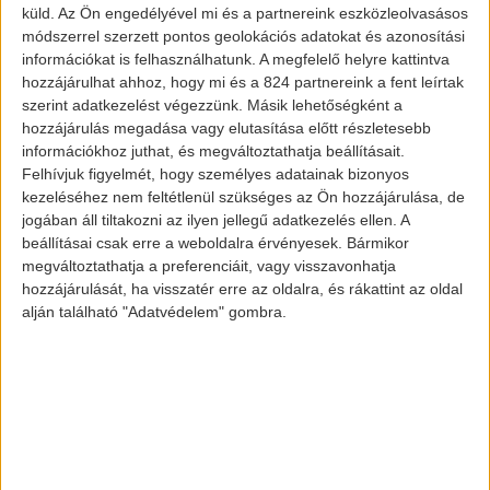
küld.
Az Ön engedélyével mi és a partnereink eszközleolvasásos
módszerrel szerzett pontos geolokációs adatokat és azonosítási
információkat is felhasználhatunk. A megfelelő helyre kattintva
Mercedes EQA
hozzájárulhat ahhoz, hogy mi és a 824 partnereink a fent leírtak
szerint adatkezelést végezzünk. Másik lehetőségként a
hozzájárulás megadása vagy elutasítása előtt részletesebb
információkhoz juthat, és megváltoztathatja beállításait.
Nem véletlen, hogy a szériagyártáshoz a
Felhívjuk figyelmét, hogy személyes adatainak bizonyos
kezeléséhez nem feltétlenül szükséges az Ön hozzájárulása, de
GLA-t választották: egy ilyen magasabb
jogában áll tiltakozni az ilyen jellegű adatkezelés ellen. A
építésű modell esetében több hely marad
beállításai csak erre a weboldalra érvényesek. Bármikor
a beépített akkucsomagnak. Gyártása a
megváltoztathatja a preferenciáit, vagy visszavonhatja
hozzájárulását, ha visszatér erre az oldalra, és rákattint az oldal
hírek alapján még az idei év végén
alján található "Adatvédelem" gombra.
megkezdődik, Franciaországban, így nagy
eséllyel már 2021-2022 körül láthatjuk
majd a piacon a járművet. Persze addig
biztosan meg fog fordulni egy
autós
bemutatón
, amiben talán többet is
elárulnak majd az EQA-ról.