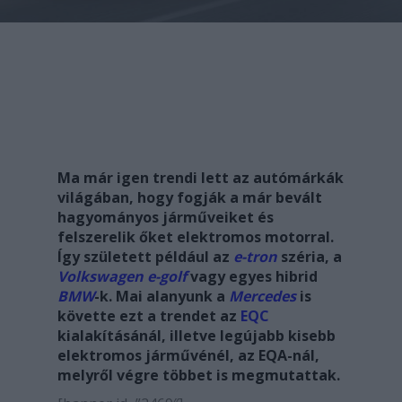
Ma már igen trendi lett az autómárkák
világában, hogy fogják a már bevált
hagyományos járműveiket és
felszerelik őket elektromos motorral.
Így született például az
e-tron
széria, a
Volkswagen
e-golf
vagy egyes hibrid
BMW
-k. Mai alanyunk a
Mercedes
is
követte ezt a trendet az
EQC
kialakításánál, illetve legújabb kisebb
elektromos járművénél, az EQA-nál,
melyről végre többet is megmutattak.