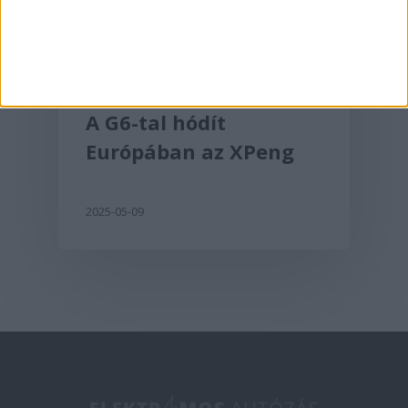
Aktualitás
A G6-tal hódít
Európában az XPeng
2025-05-09