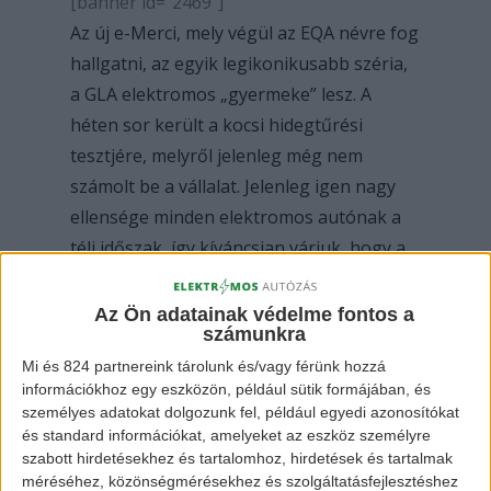
[banner id=”2469″]
Az új e-Merci, mely végül az EQA névre fog
hallgatni, az egyik legikonikusabb széria,
a GLA elektromos „gyermeke” lesz. A
héten sor került a kocsi hidegtűrési
tesztjére, melyről jelenleg még nem
számolt be a vállalat. Jelenleg igen nagy
ellensége minden elektromos autónak a
téli időszak, így kíváncsian várjuk, hogy a
Mercedes vajon előrukkol-e valami
frappáns megoldással.
Az Ön adatainak védelme fontos a
számunkra
Mi és 824 partnereink tárolunk és/vagy férünk hozzá
információkhoz egy eszközön, például sütik formájában, és
személyes adatokat dolgozunk fel, például egyedi azonosítókat
és standard információkat, amelyeket az eszköz személyre
szabott hirdetésekhez és tartalomhoz, hirdetések és tartalmak
méréséhez, közönségmérésekhez és szolgáltatásfejlesztéshez