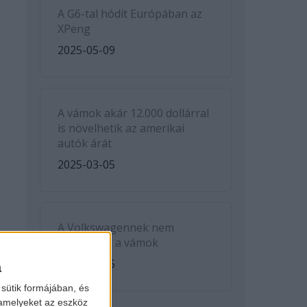
A G6-tal hódít Európában az
XPeng
2025-05-09
A vámok akár 12.000 dollárral
is növelhetik az amerikai
autók árát
2025-03-05
A Volkswagennek nem
kedveznek a vámok
2025-03-05
a
sütik formájában, és
 amelyeket az eszköz