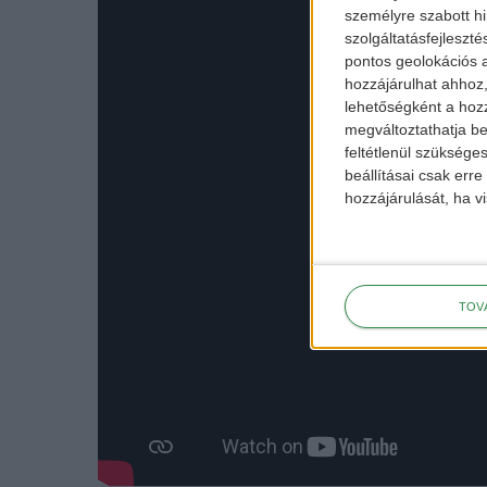
személyre szabott h
szolgáltatásfejleszté
pontos geolokációs a
hozzájárulhat ahhoz,
lehetőségként a hozz
megváltoztathatja beá
feltétlenül szükséges
beállításai csak err
hozzájárulását, ha vi
TOV