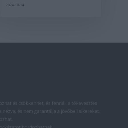
2024-10-14
zhat és csökkenhet, és fennáll a tőkevesztés
 nézve, és nem garantálja a jövőbeli sikereket.
ozhat.
kockázatot hordozhatnak.