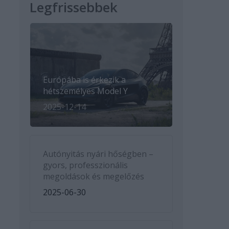
Legfrissebbek
Európába is érkezik a
hétszemélyes Model Y
2025-12-14
Autónyitás nyári hőségben –
gyors, professzionális
megoldások és megelőzés
2025-06-30