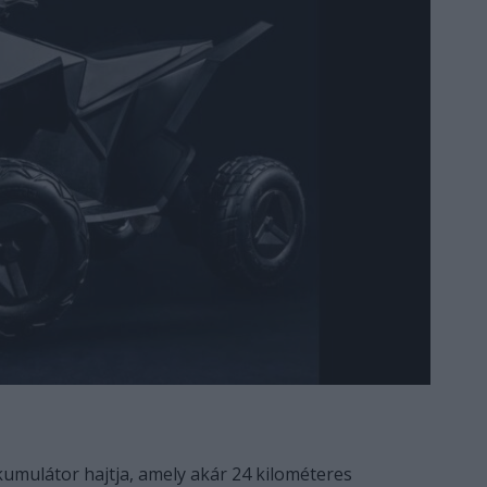
kkumulátor hajtja, amely akár 24 kilométeres