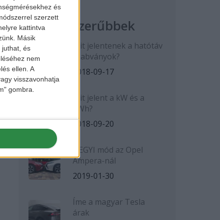
zönségmérésekhez és
ódszerrel szerzett
Legnépszerűbbek
elyre kattintva
zzünk. Másik
Mit jelentenek a hatótáv
juthat, és
szabványok?
zeléséhez nem
lés ellen. A
2018-09-17
 vagy visszavonhatja
lem" gombra.
Mit jelent a kW és a
kWh?
2018-09-20
HEGYI mód az Opel
Ampera-nál
2019-01-30
Íme a magyar Tesla
árak