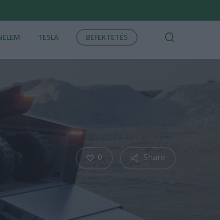
search
NELEM
TESLA
BEFEKTETÉS
0
Share