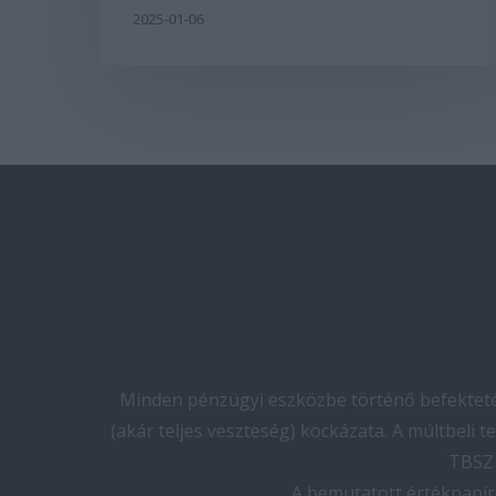
2025-01-06
Minden pénzügyi eszközbe történő befektetés
(akár teljes veszteség) kockázata. A múltbeli 
TBSZ 
A bemutatott értékpapír