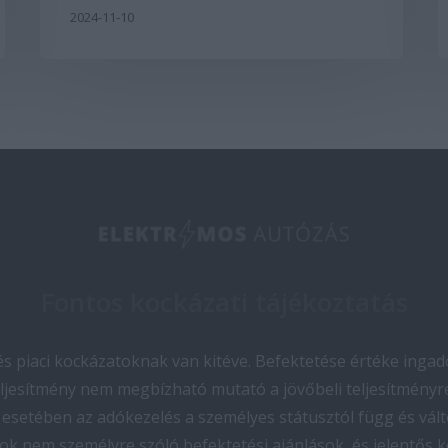
2024-11-10
Fontos kockázati tájékoztatás
 piaci kockázatoknak van kitéve. Befektetése értéke ingado
teljesítmény nem megbízható mutató a jövőbeli teljesítményre
esetében az adókezelés a személyes státusztól függ és vált
ok nem személyre szóló befektetési ajánlások, és jelentős 