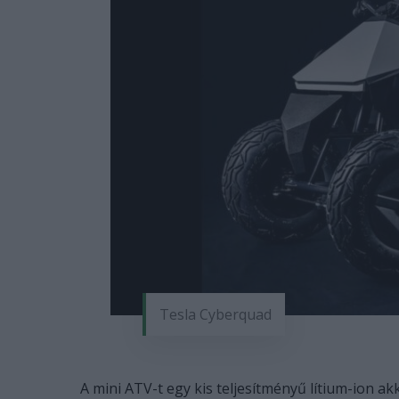
Tesla Cyberquad
A mini ATV-t egy kis teljesítményű lítium-ion a