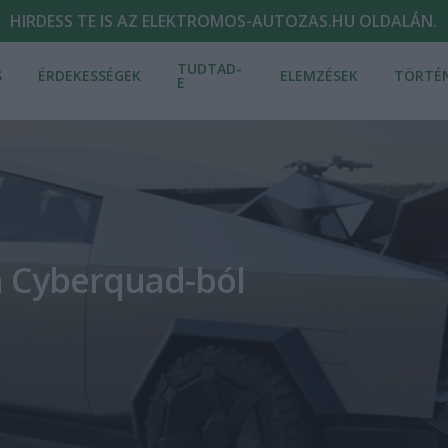
HIRDESS TE IS AZ ELEKTROMOS-AUTOZAS.HU OLDALÁN.
TUDTAD-
S
ÉRDEKESSÉGEK
ELEMZÉSEK
TÖRTÉ
E
 a Cyberquad-ból