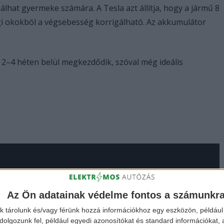
lhat gyermeke számára. A Tesla azt állítja, hogy a jármű 8
i okokból a végsebesség korrigálható. Az akkumulátor
sa 2–4 héten belül megkezdődik, szóval még ideális
Az Ön adatainak védelme fontos a számunkr
k tárolunk és/vagy férünk hozzá információkhoz egy eszközön, például 
olgozunk fel, például egyedi azonosítókat és standard információkat,