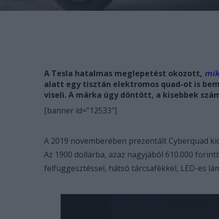
A Tesla hatalmas meglepetést okozott,
mik
alatt egy tisztán elektromos quad-ot is be
viseli. A márka úgy döntött, a kisebbek szá
[banner id=”12533″]
A 2019 novemberében prezentált Cyberquad kics
Az 1900 dollárba, azaz nagyjából 610.000 forintb
felfüggesztéssel, hátsó tárcsafékkel, LED-es lá