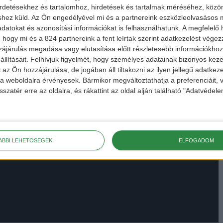
irdetésekhez és tartalomhoz, hirdetések és tartalmak méréséhez, kö
shez küld.
Az Ön engedélyével mi és a partnereink eszközleolvasásos m
datokat és azonosítási információkat is felhasználhatunk. A megfelelő h
 hogy mi és a 824 partnereink a fent leírtak szerint adatkezelést vége
ájárulás megadása vagy elutasítása előtt részletesebb információkhoz 
llításait.
Felhívjuk figyelmét, hogy személyes adatainak bizonyos ke
 az Ön hozzájárulása, de jogában áll tiltakozni az ilyen jellegű adatkeze
e a weboldalra érvényesek. Bármikor megváltoztathatja a preferenciáit,
sszatér erre az oldalra, és rákattint az oldal alján található "Adatvéde
ÁBBI LEHETŐSÉGEK
ELFOGADOM