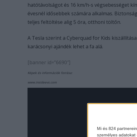
hatótávolságot és 16 km/h-s végsebességet kíná
évesnél idősebbek számára alkalmas. Biztonság
teljes feltöltése alig 5 óra, otthoni töltőn.
A Tesla szerint a Cyberquad for Kids kiszállítá
karácsonyi ajándék lehet a fa alá.
[banner id=”6690″]
Képek és információk forrása:
www.insideevs.com
Mi és 824 partnerein
személyes adatokat d