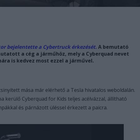
or bejelentette a Cybertruck érkezését.
A bemutató
mutatott a cég a járműhöz, mely a Cyberquad nevet
mára is kedvez most ezzel a járművel.
inyített mása már elérhető a Tesla hivatalos weboldalán.
a kerülő Cyberquad for Kids teljes acélvázzal, állítható
mpákkal és párnázott üléssel érkezett a paicra.