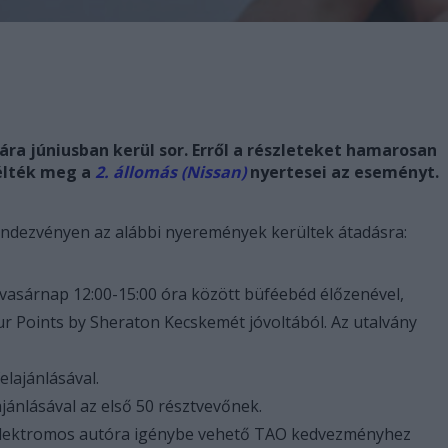
ára júniusban kerül sor. Erről a részleteket hamarosan
 élték meg a
2. állomás (Nissan)
nyertesei az eseményt.
endezvényen az alábbi nyeremények kerültek átadásra:
vasárnap 12:00-15:00 óra között büféebéd élőzenével,
ur Points by Sheraton Kecskemét jóvoltából. Az utalvány
lajánlásával.
jánlásával az első 50 résztvevőnek.
 elektromos autóra igénybe vehető TAO kedvezményhez