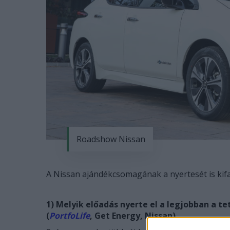
Roadshow Nissan
A Nissan ajándékcsomagának a nyertesét is kifag
1) Melyik előadás nyerte el a legjobban a te
(
PortfoLife
, Get Energy, Nissan)