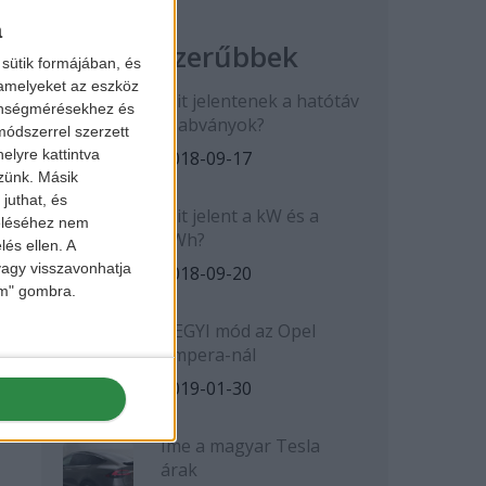
a
Legnépszerűbbek
sütik formájában, és
 amelyeket az eszköz
Mit jelentenek a hatótáv
zönségmérésekhez és
szabványok?
ódszerrel szerzett
elyre kattintva
2018-09-17
zzünk. Másik
juthat, és
Mit jelent a kW és a
zeléséhez nem
kWh?
lés ellen. A
 vagy visszavonhatja
2018-09-20
lem" gombra.
HEGYI mód az Opel
Ampera-nál
2019-01-30
Íme a magyar Tesla
árak