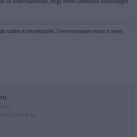
ám az ismerőseimnek, hogy minél szélesebb közönséget
ák találni az érdeklődők. Természetesen most is lehet
hu
ekért,
 a
FACEBOOK
és