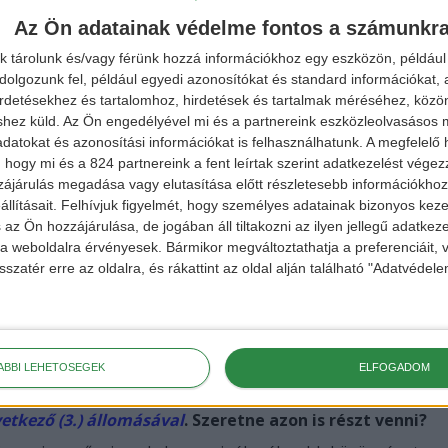
séget a Nissan előadás adta. Nagyon sok értékes
Az Ön adatainak védelme fontos a számunkr
k tárolunk és/vagy férünk hozzá információkhoz egy eszközön, például 
olgozunk fel, például egyedi azonosítókat és standard információkat,
ék az esemény végén?
irdetésekhez és tartalomhoz, hirdetések és tartalmak méréséhez, kö
szervezők, mindamellett, hogy nagyon jó helyen volt
shez küld.
Az Ön engedélyével mi és a partnereink eszközleolvasásos m
datokat és azonosítási információkat is felhasználhatunk. A megfelelő h
 gépjárművek kipróbálása is.
 hogy mi és a 824 partnereink a fent leírtak szerint adatkezelést vége
ájárulás megadása vagy elutasítása előtt részletesebb információkhoz 
llításait.
Felhívjuk figyelmét, hogy személyes adatainak bizonyos ke
bility jelentőségéről?
 az Ön hozzájárulása, de jogában áll tiltakozni az ilyen jellegű adatkeze
k a teljes életciklusra vetített előnyét környezetünk, és
e a weboldalra érvényesek. Bármikor megváltoztathatja a preferenciáit,
sszatér erre az oldalra, és rákattint az oldal alján található "Adatvéde
rolni, esetleg pályázni rá?
 folyamatban lévő fejlesztésekre érdemes még megvárni.
ÁBBI LEHETŐSÉGEK
ELFOGADOM
tkező (3.) állomásával
. Szeretne azon is részt venni?