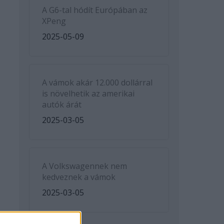
A G6-tal hódít Európában az
XPeng
2025-05-09
A vámok akár 12.000 dollárral
is növelhetik az amerikai
autók árát
2025-03-05
A Volkswagennek nem
kedveznek a vámok
2025-03-05