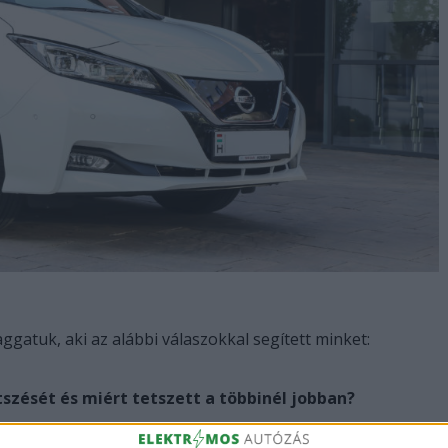
gatuk, aki az alábbi válaszokkal segített minket:
tszését és miért tetszett a többinél jobban?