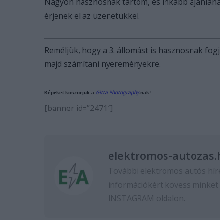
Nagyon hasznosnak tartom, és inkább ajánlan
érjenek el az üzenetükkel.
Reméljük, hogy a 3. állomást is hasznosnak fogj
majd számítani nyereményekre.
Gitta Photography
Képeket köszönjük a
-nak!
[banner id=”2471″]
elektromos-autozas.
További elektromos autós hír
információkért kövess minket
INSTAGRAM
oldalon.