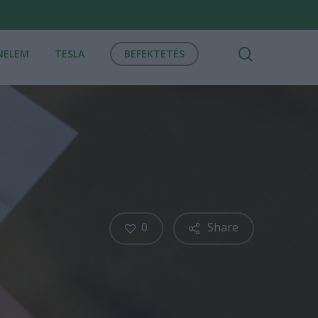
search
NELEM
TESLA
BEFEKTETÉS
0
Share