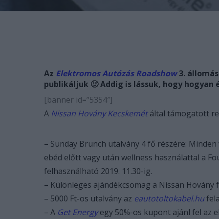
Az
Elektromos Autózás Roadshow
3. állomás
publikáljuk 🙂 Addig is lássuk, hogy hogyan
[banner id=”5354″]
A
Nissan Hovány Kecskemét
által támogatott r
– Sunday Brunch utalvány 4 fő részére: Minden 
ebéd előtt vagy után wellness használattal a Fo
felhasználható 2019. 11.30-ig.
– Különleges ajándékcsomag a Nissan Hovány fe
– 5000 Ft-os utalvány az
eautotoltokabel.hu
fela
– A
Get Energy
egy 50%-os kupont ajánl fel az