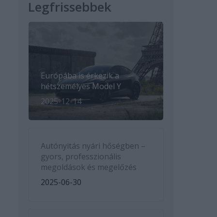
Legfrissebbek
Európába is érkezik a
hétszemélyes Model Y
2025-12-14
Autónyitás nyári hőségben –
gyors, professzionális
megoldások és megelőzés
2025-06-30