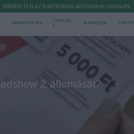
HIRDESS TE IS AZ ELEKTROMOS-AUTOZAS.HU OLDALÁN.
TUDTAD-
S
ÉRDEKESSÉGEK
ELEMZÉSEK
TÖRTÉ
E
adshow 2. állomását?