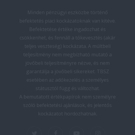
Minden pénzügyi eszközbe történő
befektetés piaci kockázatoknak van kitéve.
Befektetése értéke ingadozhat és
csökkenhet, és fennáll a tőkevesztés (akár
teljes veszteség) kockázata. A múltbeli
teljesítmény nem megbízható mutató a
jövőbeli teljesítményre nézve, és nem
garantálja a jövőbeli sikereket. TBSZ
esetében az adókezelés a személyes
státusztól függ és változhat.
A bemutatott értékpapírok nem személyre
szóló befektetési ajánlások, és jelentős
kockázatot hordozhatnak.
twitter
facebook
youtube
instagram