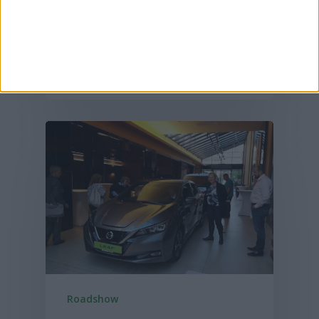
állomását?
2019-05-22
Roadshow