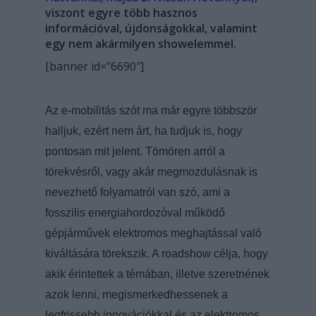
viszont egyre több hasznos
információval, újdonságokkal, valamint
egy nem akármilyen showelemmel.
[banner id=”6690″]
Az e-mobilitás szót ma már egyre többször
halljuk, ezért nem árt, ha tudjuk is, hogy
pontosan mit jelent. Tömören arról a
törekvésről, vagy akár megmozdulásnak is
nevezhető folyamatról van szó, ami a
fosszilis energiahordozóval működő
gépjárművek elektromos meghajtással való
kiváltására törekszik. A roadshow célja, hogy
akik érintettek a témában, illetve szeretnének
azok lenni, megismerkedhessenek a
legfrissebb innovációkkal és az elektromos