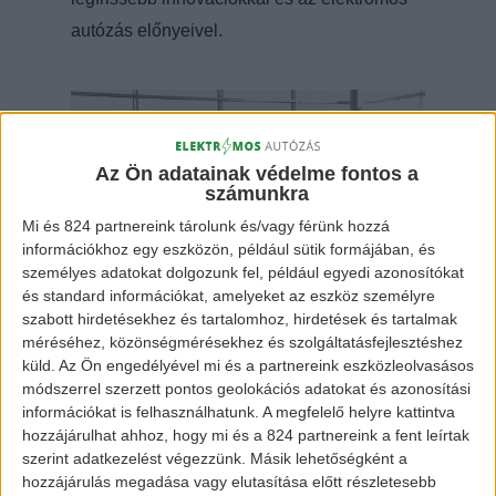
autózás előnyeivel.
Az Ön adatainak védelme fontos a
számunkra
Mi és 824 partnereink tárolunk és/vagy férünk hozzá
információkhoz egy eszközön, például sütik formájában, és
személyes adatokat dolgozunk fel, például egyedi azonosítókat
és standard információkat, amelyeket az eszköz személyre
szabott hirdetésekhez és tartalomhoz, hirdetések és tartalmak
Fotó:
Gitta Photography
méréséhez, közönségmérésekhez és szolgáltatásfejlesztéshez
küld.
Az Ön engedélyével mi és a partnereink eszközleolvasásos
módszerrel szerzett pontos geolokációs adatokat és azonosítási
információkat is felhasználhatunk. A megfelelő helyre kattintva
A
HardBeat Duo
akusztikus felvezetése alatt
hozzájárulhat ahhoz, hogy mi és a 824 partnereink a fent leírtak
érkeztek a vendégek, akik ismét egy 5000 Ft-
szerint adatkezelést végezzünk. Másik lehetőségként a
os utalványt kaptak az
Eauto Töltőkábel
hozzájárulás megadása vagy elutasítása előtt részletesebb