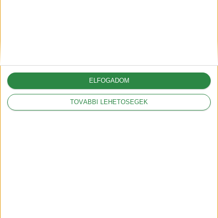
Borító- és kiemelt kép:
Gitta Photography
További partnerek:
PNGN
Gibbon Games
www.ertekpapirszamla.hu
ELFOGADOM
Eauto Töltőkábel
TOVÁBBI LEHETŐSÉGEK
[banner id=”2471″]
elektromos-autozas.hu
További elektromos autós hírekért,