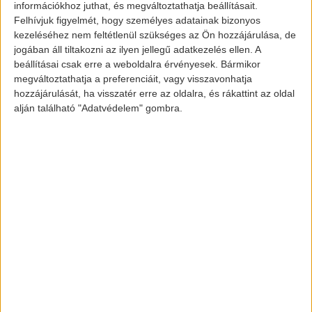
információkhoz juthat, és megváltoztathatja beállításait.
jóvoltából.
A rendkívüli légkört a kellemes
Felhívjuk figyelmét, hogy személyes adatainak bizonyos
koncert mellett csalogató finomságokkal telt
kezeléséhez nem feltétlenül szükséges az Ön hozzájárulása, de
jogában áll tiltakozni az ilyen jellegű adatkezelés ellen. A
asztalok is biztosították, a szemrevaló,
beállításai csak erre a weboldalra érvényesek. Bármikor
egyben környezettudatos járgányok mellett.
megváltoztathatja a preferenciáit, vagy visszavonhatja
Ezen felül játékok, különleges nyeremények
hozzájárulását, ha visszatér erre az oldalra, és rákattint az oldal
alján található "Adatvédelem" gombra.
és kedvezmények is emelték a rendezvény
hangulatát a lebilincselő előadások során.
A közel 60 fős közönség a kánikula ellenére
jött el a
Hyundai Hatvan
szalonjába, és
figyelemmel kísérte végig a
PortfoLife
gazdasági beszámolóját. Az elektromos
autózás előnyei között azonban ugyanis nem
csupán a környezetvédelemről kell szót
ejtenünk. Ugyanis ez az irány befektetésként
is megállja a helyét, és hatalmas potenciált