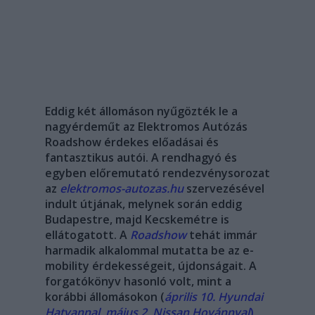
Eddig két állomáson nyűgözték le a
nagyérdeműt az Elektromos Autózás
Roadshow érdekes előadásai és
fantasztikus autói. A rendhagyó és
egyben előremutató rendezvénysorozat
az
elektromos-autozas.hu
szervezésével
indult útjának, melynek során eddig
Budapestre, majd Kecskemétre is
ellátogatott.
A
Roadshow
tehát immár
harmadik alkalommal mutatta be az e-
mobility érdekességeit, újdonságait. A
forgatókönyv hasonló volt, mint a
korábbi állomásokon (
április 10. Hyundai
Hatvannal
,
május 2. Nissan
Hovánnyal
),