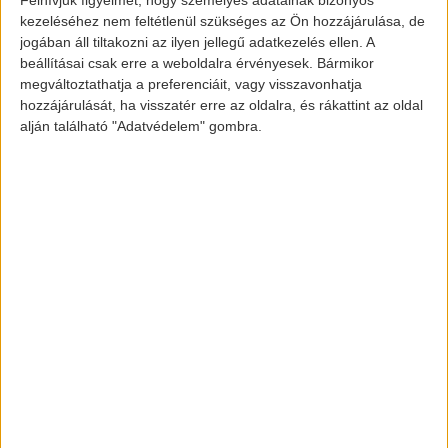
A Spring Electric névre hallgató jármű
kezeléséhez nem feltétlenül szükséges az Ön hozzájárulása, de
jogában áll tiltakozni az ilyen jellegű adatkezelés ellen. A
külsőre igen ismerősen festhet. Dizájnja
beállításai csak erre a weboldalra érvényesek. Bármikor
szinte teljesen olyan, mint a
Renault K-ZE
,
megváltoztathatja a preferenciáit, vagy visszavonhatja
mely szintén egy igen biztató elektromos
hozzájárulását, ha visszatér erre az oldalra, és rákattint az oldal
alján található "Adatvédelem" gombra.
mini SUV. A különbség (egyenlőre), hogy a
Renault autója csak Kínában, míg a Dacia
Európában fog megjelenni.
Teljesítmény szempontjából nem sok
mindent árult el a vállalat. A hírek alapján
közel azonos lesz az említett Renault-hoz,
azaz 270 km-es hatótáv, 44 lóerő és 26,8
kWh-s akkumulátor. Reméljük, hogy az
ára is egyezni fog, azaz alig 3 millió forint
körül érkezik a piacra a jövő évben.