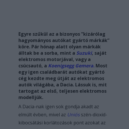
Egyre szűkül az a bizonyos ”kizárólag
hagyományos autókat gyártó márkák”
köre. Pár hónap alatt olyan márkák
álltak be a sorba, mint a
Suzuki
, saját
elektromos motorjával, vagy a
csúcsautó, a
Koenigsegg Gemera
.
Most
egy igen családbarát autókat gyártó
cég kezdte meg útját az elektromos
autók világába, a Dacia. Lássuk is, mit
tartogat az első, teljesen elektromos
modelljük.
A Dacia-nak igen sok gondja akadt az
elmúlt évben, mivel az
Uniós
szén-dioxid-
kibocsátási korlátozások pont azokat az