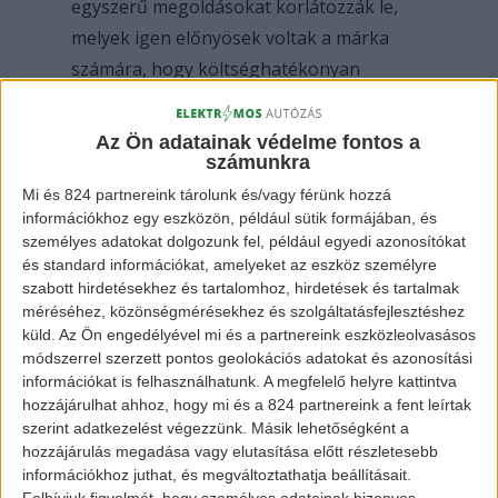
egyszerű megoldásokat korlátozzák le,
melyek igen előnyösek voltak a márka
számára, hogy költséghatékonyan
tudjanak gyártani járműveket. Most úgy
néz ki, nincs más választásuk, be kell
Az Ön adatainak védelme fontos a
valamivel törni az e-mobility világába.
számunkra
Mi és 824 partnereink tárolunk és/vagy férünk hozzá
információkhoz egy eszközön, például sütik formájában, és
személyes adatokat dolgozunk fel, például egyedi azonosítókat
és standard információkat, amelyeket az eszköz személyre
szabott hirdetésekhez és tartalomhoz, hirdetések és tartalmak
méréséhez, közönségmérésekhez és szolgáltatásfejlesztéshez
küld.
Az Ön engedélyével mi és a partnereink eszközleolvasásos
módszerrel szerzett pontos geolokációs adatokat és azonosítási
információkat is felhasználhatunk. A megfelelő helyre kattintva
hozzájárulhat ahhoz, hogy mi és a 824 partnereink a fent leírtak
Dacia Spring Electric
szerint adatkezelést végezzünk. Másik lehetőségként a
hozzájárulás megadása vagy elutasítása előtt részletesebb
információkhoz juthat, és megváltoztathatja beállításait.
Felhívjuk figyelmét, hogy személyes adatainak bizonyos