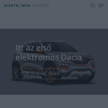
Men
Skip
to
search
main
content
Itt az első
elektromos Dacia
0
Share