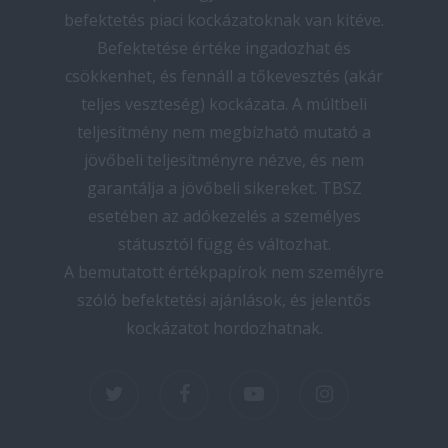
befektetés piaci kockázatoknak van kitéve.
Befektetése értéke ingadozhat és
csökkenhet, és fennáll a tőkevesztés (akár
teljes veszteség) kockázata. A múltbeli
teljesítmény nem megbízható mutató a
jövőbeli teljesítményre nézve, és nem
garantálja a jövőbeli sikereket. TBSZ
esetében az adókezelés a személyes
státusztól függ és változhat.
A bemutatott értékpapírok nem személyre
szóló befektetési ajánlások, és jelentős
kockázatot hordozhatnak.
twitter
facebook
youtube
instagram