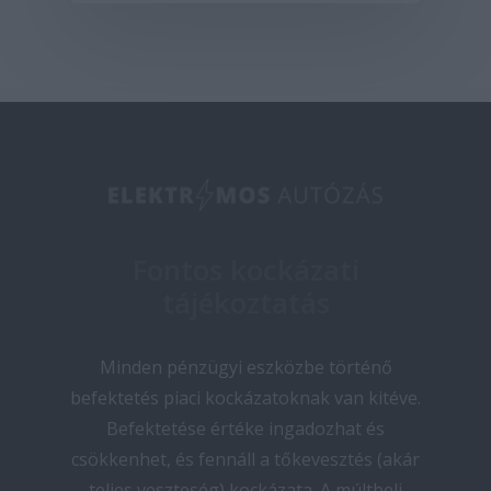
Fontos kockázati
tájékoztatás
Minden pénzügyi eszközbe történő
befektetés piaci kockázatoknak van kitéve.
Befektetése értéke ingadozhat és
csökkenhet, és fennáll a tőkevesztés (akár
teljes veszteség) kockázata. A múltbeli