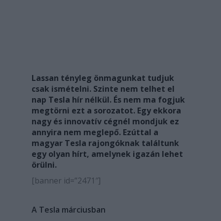
Lassan tényleg önmagunkat tudjuk
csak ismételni. Szinte nem telhet el
nap Tesla hír nélkül. És nem ma fogjuk
megtörni ezt a sorozatot. Egy ekkora
nagy és innovatív cégnél mondjuk ez
annyira nem meglepő. Ezúttal a
magyar Tesla rajongóknak találtunk
egy olyan hírt, amelynek igazán lehet
örülni.
[banner id=”2471″]
A Tesla márciusban