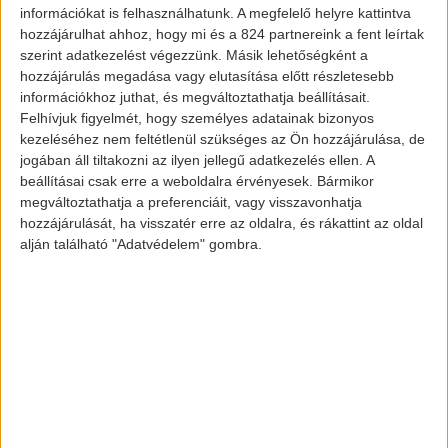
Tesla Model Y
információkat is felhasználhatunk. A megfelelő helyre kattintva
hozzájárulhat ahhoz, hogy mi és a 824 partnereink a fent leírtak
szerint adatkezelést végezzünk. Másik lehetőségként a
hozzájárulás megadása vagy elutasítása előtt részletesebb
És ne menjünk el szó nélkül amellett sem,
információkhoz juthat, és megváltoztathatja beállításait.
hogy a
Nikola Motors
is igyekezett
Felhívjuk figyelmét, hogy személyes adatainak bizonyos
beszólni Elon Musk cégének. Minket
kezeléséhez nem feltétlenül szükséges az Ön hozzájárulása, de
jogában áll tiltakozni az ilyen jellegű adatkezelés ellen. A
szórakoztatott. És mi jöhet még?
beállításai csak erre a weboldalra érvényesek. Bármikor
megváltoztathatja a preferenciáit, vagy visszavonhatja
hozzájárulását, ha visszatér erre az oldalra, és rákattint az oldal
Fél évvel hamarabb lehet Tesla-d
alján található "Adatvédelem" gombra.
Tesla elektromos autó előrendelés esetén
Magyarország a nem túl előkelő „Other
Europe” besorolásba került, vagyis 2019
novemberénél hamarabb nem tudsz tőlük
vásárolni. Még cégként sem.
Viszont itt a csavar. Amennyiben a Magyar