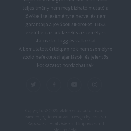
teljesítmény nem megbízható mutató a
jövőbeli teljesítményre nézve, és nem
garantálja a jövőbeli sikereket. TBSZ
esetében az adókezelés a személyes
státusztól függ és változhat.
A bemutatott értékpapírok nem személyre
szóló befektetési ajánlások, és jelentős
kockázatot hordozhatnak.
twitter
facebook
youtube
instagram
Copyright © 2025 elektromos-autozas.hu -
Minden jog fenntartva! I Design by PNGN I
Kapcsolat
I
Adatvédelem
I
Impresszum
I
Médiaajánlat