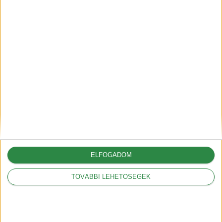
2025-05-09
A vámok akár 12.000
dollárral is növelhetik az
amerikai autók árát
2025-03-05
A Volkswagennek nem
ELFOGADOM
kedveznek a vámok
2025-03-05
TOVÁBBI LEHETŐSÉGEK