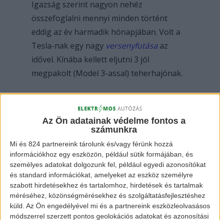
Igazság szerint nagyon nehéz
összefoglalni mennyi minden történt
eddig az év harmadik hónapjában. Volt a
Tesla-nak egy nagy
versenyfutása
az
idővel. Kínába kellett eljutni 3 jól
megpakolt (Model 3-assal) teherhajónak.
A legnagyobb szenzáció mégis csak az
volt, hogy március 15-én bemutatták a 4.
Az Ön adatainak védelme fontos a
számunkra
modellt, amivel teljes lett a SEXY sor.
Konkrétan a
Model Y
világpremierje volt.
Mi és 824 partnereink tárolunk és/vagy férünk hozzá
információkhoz egy eszközön, például sütik formájában, és
személyes adatokat dolgozunk fel, például egyedi azonosítókat
és standard információkat, amelyeket az eszköz személyre
szabott hirdetésekhez és tartalomhoz, hirdetések és tartalmak
méréséhez, közönségmérésekhez és szolgáltatásfejlesztéshez
küld.
Az Ön engedélyével mi és a partnereink eszközleolvasásos
módszerrel szerzett pontos geolokációs adatokat és azonosítási