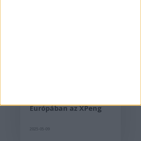
Aktualitás
A G6-tal hódít
Európában az XPeng
2025-05-09